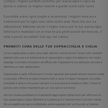
Compra i migliori prodotti cosmetici per sopracciglia e ciglia da
donna in Sabina. Le migliori marche e grandi sconti tutto l'anno.
È possibile avere ciglia lunghe e voluminose. I migliori mascara e
trattamenti per le ciglia sono nella nostra web. Pensi che non sia
abbastanza? Abbiamo anche il miglior trucco per le tue sopracciglia.
Definiscili e modellali con le marche più professionali del mercato, il
tutto a prezzi incredibili! Solo qui, nel Sabina.
PRENDITI CURA DELLE TUE SOPRACCIGLIA E CIGLIA
Le tue sopracciglia e ciglia sono rade, spente o senza forma? Scopri tutti i prodotti
dedicati alla cura e al trattamento di sopracciglia e ciglia che abbiamo nel nostro
catalogo. Cosmetici innovativi ed efficaci per migliorare la tua bellezza naturale e
ottenere un look spettacolare.
Sopracciglia e ciglia influenzano il nostro sguardo, per questo devono essere curate
e coccolate. Affinché le ciglia crescano forti e sane, è meglio mangiare una dieta
completa e sana e rimuovere sempre il trucco prima di andare a letto. I rituali di
pulizia sono molto importanti per un viso sano e luminoso.
Nel tuo rituale quotidiano è importante aggiungere trattamenti per rafforzare le
tue sopracciglia e ciglia. Ottenere la lunghezza e il volume che il tuo look merita.
Dà un aspetto più sano e sofisticato, anche quando non si è truccati, al Sabina.