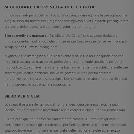
MIGLIORARE LA CRESCITA DELLE CIGLIA
I migliori alleati per abbellire il tuo sguardo, senza danneggiare le tue sopracciglia
o ciglia, sono sul nostro sito. Un grande catalogo con diversi prodotti per migliorare
la crescita delle tue ciglia e dare loro il volume che meritano.
Siero, eyeliner, mascara
... E molto di più! Ottieni uno sguardo molto più
impressionante, mostrando ciglia più piene, più lunghe e più dense nel modo più
semplice che tu possa immaginare.
Migliora la tua immagine a qualsiasi evento o nella tua routine quotidiana con i
migliori mascara. Le marche più professionali con formule specifiche per darti il
miglior look. Con gli eyeliner otterrai la forma che hai sempre voluto dare alle tue
sopracciglia. Inoltre, abbiamo una vasta gamma di sieri per far crescere
naturalmente le ciglia e le sopracciglia. Non cercate oltre, abbiamo tutto ciò di cui
hanno bisogno le vostre ciglia e sopracciglia.
SIERO PER CIGLIA
Lo stress, il passare del tempo o il non prendersi cura delle nostre ciglia può
indebolirle. Ecco perché è importante usare cosmetici che aiutano a rivitalizzarli.
Il siero per ciglia ha un'efficacia clinicamente provata. Aiuterà a migliorare la
condizione delle tue ciglia, rendendole più forti, più dense e più piene. Nel nostro
catalogo troverete i migliori sieri per ciglia delle migliori marche sul mercato.