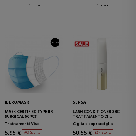
18 riesami
1 riesami
IBEROMASK
SENSAI
MASK CERTIFIED TYPE IIR
LASH CONDITIONER 38C
SURGICAL 50PCS
TRATTAMENTO DI
RIPARAZIONE DELLE CIGLIA
Trattamenti Viso
Ciglia e sopracciglia
5,95 €
50,55 €
70% Sconto
32% Sconto