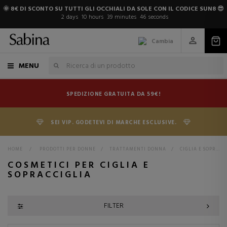
🌞 8€ DI SCONTO SU TUTTI GLI OCCHIALI DA SOLE CON IL CODICE SUN8 😎
2
days
10
hours
39
minutes
45
seconds
Cambia
MENU
SPEDIZIONE GRATUITA DA 59€!
SEI VIP. GODETEVI DI MARCHE ESCLUSIVE.
HOME
>
PRODOTTI PER DONNE
>
TRATTAMENTI DONNA
>
CIGLIA E SOPRACCIGLIA
COSMETICI PER CIGLIA E
SOPRACCIGLIA
FILTER