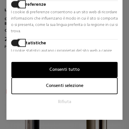
Preferenze
LANCOME
BETER
I cookie di preferenze consentono a un sito web di ricordare
informazioni che influenzano il modo in cui il sito si comporta
CILS BOOSTER XL
TRIPLE CURL ELITE
BASE PER MASCARA BIANCA
PIEGACIGLIA
o si presenta, come la sua lingua preferita o la regione in cui si
Ciglia e sopracciglia
Ciglia e sopracciglia
trova.
26,55 €
7,75 €
41% Sconto
Statistiche
Prezzo originale 44,76 €
0 riesami
I cookie statistici aiutano i proprietari del sito web a capire
1 riesami
come i visitatori interagiscono con i siti raccogliendo e
trasmettendo informazioni in forma anonima.
Consenti tutto
Marketing
I cookie per il marketing vengono utilizzati per tracciare i
Consenti selezione
visitatori sui siti web. L'intento è quello di visualizzare annunci
pertinenti e coinvolgenti per il singolo utente e quindi quelli
Rifiuta
di maggior valore per gli editori e gli inserzionisti terzi.