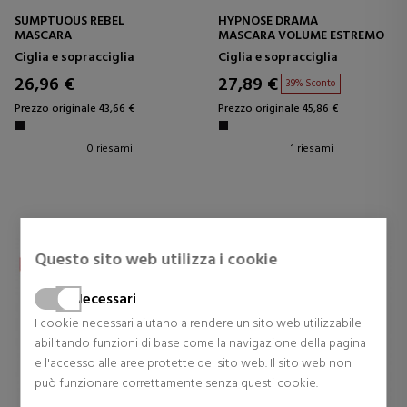
SUMPTUOUS REBEL
HYPNÔSE DRAMA
MASCARA
MASCARA VOLUME ESTREMO
Ciglia e sopracciglia
Ciglia e sopracciglia
26,96 €
27,89 €
39% Sconto
Prezzo originale 43,66 €
Prezzo originale 45,86 €
0 riesami
1 riesami
Questo sito web utilizza i cookie
Necessari
I cookie necessari aiutano a rendere un sito web utilizzabile
abilitando funzioni di base come la navigazione della pagina
e l'accesso alle aree protette del sito web. Il sito web non
può funzionare correttamente senza questi cookie.