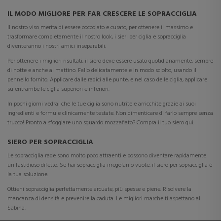
IL MODO MIGLIORE PER FAR CRESCERE LE SOPRACCIGLIA
Il nostro viso merita di essere coccolato e curato, per ottenere il massimo e
trasformare completamente il nostro look, i sieri per ciglia e sopracciglia
diventeranno i nostri amici inseparabili.
Per ottenere i migliori risultati, il siero deve essere usato quotidianamente, sempre
di notte e anche al mattino. Fallo delicatamente e in modo sciolto, usando il
pennello fornito. Applicare dalle radici alle punte, e nel caso delle ciglia, applicare
su entrambe le ciglia superiori e inferiori.
In pochi giorni vedrai che le tue ciglia sono nutrite e arricchite grazie ai suoi
ingredienti e formule clinicamente testate. Non dimenticare di farlo sempre senza
trucco! Pronto a sfoggiare uno sguardo mozzafiato? Compra il tuo siero qui.
SIERO PER SOPRACCIGLIA
Le sopracciglia rade sono molto poco attraenti e possono diventare rapidamente
un fastidioso difetto. Se hai sopracciglia irregolari o vuote, il siero per sopracciglia è
la tua soluzione.
Ottieni sopracciglia perfettamente arcuate, più spesse e piene. Risolvere la
mancanza di densità e prevenire la caduta. Le migliori marche ti aspettano al
Sabina.