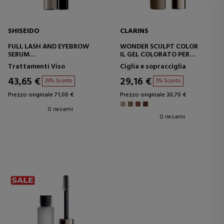
SHISEIDO
CLARINS
FULL LASH AND EYEBROW
WONDER SCULPT COLOR
SERUM
IL GEL COLORATO PER
TRATTAMENTO
CAPELLI
Trattamenti Viso
Ciglia e sopracciglia
SOPRACCIGLIA E CIGLIA
43,65 €
29,16 €
39% Sconto
5% Sconto
Prezzo originale 71,00 €
Prezzo originale 30,70 €
0 riesami
0 riesami