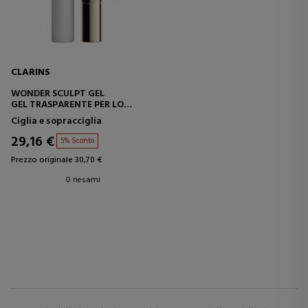
CLARINS
WONDER SCULPT GEL
GEL TRASPARENTE PER LO
STYLING DEI CAPELLI
Ciglia e sopracciglia
29,16 €
5% Sconto
Prezzo originale 30,70 €
0 riesami