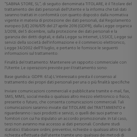
“SABINA STORE, SL”, di seguito denominata TITOLARE, è il Titolare del
trattamento dei dati personali dell'Utente e la informa che tali dati
saranno trattati in conformità con quanto disposto dalla normativa
vigente in materia di protezione dei dati personali, dal Regolamento
europeo (UE) 2016/679 del 27 aprile 2016 (GDPR), dalla Legge organica
3/2018, del 5 dicembre, sulla protezione dei dati personali e la
garanzia dei diritti digitali, e dalla Legge su Internet, LSSICE, Legge sui
servizi della società dell'informazione e il commercio elettronico,
Legge 34/2002 dell'11 luglio, e pertanto le fornisce le seguenti
informazioni sul trattamento:
Finalità del trattamento: Mantenere un rapporto commerciale con
l'Utente. Le operazioni previste per il trattamento sono:
Base giuridica: GDPR: 6.1.a) L'interessato presta il consenso al
trattamento dei propri dati personali per una o più finalità specifiche
Inviare comunicazioni commerciali e pubblicitarie tramite e-mail, fax,
SMS, MMS, social media o qualsiasi altro mezzo elettronico o fisico,
presente o futuro, che consenta comunicazioni commerciali. Tali
comunicazioni saranno inviate dal TITOLARE del TRATTAMENTO e
riguarderanno i suoi prodotti e servizi, o quelli dei suoi partner o
fornitori con cui ha stipulato un accordo promozionale. In tal caso,
terzi non avranno mai accesso ai dati personali. Condurre studi
statistici. Elaborare ordini, preventivi, richieste o qualsiasi altro tipo di
richiesta effettuata dall'utente tramite uno qualsiasi dei metodi di