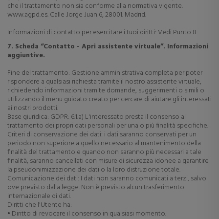
che il trattamento non sia conforme alla normativa vigente.
www.agpd.es. Calle Jorge Juan 6, 28001. Madrid.
Informazioni di contatto per esercitare i tuoi diritti: Vedi Punto 8
7. Scheda “Contatto - Apri assistente virtuale”. Informazioni
aggiuntive.
Fine del trattamento: Gestione amministrativa completa per poter
rispondere a qualsiasi richiesta tramite il nostro assistente virtuale,
richiedendo informazioni tramite domande, suggerimenti o simili o
utilizzando il menu guidato creato per cercare di aiutare gli interessati
ai nostri prodotti.
Base giuridica: GDPR: 6.1.a) L'interessato presta il consenso al
trattamento dei propri dati personali per una o più finalità specifiche.
Criteri di conservazione dei dati: i dati saranno conservati per un
periodo non superiore a quello necessario al mantenimento della
finalità del trattamento e quando non saranno più necessari a tale
finalità, saranno cancellati con misure di sicurezza idonee a garantire
la pseudonimizzazione dei dati o la loro distruzione totale.
Comunicazione dei dati: I dati non saranno comunicati a terzi, salvo
ove previsto dalla legge. Non è previsto alcun trasferimento
internazionale di dati.
Diritti che l'Utente ha:
• Diritto di revocare il consenso in qualsiasi momento.