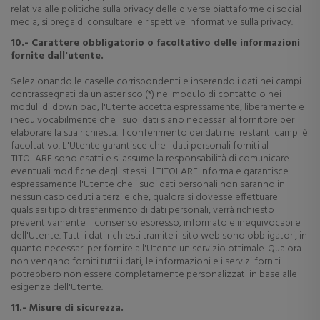
relativa alle politiche sulla privacy delle diverse piattaforme di social
media, si prega di consultare le rispettive informative sulla privacy.
10.- Carattere obbligatorio o facoltativo delle informazioni
fornite dall'utente.
Selezionando le caselle corrispondenti e inserendo i dati nei campi
contrassegnati da un asterisco (*) nel modulo di contatto o nei
moduli di download, l'Utente accetta espressamente, liberamente e
inequivocabilmente che i suoi dati siano necessari al fornitore per
elaborare la sua richiesta. Il conferimento dei dati nei restanti campi è
facoltativo. L'Utente garantisce che i dati personali forniti al
TITOLARE sono esatti e si assume la responsabilità di comunicare
eventuali modifiche degli stessi. Il TITOLARE informa e garantisce
espressamente l'Utente che i suoi dati personali non saranno in
nessun caso ceduti a terzi e che, qualora si dovesse effettuare
qualsiasi tipo di trasferimento di dati personali, verrà richiesto
preventivamente il consenso espresso, informato e inequivocabile
dell'Utente. Tutti i dati richiesti tramite il sito web sono obbligatori, in
quanto necessari per fornire all'Utente un servizio ottimale. Qualora
non vengano forniti tutti i dati, le informazioni e i servizi forniti
potrebbero non essere completamente personalizzati in base alle
esigenze dell'Utente.
11.- Misure di sicurezza.