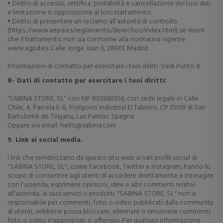
• Diritto di accesso, rettifica, portabilità e cancellazione dei tuoi dati
e limitazione o opposizione al loro trattamento.
• Diritto di presentare un reclamo all'autorità di controllo
(https://www.aepd.es/reglamento/derechos/index.html) se ritieni
che il trattamento non sia conforme alla normativa vigente.
www.agpd.es. Calle Jorge Juan 6, 28001. Madrid.
Informazioni di contatto per esercitare i tuoi diritti: Vedi Punto 8
8- Dati di contatto per esercitare i tuoi diritti:
“SABINA STORE, SL” con NIF B02669356, con sede legale in Calle
Chile, 4, Parcela E-8, Polígono Industrial El Tablero, CP 35109 di San
Bartolomé de Tirajana, Las Palmas. Spagna.
Oppure via email: hello@sabina.com
9. Link ai social media.
I link che reindirizzano da questo sito web ai vari profili social di
"SABINA STORE, SL", come Facebook, Twitter e Instagram, hanno lo
scopo di consentire agli utenti di accedere direttamente e interagire
con l'azienda, esprimere opinioni, idee e altri commenti relativi
all'azienda, ai suoi servizi o prodotti. "SABINA STORE, SL" non è
responsabile per commenti, foto o video pubblicati dalla community
di utenti, sebbene possa bloccare, eliminare o rimuovere commenti,
foto o video inappropriati o offensivi. Per qualsiasi informazione