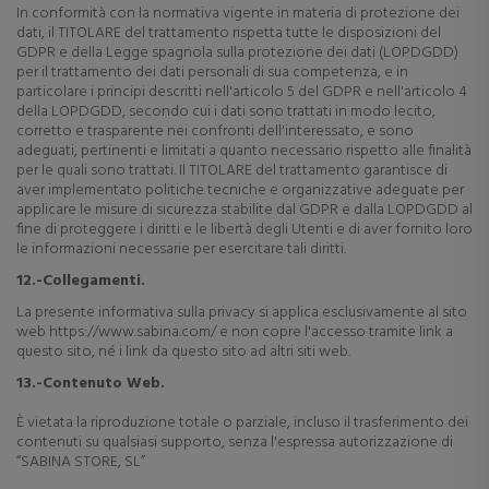
In conformità con la normativa vigente in materia di protezione dei
dati, il TITOLARE del trattamento rispetta tutte le disposizioni del
GDPR e della Legge spagnola sulla protezione dei dati (LOPDGDD)
per il trattamento dei dati personali di sua competenza, e in
particolare i principi descritti nell'articolo 5 del GDPR e nell'articolo 4
della LOPDGDD, secondo cui i dati sono trattati in modo lecito,
corretto e trasparente nei confronti dell'interessato, e sono
adeguati, pertinenti e limitati a quanto necessario rispetto alle finalità
per le quali sono trattati. Il TITOLARE del trattamento garantisce di
aver implementato politiche tecniche e organizzative adeguate per
applicare le misure di sicurezza stabilite dal GDPR e dalla LOPDGDD al
fine di proteggere i diritti e le libertà degli Utenti e di aver fornito loro
le informazioni necessarie per esercitare tali diritti.
12.-Collegamenti.
La presente informativa sulla privacy si applica esclusivamente al sito
web https://www.sabina.com/ e non copre l'accesso tramite link a
questo sito, né i link da questo sito ad altri siti web.
13.-Contenuto Web.
È vietata la riproduzione totale o parziale, incluso il trasferimento dei
contenuti su qualsiasi supporto, senza l'espressa autorizzazione di
“SABINA STORE, SL”