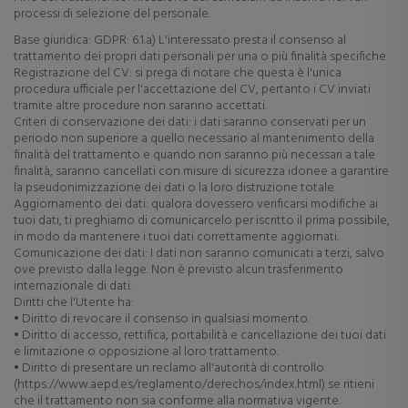
processi di selezione del personale.
Base giuridica: GDPR: 6.1.a) L'interessato presta il consenso al
trattamento dei propri dati personali per una o più finalità specifiche
Registrazione del CV: si prega di notare che questa è l'unica
procedura ufficiale per l'accettazione del CV, pertanto i CV inviati
tramite altre procedure non saranno accettati.
Criteri di conservazione dei dati: i dati saranno conservati per un
periodo non superiore a quello necessario al mantenimento della
finalità del trattamento e quando non saranno più necessari a tale
finalità, saranno cancellati con misure di sicurezza idonee a garantire
la pseudonimizzazione dei dati o la loro distruzione totale.
Aggiornamento dei dati: qualora dovessero verificarsi modifiche ai
tuoi dati, ti preghiamo di comunicarcelo per iscritto il prima possibile,
in modo da mantenere i tuoi dati correttamente aggiornati.
Comunicazione dei dati: I dati non saranno comunicati a terzi, salvo
ove previsto dalla legge. Non è previsto alcun trasferimento
internazionale di dati.
Diritti che l'Utente ha:
• Diritto di revocare il consenso in qualsiasi momento.
• Diritto di accesso, rettifica, portabilità e cancellazione dei tuoi dati
e limitazione o opposizione al loro trattamento.
• Diritto di presentare un reclamo all'autorità di controllo
(https://www.aepd.es/reglamento/derechos/index.html) se ritieni
che il trattamento non sia conforme alla normativa vigente.