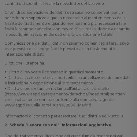
contatto disponibili. Inviare la newsletter del sito web.
Criteri di conservazione dei dati: i dati
saranno conservati per un
periodo non superiore a quello necessario al mantenimento della
finalità del trattamento e quando non saranno più necessari a tale
finalità, saranno cancellati con misure di sicurezza idonee a garantire
la pseudonimizzazione dei dati o la loro distruzione totale.
Comunicazione dei dati:
I dati non saranno comunicati a terzi, salvo
ove previsto dalla legge. Non è previsto alcun trasferimento
internazionale di dati.
Diritti che l'Utente ha:
• Diritto di revocare il consenso in qualsiasi momento.
• Diritto di accesso, rettifica, portabilità e cancellazione dei tuoi dati
e limitazione o opposizione al loro trattamento.
• Diritto di presentare un reclamo all'autorità di controllo
(https://www.aepd.es/reglamento/derechos/index.html) se ritieni
che il trattamento non sia conforme alla normativa vigente.
www.agpd.es. Calle Jorge Juan 6, 28001. Madrid.
Informazioni di contatto per esercitare i tuoi diritti: Vedi Punto 8
2. Scheda "Lavora con noi". Informazioni aggiuntive.
Fine del trattamento: Ricezione dei curriculum da inserire nei vari