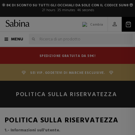
🌞 8€ DI SCONTO SU TUTTI GLI OCCHIALI DA SOLE CON IL CODICE SUN8 😎
21
hours
35
minutes
45
seconds
Cambia
MENU
SPEDIZIONE GRATUITA DA 59€!
SEI VIP. GODETEVI DI MARCHE ESCLUSIVE.
POLITICA SULLA RISERVATEZZA
POLITICA SULLA RISERVATEZZA
1.- Informazioni sull'utente.