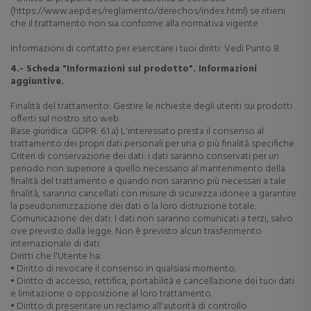
(https://www.aepd.es/reglamento/derechos/index.html) se ritieni
che il trattamento non sia conforme alla normativa vigente.
Informazioni di contatto per esercitare i tuoi diritti: Vedi Punto 8
4.- Scheda "Informazioni sul prodotto". Informazioni
aggiuntive.
Finalità del trattamento: Gestire le richieste degli utenti sui prodotti
offerti sul nostro sito web.
Base giuridica: GDPR: 6.1.a) L'interessato presta il consenso al
trattamento dei propri dati personali per una o più finalità specifiche
Criteri di conservazione dei dati: i dati saranno conservati per un
periodo non superiore a quello necessario al mantenimento della
finalità del trattamento e quando non saranno più necessari a tale
finalità, saranno cancellati con misure di sicurezza idonee a garantire
la pseudonimizzazione dei dati o la loro distruzione totale.
Comunicazione dei dati: I dati non saranno comunicati a terzi, salvo
ove previsto dalla legge. Non è previsto alcun trasferimento
internazionale di dati.
Diritti che l'Utente ha:
• Diritto di revocare il consenso in qualsiasi momento.
• Diritto di accesso, rettifica, portabilità e cancellazione dei tuoi dati
e limitazione o opposizione al loro trattamento.
• Diritto di presentare un reclamo all'autorità di controllo