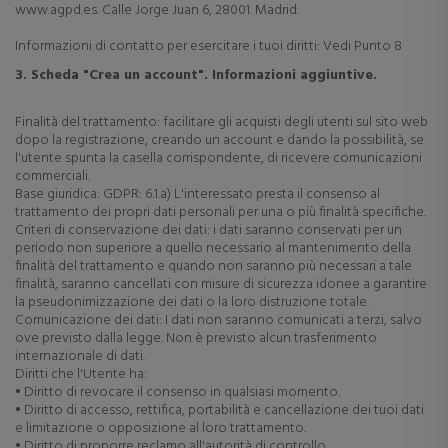
www.agpd.es. Calle Jorge Juan 6, 28001. Madrid.
Informazioni di contatto per esercitare i tuoi diritti: Vedi Punto 8
3. Scheda "Crea un account". Informazioni aggiuntive.
Finalità del trattamento: facilitare gli acquisti degli utenti sul sito web
dopo la registrazione, creando un account e dando la possibilità, se
l'utente spunta la casella corrispondente, di ricevere comunicazioni
commerciali.
Base giuridica: GDPR: 6.1.a) L'interessato presta il consenso al
trattamento dei propri dati personali per una o più finalità specifiche.
Criteri di conservazione dei dati: i dati saranno conservati per un
periodo non superiore a quello necessario al mantenimento della
finalità del trattamento e quando non saranno più necessari a tale
finalità, saranno cancellati con misure di sicurezza idonee a garantire
la pseudonimizzazione dei dati o la loro distruzione totale.
Comunicazione dei dati: I dati non saranno comunicati a terzi, salvo
ove previsto dalla legge. Non è previsto alcun trasferimento
internazionale di dati.
Diritti che l'Utente ha:
• Diritto di revocare il consenso in qualsiasi momento.
• Diritto di accesso, rettifica, portabilità e cancellazione dei tuoi dati
e limitazione o opposizione al loro trattamento.
• Diritto di proporre reclamo all'autorità di controllo