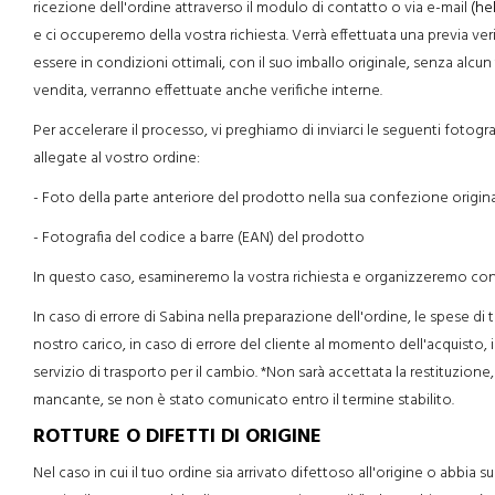
ricezione dell'ordine attraverso il modulo di contatto o via e-mail
(he
e ci occuperemo della vostra richiesta. Verrà effettuata una previa veri
essere in condizioni ottimali, con il suo imballo originale, senza alcun 
vendita, verranno effettuate anche verifiche interne.
Per accelerare il processo, vi preghiamo di inviarci le seguenti fotog
allegate al vostro ordine:
- Foto della parte anteriore del prodotto nella sua confezione origin
- Fotografia del codice a barre (EAN) del prodotto
In questo caso, esamineremo la vostra richiesta e organizzeremo con vo
In caso di errore di Sabina nella preparazione dell'ordine, le spese di 
nostro carico, in caso di errore del cliente al momento dell'acquisto, i
servizio di trasporto per il cambio. *Non sarà accettata la restituzione
mancante, se non è stato comunicato entro il termine stabilito.
ROTTURE O DIFETTI DI ORIGINE
Nel caso in cui il tuo ordine sia arrivato difettoso all'origine o abbia 