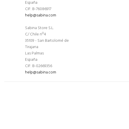
España
CIF: B-76086917
help@sabina.com
Sabina Store S.L.
C/ Chile nº4
35109 - San Bartolomé de
Tirajana
Las Palmas
España
CIF: B-02669356
help@sabina.com