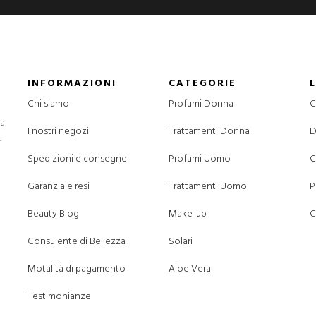
INFORMAZIONI
CATEGORIE
Chi siamo
Profumi Donna
C
la
I nostri negozi
Trattamenti Donna
D
.
Spedizioni e consegne
Profumi Uomo
C
Garanzia e resi
Trattamenti Uomo
P
Beauty Blog
Make-up
C
Consulente di Bellezza
Solari
Motalità di pagamento
Aloe Vera
Testimonianze