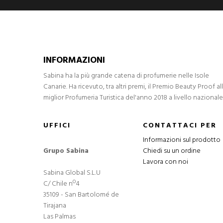
INFORMAZIONI
Sabina ha la più grande catena di profumerie nelle Isole
Canarie. Ha ricevuto, tra altri premi, il Premio Beauty Proof al
miglior Profumeria Turistica del'anno 2018 a livello nazionale
UFFICI
CONTATTACI PER
Informazioni sul prodotto
Grupo Sabina
Chiedi su un ordine
Lavora con noi
Sabina Global S.L.U
C/ Chile nº4
35109 - San Bartolomé de
Tirajana
Las Palmas