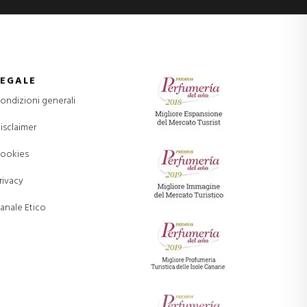
LEGALE
ondizioni generali
isclaimer
ookies
rivacy
anale Etico