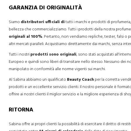
GARANZIA DI ORIGINALITÀ
Siamo
distributori ufficiali di
tutti i marchi e prodotti di profumeria
bellezza che commercializziamo. Tutti i prodotti della nostra profumer
originali al 100%
. Pertanto, non vendiamo repliche, tester, falsi o
altri mercati paralleli. Acquistiamo direttamente dai marchi, senza inte
Tutti i nostri
prodotti sono originali
, sono stati acquistati all'int
Europeo e quindi sono liberi di transitare nello stesso. Nessuno dei n
manipolato in conformità alle norme vigenti sui marchi.
Al Sabina abbiamo un qualificato
Beauty Coach
per la corretta vendi
prodotti e un eccellente servizio clienti. Il nostro personale è forma
offrire ai nostri clienti il miglior servizio e la migliore esperienza di sh
RITORNA
Sabina offre ai propri clienti la possibilità di esercitare il diritto di rest