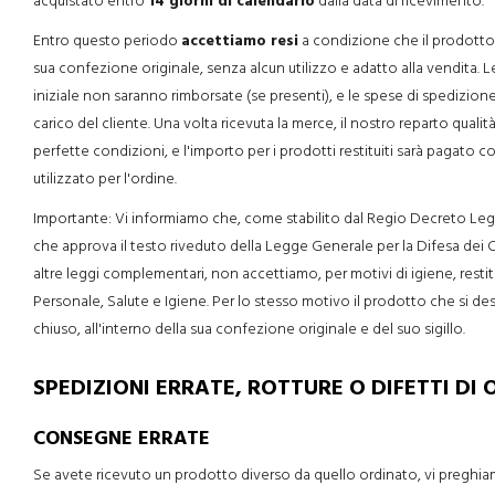
acquistato entro
14 giorni di calendario
dalla data di ricevimento.
Entro questo periodo
accettiamo resi
a condizione che il prodotto s
sua confezione originale, senza alcun utilizzo e adatto alla vendita. 
iniziale non saranno rimborsate (se presenti), e le spese di spedizione
carico del cliente. Una volta ricevuta la merce, il nostro reparto qualità
perfette condizioni, e l'importo per i prodotti restituiti sarà pagat
utilizzato per l'ordine.
Importante: Vi informiamo che, come stabilito dal Regio Decreto Legi
che approva il testo riveduto della Legge Generale per la Difesa dei 
altre leggi complementari, non accettiamo, per motivi di igiene, restituz
Personale, Salute e Igiene. Per lo stesso motivo il prodotto che si des
chiuso, all'interno della sua confezione originale e del suo sigillo.
SPEDIZIONI ERRATE, ROTTURE O DIFETTI DI O
CONSEGNE ERRATE
Se avete ricevuto un prodotto diverso da quello ordinato, vi preghiam