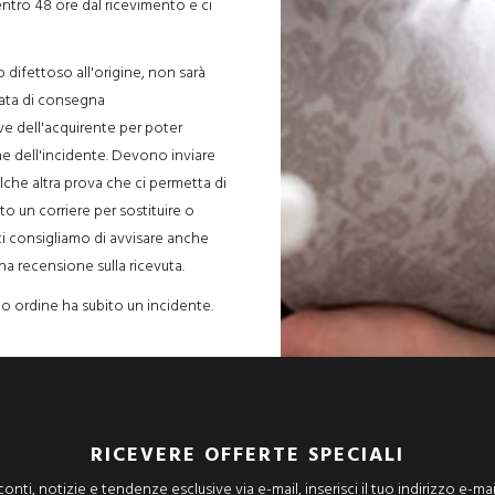
ntro 48 ore dal ricevimento e ci
 difettoso all'origine, non sarà
data di consegna
e dell'acquirente per poter
ne dell'incidente. Devono inviare
lche altra prova che ci permetta di
ato un corriere per sostituire o
 ti consigliamo di avvisare anche
na recensione sulla ricevuta.
tuo ordine ha subito un incidente.
RICEVERE OFFERTE SPECIALI
onti, notizie e tendenze esclusive via e-mail, inserisci il tuo indirizzo e-mai