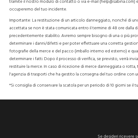
tramite il nostro modulo di contatto o via e-mail (help@sabina.com) e
occuperemo del tuo incidente.
Importante: La restituzione di un articolo danneggiato, nonché di uno
accettata se non è stata comunicata entro il termine di 48 ore dalla 
precedentemente stabilito. Avremo sempre bisogno di una o più prov
determinare i danni/difetti e per poter effettuare una corretta gestio
fotografie della merce e del pacco (imballo interno ed esterno) e qua
determinare i fatti. Dopo il processo di verifica, se previsto, verrà invi
restituire la merce. In caso di ricezione di merce danneggiata o rotta,
l'agenzia di trasporti che ha gestito la consegna del tuo ordine con u
*Si consiglia di conservare la scatola per un periodo di 10 giorni se il 
Se desideri ricevere sc