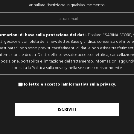
annullare l'iscrizione in qualsiasi momento.
ormazioni di base sulla protezione dei dati.
Titolare: "SABINA STORE, S.
ità: gestione completa della newsletter. Base giuridica: consenso dell’intere
estinatari: non sono previsti trasferimenti di dati e non esiste trasferimen
nternazionale di dati. Diritti dell’interessato: accesso, rettifica, cancellazion
posizione, portabilità e limitazione del trattamento. Informazioni aggiunti
consulta la Politica sulla privacy nella sezione corrispondente.
Ho letto e accetto la
Informativa sulla privacy
.
ISCRIVITI