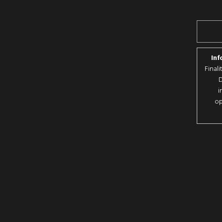
Inf
Final
D
i
op