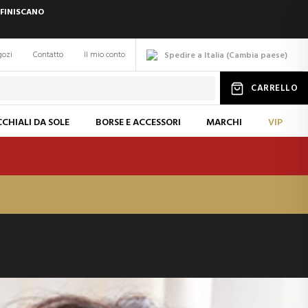
 FINISCANO
gozi
Contatto
Il mio conto
Spedire a Italia
(
Cambia
paese
)
CARRELLO
CHIALI DA SOLE
BORSE E ACCESSORI
MARCHI
VIP