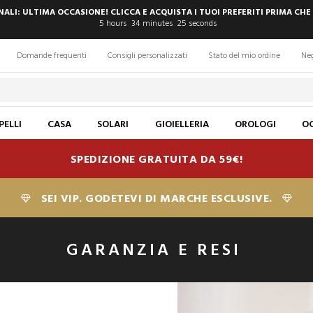
INALI: ULTIMA OCCASIONE! CLICCA E ACQUISTA I TUOI PREFERITI PRIMA CHE
5
hours
34
minutes
24
seconds
Domande frequenti
Consigli personalizzati
Stato del mio ordine
Ne
PELLI
CASA
SOLARI
GIOIELLERIA
OROLOGI
OC
SPEDIZIONE GRATUITA DA 59€!
SEI VIP. GODETEVI DI MARCHE ESCLUSIVE.
GARANZIA E RESI