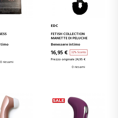
EDC
GI AL CARRELLO
AGGIUNGI AL CARRELLO
NESS
FETISH COLLECTION
MANETTE DI PELUCHE
ntimo
Benessere intimo
16,95 €
32% Sconto
Prezzo originale 24,95 €
0 riesami
0 riesami