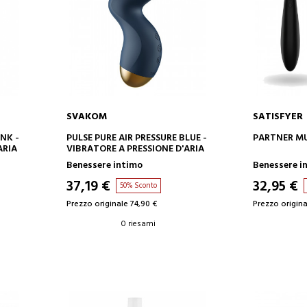
SVAKOM
SATISFYER
AGGIUNGI AL CARRELLO
AGGIUN
INK -
PULSE PURE AIR PRESSURE BLUE -
PARTNER MU
ARIA
VIBRATORE A PRESSIONE D'ARIA
Benessere intimo
Benessere i
37,19 €
32,95 €
50% Sconto
Prezzo originale 74,90 €
Prezzo origina
0 riesami