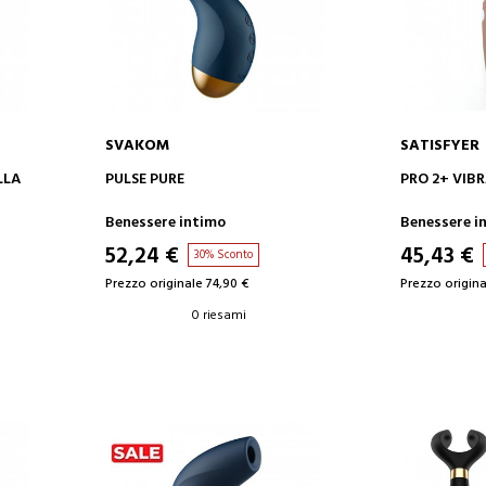
SVAKOM
SATISFYER
AGGIUNGI AL CARRELLO
AGGIUN
LLA
PULSE PURE
PRO 2+ VIB
Benessere intimo
Benessere i
52,24 €
45,43 €
30% Sconto
Prezzo originale 74,90 €
Prezzo origina
0 riesami