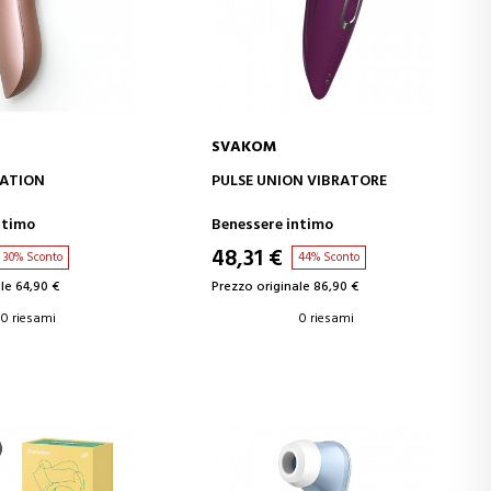
SVAKOM
GI AL CARRELLO
AGGIUNGI AL CARRELLO
RATION
PULSE UNION VIBRATORE
ntimo
Benessere intimo
48,31 €
30% Sconto
44% Sconto
le 64,90 €
Prezzo originale 86,90 €
0 riesami
0 riesami