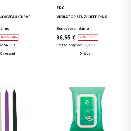
EDC
GI AL CARRELLO
AGGIUNGI AL CARRELLO
 NOUVEAU CURVE
VIBRATOR SENZI DEEP PINK
ntimo
Benessere intimo
36,95 €
36% Sconto
38% Sconto
le 54,99 €
Prezzo originale 59,99 €
0 riesami
0 riesami