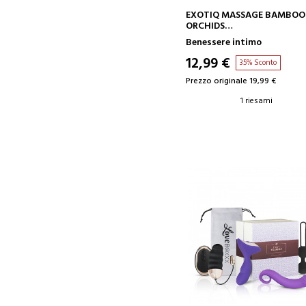
AGGIUNGI AL CARRELLO
EXOTIQ MASSAGE BAMBOO
ORCHIDS
CANDELA DA MASSAGGIO
Benessere intimo
12,99 €
35% Sconto
Prezzo originale 19,99 €
1 riesami