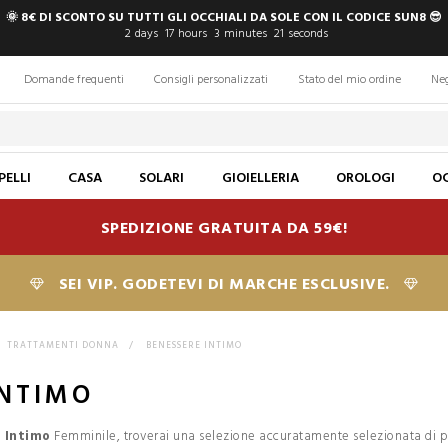
🌞 8€ DI SCONTO SU TUTTI GLI OCCHIALI DA SOLE CON IL CODICE SUN8 😎
2
days
17
hours
3
minutes
20
seconds
Domande frequenti
Consigli personalizzati
Stato del mio ordine
Ne
PELLI
CASA
SOLARI
GIOIELLERIA
OROLOGI
OC
SPEDIZIONE GRATUITA DA 59€!
SEI VIP. GODETEVI DI MARCHE ESCLUSIVE.
TRATTAMENTI DONNA
>
BENESSERE INTIMO
INTIMO
 Intimo
Femminile, troverai una selezione accuratamente selezionata di prod