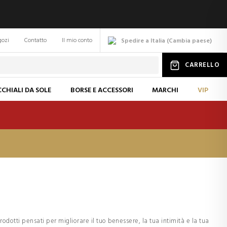
gozi
Contatto
Il mio conto
Spedire a Italia
(
Cambia
paese
)
CARRELLO
CHIALI DA SOLE
BORSE E ACCESSORI
MARCHI
VIP
otti pensati per migliorare il tuo benessere, la tua intimità e la tua