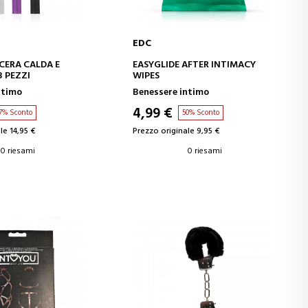
EDC
GI AL CARRELLO
AGGIUNGI AL CARRELLO
 CERA CALDA E
EASYGLIDE AFTER INTIMACY
3 PEZZI
WIPES
ntimo
Benessere intimo
4,99 €
7% Sconto
50% Sconto
le 14,95 €
Prezzo originale 9,95 €
0 riesami
0 riesami