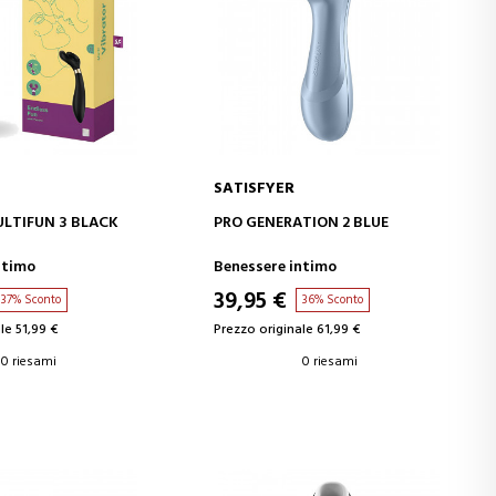
SATISFYER
GI AL CARRELLO
AGGIUNGI AL CARRELLO
LTIFUN 3 BLACK
PRO GENERATION 2 BLUE
ntimo
Benessere intimo
39,95 €
37% Sconto
36% Sconto
le 51,99 €
Prezzo originale 61,99 €
0 riesami
0 riesami