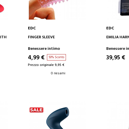
EDC
EDC
AGGIUNGI AL CARRELLO
AGGIUN
WITH
FINGER SLEEVE
EMILIA HAR
Benessere intimo
Benessere i
4,99 €
39,95 €
50% Sconto
Prezzo originale 9,95 €
0 riesami