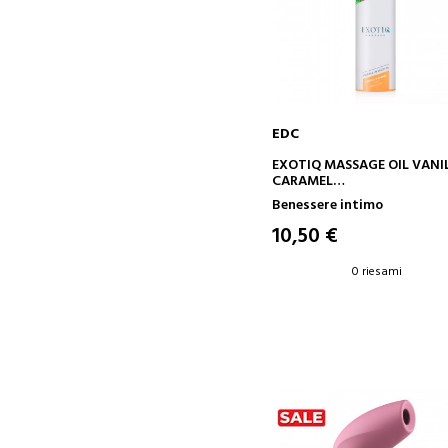
EDC
AGGIUNGI AL CARRELLO
EXOTIQ MASSAGE OIL VANI
CARAMEL
OLIO CORPO AROMATICO
Benessere intimo
10,50 €
0 riesami