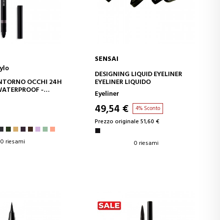
SENSAI
ylo
GI AL CARRELLO
AGGIUNGI AL CARRELLO
DESIGNING LIQUID EYELINER
NTORNO OCCHI 24H
EYELINER LIQUIDO
 WATERPROOF -
Eyeliner
ENSO - TEXTURE
APPLICAZIONE
49,54 €
4% Sconto
Prezzo originale 51,60 €
0 riesami
0 riesami