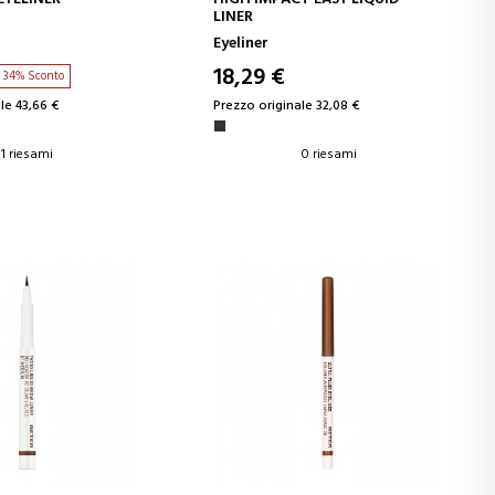
LINER
Eyeliner
18,29 €
34% Sconto
le 43,66 €
Prezzo originale 32,08 €
1 riesami
0 riesami