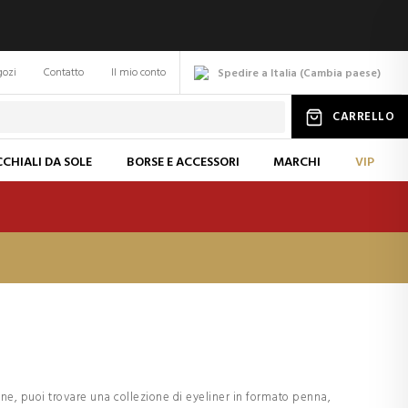
gozi
Contatto
Il mio conto
Spedire a Italia
(
Cambia
paese
)
CARRELLO
CHIALI DA SOLE
BORSE E ACCESSORI
MARCHI
VIP
ine, puoi trovare una collezione di eyeliner in formato penna,