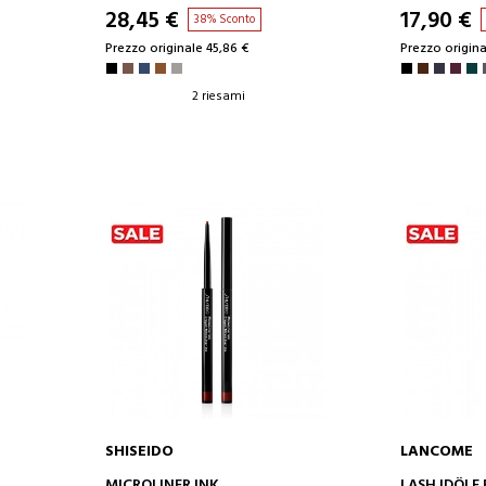
28,45 €
17,90 €
38% Sconto
Prezzo originale 45,86 €
Prezzo origina
2 riesami
SHISEIDO
LANCOME
AGGIUNGI AL CARRELLO
AGGIUN
MICROLINER INK
LASH IDÔLE 