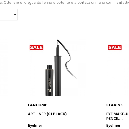
a. Ottenere uno sguardo felino e potente è a portata di mano con i fantasti
LANCOME
CLARINS
AGGIUNGI AL CARRELLO
AGGIUN
ARTLINER (01 BLACK)
EYE MAKE-
PENCIL
EYELINER
Eyeliner
Eyeliner