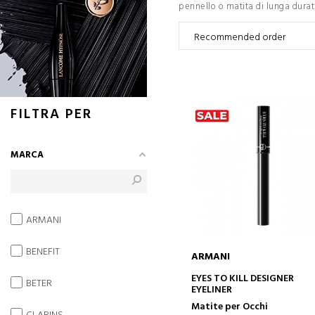
pennello o matita di lunga durat
FILTRA PER
MARCA
ARMANI
BENEFIT
ARMANI
AGGIUNGI AL CARRELLO
EYES TO KILL DESIGNER
BETER
EYELINER
Matite per Occhi