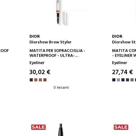
DIOR
DIOR
Diorshow Brow Styler
Diorshow St
AGGIUNGI AL CARRELLO
AGGIUN
ROOF
MATITA PER SOPRACCIGLIA -
MATITA CO
WATERPROOF - ULTRA-
- EYELINER
PRECISIONE - DURATA 24 ORE
COLORE INT
Eyeliner
Eyeliner
CREMOSA E 
IDEALE
30,02 €
27,74 €
0 riesami