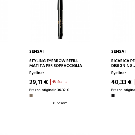
SENSAI
SENSAI
AGGIUNGI AL CARRELLO
AGGIUN
STYLING EYEBROW REFILL
RICARICA PE
MATITA PER SOPRACCIGLIA
DESIGNING
EYELINER LI
Eyeliner
Eyeliner
29,11 €
40,33 €
4% Sconto
Prezzo originale 30,32 €
Prezzo origina
0 riesami