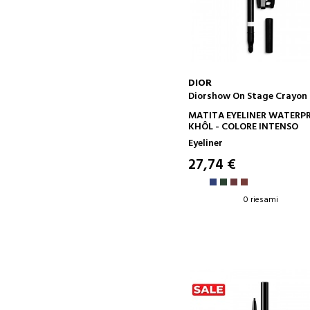
DIOR
Diorshow On Stage Crayon
AGGIUNGI AL CARRELLO
MATITA EYELINER WATERP
KHÔL - COLORE INTENSO
Eyeliner
27,74 €
0 riesami