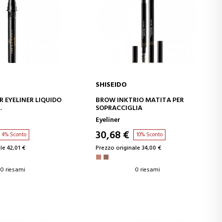
SHISEIDO
GI AL CARRELLO
AGGIUNGI AL CARRELLO
R EYELINER LIQUIDO
BROW INKTRIO MATITA PER
SOPRACCIGLIA
QUIDO
Eyeliner
30,68 €
4% Sconto
10% Sconto
le 42,01 €
Prezzo originale 34,00 €
0 riesami
0 riesami