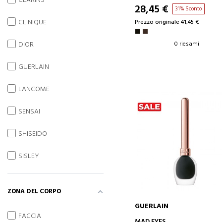
CLARINS
28,45 €
31% Sconto
CLINIQUE
Prezzo originale 41,45 €
DIOR
0 riesami
GUERLAIN
LANCOME
SENSAI
SHISEIDO
SISLEY
ZONA DEL CORPO
GUERLAIN
FACCIA
AGGIUNGI AL CARRELLO
MAD EYES