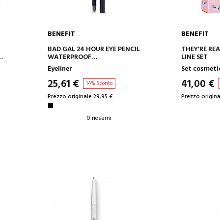
BENEFIT
BENEFIT
AGGIUNGI AL CARRELLO
AGGIUN
BAD GAL 24 HOUR EYE PENCIL
THEY'RE RE
WATERPROOF
LINE SET
EYELINER
Eyeliner
Set cosmeti
25,61 €
41,00 €
14% Sconto
Prezzo originale 29,95 €
Prezzo origina
0 riesami