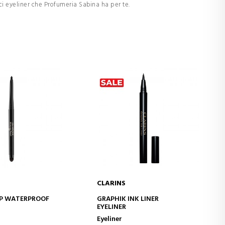
ci eyeliner che Profumeria Sabina ha per te.
CLARINS
GI AL CARRELLO
AGGIUNGI AL CARRELLO
UP WATERPROOF
GRAPHIK INK LINER
EYELINER
Eyeliner