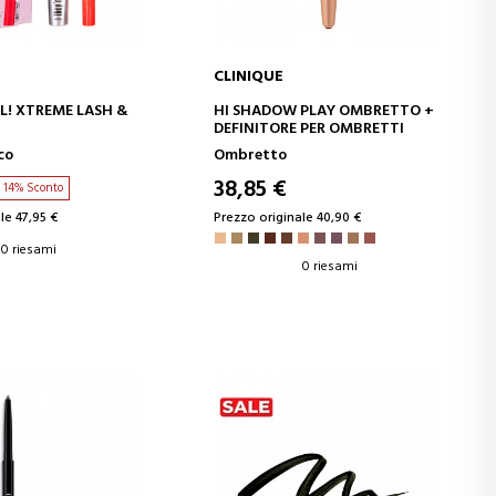
CLINIQUE
GI AL CARRELLO
AGGIUNGI AL CARRELLO
AL! XTREME LASH &
HI SHADOW PLAY OMBRETTO +
DEFINITORE PER OMBRETTI
co
Ombretto
38,85 €
14% Sconto
le 47,95 €
Prezzo originale 40,90 €
0 riesami
0 riesami