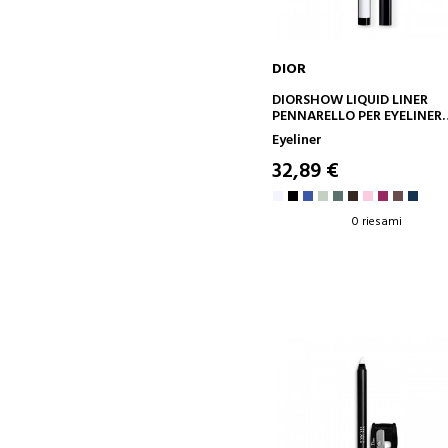
DIOR
AGGIUNGI AL CARRELLO
DIORSHOW LIQUID LINER
PENNARELLO PER EYELINER
ULTRA PRECISO - COLORE
Eyeliner
INTENSO E IMPERMEABILE
32,89 €
0 riesami