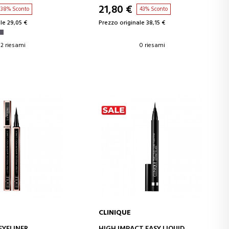
21,80 €
38% Sconto
43% Sconto
le 29,05 €
Prezzo originale 38,15 €
2 riesami
0 riesami
CLINIQUE
GI AL CARRELLO
AGGIUNGI AL CARRELLO
EYELINER
HIGH IMPACT EASY LIQUID