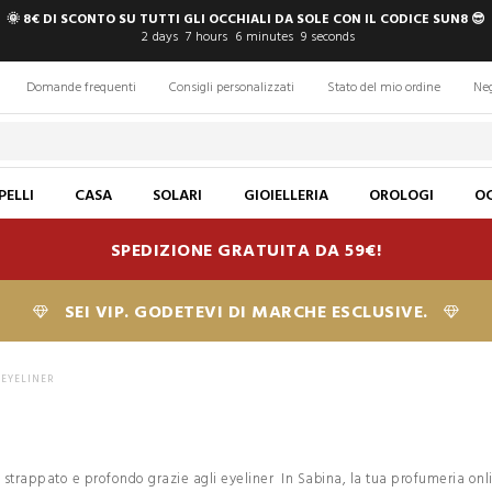
🌞 8€ DI SCONTO SU TUTTI GLI OCCHIALI DA SOLE CON IL CODICE SUN8 😎
2
days
7
hours
6
minutes
8
seconds
Domande frequenti
Consigli personalizzati
Stato del mio ordine
Ne
PELLI
CASA
SOLARI
GIOIELLERIA
OROLOGI
OC
SPEDIZIONE GRATUITA DA 59€!
SEI VIP. GODETEVI DI MARCHE ESCLUSIVE.
EYELINER
 strappato e profondo grazie agli eyeliner In Sabina, la tua profumeria onl