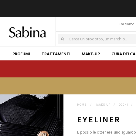
Chi siamo
PROFUMI
TRATTAMENTI
MAKE-UP
CURA DEI CA
HOME
>
MAKE-UP
>
OCCHI
>
EYELINER
È possibile ottenere uno sguardo