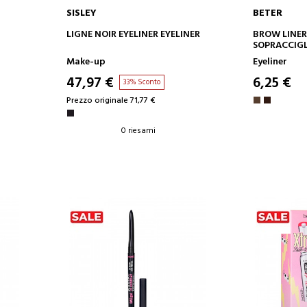
SISLEY
BETER
AGGIUNGI AL CARRELLO
AGGIUN
LIGNE NOIR EYELINER EYELINER
BROW LINER 
SOPRACCIGL
Make-up
Eyeliner
47,97 €
6,25 €
33% Sconto
Prezzo originale 71,77 €
0 riesami