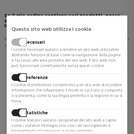
Se il mio ordine contiene vari prodotti, posso
selezionare quelli da inserire nella confezione di
lusso?
Questo sito web utilizza i cookie
No. Se selezioni l’opzione confezione di lusso, tutti i prodotti del tuo
Necessari
ordine verranno spediti con questa opzione.
I cookie necessari aiutano a rendere un sito web utilizzabile
abilitando funzioni di base come la navigazione della pagina
e l'accesso alle aree protette del sito web. Il sito web non
può funzionare correttamente senza questi cookie.
Preferenze
I cookie di preferenze consentono a un sito web di ricordare
informazioni che influenzano il modo in cui il sito si comporta
o si presenta, come la sua lingua preferita o la regione in cui si
trova.
Statistiche
I cookie statistici aiutano i proprietari del sito web a capire
come i visitatori interagiscono con i siti raccogliendo e
trasmettendo informazioni in forma anonima.