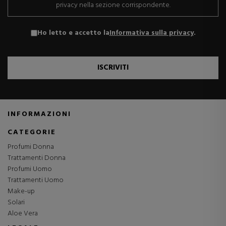
privacy nella sezione corrispondente.
Ho letto e accetto la
Informativa sulla privacy
.
ISCRIVITI
INFORMAZIONI
CATEGORIE
Profumi Donna
Trattamenti Donna
Profumi Uomo
Trattamenti Uomo
Make-up
Solari
Aloe Vera