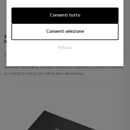
Marketing
Consenti tutto
I cookie per il marketing vengono utilizzati per tracciare i
visitatori sui siti web. L'intento è quello di visualizzare annunci
pertinenti e coinvolgenti per il singolo utente e quindi quelli
Consenti selezione
di maggior valore per gli editori e gli inserzionisti terzi.
Quanti prodotti può contenere la confezione di
lusso?
Rifiuta
Fino a 4 prodotti, in base alle loro dimensioni. Se selezioni l’opzione
con la confezione di lusso e non dovessero entrare tutti i prodotti
presenti nell’ordine, il nostro ufficio per l’assistenza clienti si metterà
in contatto con te per offrirti altre alternative.