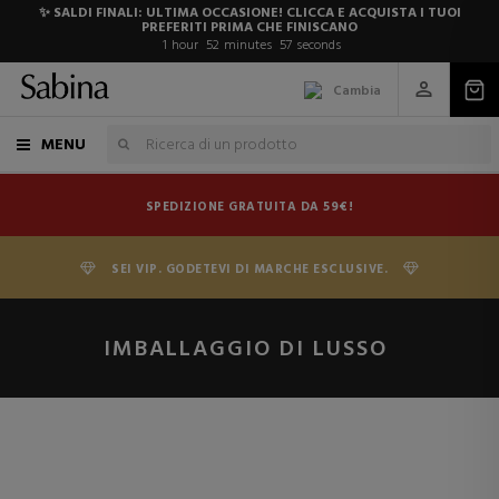
✨ SALDI FINALI: ULTIMA OCCASIONE! CLICCA E ACQUISTA I TUOI
PREFERITI PRIMA CHE FINISCANO
1
hour
52
minutes
57
seconds
Cambia
MENU
SPEDIZIONE GRATUITA DA 59€!
SEI VIP. GODETEVI DI MARCHE ESCLUSIVE.
IMBALLAGGIO DI LUSSO