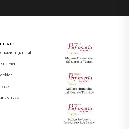
LEGALE
ondizioni generali
isclaimer
ookies
rivacy
anale Etico