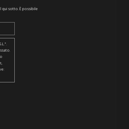
l qui sotto. È possibile
L.".
ssato.
to
e,
ve: