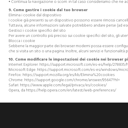
• Continua la navigazione o scorri: in tal caso consideriamo che ne acc
9. Come gestire i cookie dal tuo browser
Elimina i cookie dal dispositivo
I cookie già presenti su un dispositivo possono essere rimossi cancella
Tuttavia, alcune informazioni salvate potrebbero andare perse (ad ese
Gestisci i cookie specifici del sito
Per avere un controllo più preciso sui cookie specifici del sito, gli u
Blocca i cookie
Sebbene la maggior parte dei browser moderni possa essere configura
che si visita un sito o una pagina. Inoltre, alcuni servizi e funzional
10. Come modificare le impostazioni dei cookie nei browser p
Internet Explorer: https://support.microsoft.com/es-es/help/278835/
Microsoft Edge: https://support.microsoft.com/es-es/windows/mi
Firefox: https://support.mozilla.org/es/kb/Elimina%20cookies
Chrome: https://support.google.com/chrome/answer/95647?hl=
Safari: https://www.apple.com/legal/privacy/es/cookies/
Opera, da https://help.opera.com/en/latest/web-preferences/