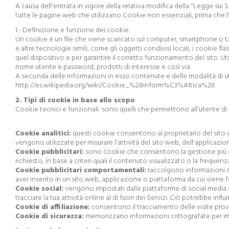
A causa dell'entrata in vigore della relativa modifica della "Legge sui
tutte le pagine web che utilizzano Cookie non essenziali, prima che l
1.- Definizione e funzione dei cookie.
Un cookie è un file che viene scaricato sul computer, smartphone o t
e altre tecnologie simili, come gli oggetti condivisi locali, i cookie fl
quel dispositivo e per garantire il corretto funzionamento del sito. Uti
nome utente e password, prodotti di interesse e così via.
A seconda delle informazioni in esso contenute e delle modalità di util
http://es.wikipedia.org/wiki/Cookie_%28inform%C3%A1tica%29.
2. Tipi di cookie in base allo scopo
Cookie tecnici e funzionali: sono quelli che permettono all'utente di 
Cookie analitici:
questi cookie consentono al proprietario del sito w
vengono utilizzate per misurare l'attività del sito web, dell'applicazione
Cookie pubblicitari:
sono cookie che consentono la gestione più effic
richiesto, in base a criteri quali il contenuto visualizzato o la freque
Cookie pubblicitari comportamentali:
raccolgono informazioni sul
aver inserito in un sito web, applicazione o piattaforma da cui viene for
Cookie social:
vengono impostati dalle piattaforme di social media sui
tracciare la tua attività online al di fuori dei Servizi. Ciò potrebbe influi
Cookie di affiliazione:
consentono il tracciamento delle visite provenie
Cookie di sicurezza:
memorizzano informazioni crittografate per imped