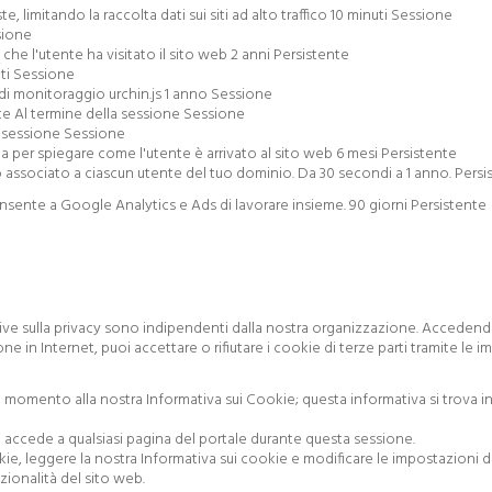
, limitando la raccolta dati sui siti ad alto traffico 10 minuti Sessione
sione
che l'utente ha visitato il sito web 2 anni Persistente
uti Sessione
 di monitoraggio urchin.js 1 anno Sessione
nte Al termine della sessione Sessione
a sessione Sessione
 per spiegare come l'utente è arrivato al sito web 6 mesi Persistente
ociato a ciascun utente del tuo dominio. Da 30 secondi a 1 anno. Persis
ente a Google Analytics e Ads di lavorare insieme. 90 giorni Persistente
rmative sulla privacy sono indipendenti dalla nostra organizzazione. Acceden
one in Internet, puoi accettare o rifiutare i cookie di terze parti tramite le 
i momento alla nostra Informativa sui Cookie; questa informativa si trova i
i accede a qualsiasi pagina del portale durante questa sessione.
okie, leggere la nostra Informativa sui cookie e modificare le impostazioni 
zionalità del sito web.