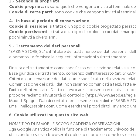
3.- Secondo la proprietà
Cookie proprietari:
sono quelli che vengono inviati al terminale del
Cookie di terze parti:
sono cookie che vengono inviati al terminale 
4.- In base al periodo di conservazione
Cookie di sessione:
si tratta di un tipo di cookie progettato per ra
Cookie persistenti:
si tratta di un tipo di cookie in cui i dati rim
pochi minuti a diversi anni.
5.- Trattamento dei dati personali
“SABINA STORE, SL” è il Titolare del trattamento dei dati personali del
e pertanto Le fornisce le seguenti informazioni sul trattamento:
Finalità del trattamento: come specificato nella sezione relativa ai co
Base giuridica del trattamento: consenso dell'interessato (art. 6.1 GDP
Criteri di conservazione dei dati: come specificato nella sezione relati
Comunicazione dei dati: i dati non saranno comunicati a terzi, fatta ec
Diritti dell'interessato: Diritto di revocare il consenso in qualsiasi mo
proporre reclamo all'Autorità di controllo (https://www.aepd.es/regl
Madrid, Spagna. Dati di contatto per l'esercizio dei diritti: "SABINA S
Email: hello@sabina.com. Come esercitare i propri diritti? Inviando un
6. Cookie utilizzati su questo sito web
NOME TIPO DI IMMOBILE SCOPO SCADENZA OSSERVAZIONI
_ga Google Analytics Abilita la funzione di tracciamento univoco dei v
utilizzando lo stesso browser, il cookie lo riconosce come lo stesso 