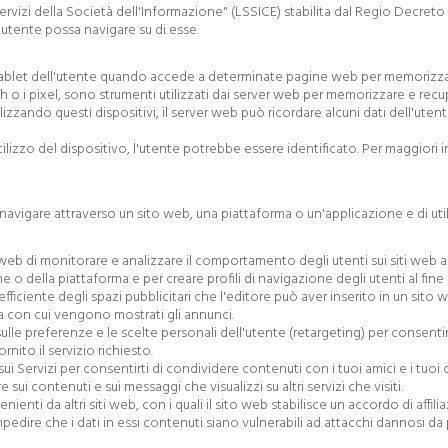
 Servizi della Società dell'Informazione" (LSSICE) stabilita dal Regio Decret
'utente possa navigare su di esse.
ablet dell'utente quando accede a determinate pagine web per memorizzare 
ash o i pixel, sono strumenti utilizzati dai server web per memorizzare e recu
lizzando questi dispositivi, il server web può ricordare alcuni dati dell'ute
izzo del dispositivo, l'utente potrebbe essere identificato. Per maggiori in
navigare attraverso un sito web, una piattaforma o un'applicazione e di util
eb di monitorare e analizzare il comportamento degli utenti sui siti web a 
 o della piattaforma e per creare profili di navigazione degli utenti al fine d
iente degli spazi pubblicitari che l'editore può aver inserito in un sito we
nza con cui vengono mostrati gli annunci.
le preferenze e le scelte personali dell'utente (retargeting) per consentire
nito il servizio richiesto.
 Servizi per consentirti di condividere contenuti con i tuoi amici e i tuoi c
re sui contenuti e sui messaggi che visualizzi su altri servizi che visiti.
nti da altri siti web, con i quali il sito web stabilisce un accordo di affiliaz
ire che i dati in essi contenuti siano vulnerabili ad attacchi dannosi da pa