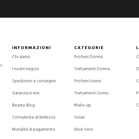
INFORMAZIONI
CATEGORIE
Chi siamo
Profumi Donna
C
la
I nostri negozi
Trattamenti Donna
D
.
Spedizioni e consegne
Profumi Uomo
C
Garanzia e resi
Trattamenti Uomo
P
Beauty Blog
Make-up
C
Consulente di Bellezza
Solari
Motalità di pagamento
Aloe Vera