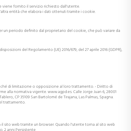
iene fornito il servizio richiesto dall'utente.
ra entità che elabora i dati ottenuti tramite i cookie.
er un periodo definito dal proprietario del cookie, che può variare da
e disposizioni del Regolamento (UE) 2016/679, del 27 aprile 2016 (GDPR),
onché di limitazione o opposizione al loro trattamento. - Diritto di
rme alla normativa vigente. www.agpd.es. Calle Jorge Juan 6, 28001
El Tablero, CP 35109 San Bartolomé de Tirajana, Las Palmas, Spagna.
el trattamento.
a il sito web tramite un browser. Quando l'utente torna al sito web
o. 2 anni Persistente