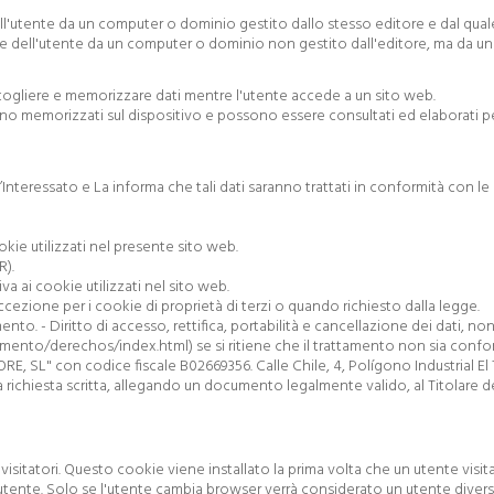
l'utente da un computer o dominio gestito dallo stesso editore e dal quale v
dell'utente da un computer o dominio non gestito dall'editore, ma da un'alt
ccogliere e memorizzare dati mentre l'utente accede a un sito web.
angono memorizzati sul dispositivo e possono essere consultati ed elaborati p
l’Interessato e La informa che tali dati saranno trattati in conformità con l
okie utilizzati nel presente sito web.
R).
va ai cookie utilizzati nel sito web.
cezione per i cookie di proprietà di terzi o quando richiesto dalla legge.
mento. - Diritto di accesso, rettifica, portabilità e cancellazione dei dati, n
amento/derechos/index.html) se si ritiene che il trattamento non sia confo
TORE, SL" con codice fiscale B02669356. Calle Chile, 4, Polígono Industrial 
a richiesta scritta, allegando un documento legalmente valido, al Titolare d
isitatori. Questo cookie viene installato la prima volta che un utente visit
utente. Solo se l'utente cambia browser verrà considerato un utente divers