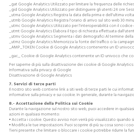
_gat Google Analytics Utilizzato per limitare la frequenza delle richieste
_gid Google Analytics Utilizzato per distinguere gli utenti 24 ore Ses
_utma Google Analytics Registra la data della prima e dell'ultima volta 
_utmb Google Analytics Registra l'orario di arrivo sul sito web 30 min
_utmc Google Analytics Utilizzato per l'interoperabilità con il codice
_utmt Google Analytics Elabora il tipo di richiesta effettuata dall'ute
_utmv Google Analytics Segmenta i dati demografici Al termine dell
_utmz Google Analytics Memorizza la fonte del traffico o la campagna
_AMP_TOKEN Cookie di Google Analytics contenente un ID univoco ass
_gac_
Cookie di Google Analytics contenente un ID univoco che cons
Per saperne di più sulla disattivazione dei cookie di Google Analytics:
Informativa sulla privacy di Google
Disattivazione di Google Analytics
7. Servizi di terze parti
Il nostro sito web contiene link a siti web di terze parti le cui info
informative sulla privacy e sui cookie. In generale, durante la navigazi
8.- Accettazione della Politica sui Cookie
Durante la navigazione sul nostro sito web, puoi accedere in qualsias
azioni in qualsiasi momento:
• Accetta i cookie. Questo avviso non verrà più visualizzato quando s
• Modifica le tue impostazioni. Puoi scoprire di più su cosa sono i co
Tieni presente che limitare o bloccare i cookie potrebbe ridurre la fun