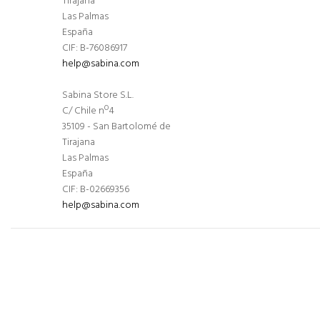
Tirajana
Las Palmas
España
CIF: B-76086917
help@sabina.com
Sabina Store S.L.
C/ Chile nº4
35109 - San Bartolomé de
Tirajana
Las Palmas
España
CIF: B-02669356
help@sabina.com