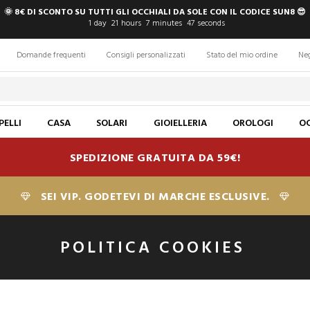
🌞 8€ DI SCONTO SU TUTTI GLI OCCHIALI DA SOLE CON IL CODICE SUN8 😎
1
day
21
hours
7
minutes
47
seconds
Domande frequenti
Consigli personalizzati
Stato del mio ordine
Ne
PELLI
CASA
SOLARI
GIOIELLERIA
OROLOGI
OC
SPEDIZIONE GRATUITA DA 59€!
SEI VIP. GODETEVI DI MARCHE ESCLUSIVE.
POLITICA COOKIES