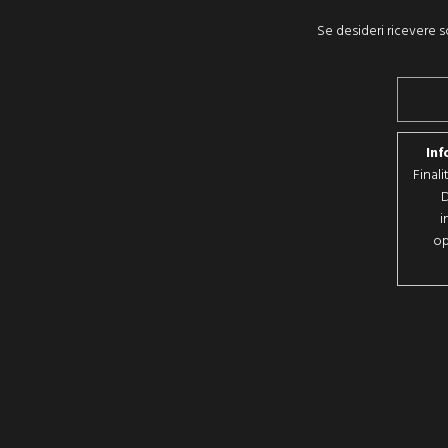
Se desideri ricevere sc
Inf
Final
D
i
op