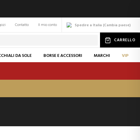
gozi
Contatto
Il mio conto
Spedire a Italia
(
Cambia
paese
)
CARRELLO
CHIALI DA SOLE
BORSE E ACCESSORI
MARCHI
VIP