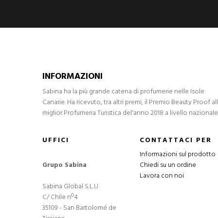
INFORMAZIONI
Sabina ha la più grande catena di profumerie nelle Isole
Canarie. Ha ricevuto, tra altri premi, il Premio Beauty Proof al
miglior Profumeria Turistica del'anno 2018 a livello nazionale
UFFICI
CONTATTACI PER
Informazioni sul prodotto
Grupo Sabina
Chiedi su un ordine
Lavora con noi
Sabina Global S.L.U
C/ Chile nº4
35109 - San Bartolomé de