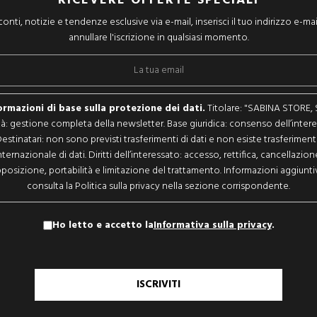
RICEVERE OFFERTE SPECIALI
onti, notizie e tendenze esclusive via e-mail, inserisci il tuo indirizzo e-mai
annullare l'iscrizione in qualsiasi momento.
ormazioni di base sulla protezione dei dati.
Titolare: "SABINA STORE, S.
ità: gestione completa della newsletter. Base giuridica: consenso dell’intere
estinatari: non sono previsti trasferimenti di dati e non esiste trasferimen
nternazionale di dati. Diritti dell’interessato: accesso, rettifica, cancellazion
posizione, portabilità e limitazione del trattamento. Informazioni aggiunti
consulta la Politica sulla privacy nella sezione corrispondente.
Ho letto e accetto la
Informativa sulla privacy
.
ISCRIVITI