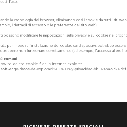
etti l'uso.
ndo la cronologia del browser, eliminando così i cookie da tutti i siti web v
mpio, i dettagli di accesso o le preferenze del sito web).
tenti possono modificare le impostazioni sulla privacy e sui cookie nel propr
ta per impedire l'installazione dei cookie sui dispositivi, potrebbe esse
ità potrebbero non funzionare correttamente (ad esempio, l'accesso al profilo
iù comuni
how-to-delete-cookie-files-in-internet-explorer
crosoft-edge-datos-de-exploraci%C3%B3n-y-privacidad-bb8174ba-9d73-d