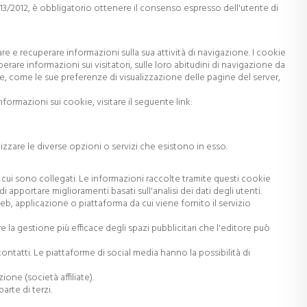
o 13/2012, è obbligatorio ottenere il consenso espresso dell'utente di
e recuperare informazioni sulla sua attività di navigazione. I cookie
perare informazioni sui visitatori, sulle loro abitudini di navigazione da
nte, come le sue preferenze di visualizzazione delle pagine del server,
formazioni sui cookie, visitare il seguente link:
izzare le diverse opzioni o servizi che esistono in esso.
cui sono collegati. Le informazioni raccolte tramite questi cookie
i apportare miglioramenti basati sull'analisi dei dati degli utenti.
b, applicazione o piattaforma da cui viene fornito il servizio
 la gestione più efficace degli spazi pubblicitari che l'editore può
ontatti. Le piattaforme di social media hanno la possibilità di
ione (società affiliate).
rte di terzi.