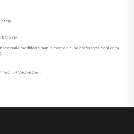
isitati.
io browser.
re necessario modificare manualmente alcune preferenze ogni volta
).
cf2-9b4a-c582b4e640dd