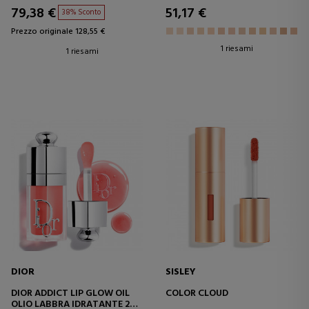
TRATTAMENTO A TRIPLA
79,38 €
51,17 €
38% Sconto
AZIONE - SPF 20
Prezzo originale 128,55 €
1 riesami
1 riesami
DIOR
SISLEY
DIOR ADDICT LIP GLOW OIL
COLOR CLOUD
OLIO LABBRA IDRATANTE 24