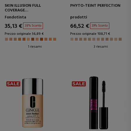
SKIN ILLUSION FULL
PHYTO-TEINT PERFECTION
COVERAGE
BASE PER IL TRUCCO
Fondotinta
prodotti
35,13 €
66,52 €
38% Sconto
39% Sconto
Prezzo originale 56,89 €
Prezzo originale 108,71 €
1 riesami
3 riesami