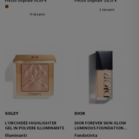
Prezzo originale 99,89 €
Prezzo originale 128,55 €
2 riesami
4 riesami
SISLEY
DIOR
L'ORCHIDÉE HIGHLIGHTER
DIOR FOREVER SKIN GLOW
GEL IN POLVERE ILLUMINANTE
LUMINOUS FOUNDATION
DURATA 24 ORE -
Illuminanti
Fondotinta
IDRATAZIONE 48 ORE -