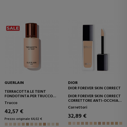
GUERLAIN
DIOR
DIOR FOREVER SKIN CORRECT
TERRACOTTA LE TEINT
FONDOTINTA PER TRUCCO
DIOR FOREVER SKIN CORRECT
PERFEZIONE NATURALE BUON
CORRETTORE ANTI-OCCHIAIE
Trucco
EFFETTO VISO DURATA 24 ORE
AD ALTA COPERTURA -
Correttori
- NESSUN TRASFERIMENTO
DURATA E IDRATAZIONE 24
42,57 €
ORE - 96% INGREDIENTI
32,89 €
NATURALI
Prezzo originale 64,02 €