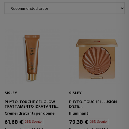
SISLEY
SISLEY
PHYTO-TOUCHE GEL GLOW
PHYTO-TOUCHE ILLUSION
TRATTAMENTO IDRATANTE E
D'ETE
PROTETTIVO CON TRUCCO
CIPRIA ABBRONZANTE
Creme idratanti per donne
Illuminanti
61,68 €
79,38 €
38% Sconto
38% Sconto