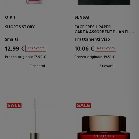
O.P.I
SENSAI
SHORTS STORY
FACE FRESH PAPER
CARTA ASSORBENTE - ANTI-
LUCIDO
Smalti
Trattamenti Viso
12,99 €
10,06 €
27% Sconto
48% Sconto
Prezzo originale 17,90 €
Prezzo originale 19,51 €
3 riesami
2 riesami