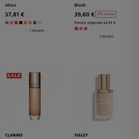
ORE - 3 FINITURE ULTRA-
Gloss
Blush
LUCIDE
37,81 €
39,60 €
37% Sconto
Prezzo originale 62,95 €
1 riesami
1 riesami
CLARINS
SISLEY