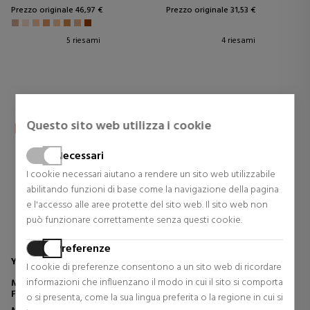
Prezzo originale 46,97 €
Prezzo originale 31,53 €
5 riesami
4 riesami
Questo sito web utilizza i cookie
Necessari
I cookie necessari aiutano a rendere un sito web utilizzabile
abilitando funzioni di base come la navigazione della pagina
e l'accesso alle aree protette del sito web. Il sito web non
può funzionare correttamente senza questi cookie.
Preferenze
YVES SAINT LAURENT
CLARINS
I cookie di preferenze consentono a un sito web di ricordare
informazioni che influenzano il modo in cui il sito si comporta
MASCARA VOLUME EFFET
CRAYON KHOL
FAUX CILS
o si presenta, come la sua lingua preferita o la regione in cui si