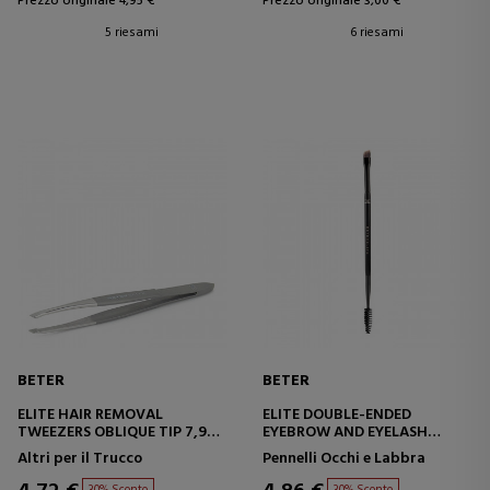
Prezzo originale 4,95 €
Prezzo originale 3,00 €
5 riesami
6 riesami
BETER
BETER
ELITE HAIR REMOVAL
ELITE DOUBLE-ENDED
TWEEZERS OBLIQUE TIP 7,9
EYEBROW AND EYELASH
CM
BRUSH NO. 14
Altri per il Trucco
Pennelli Occhi e Labbra