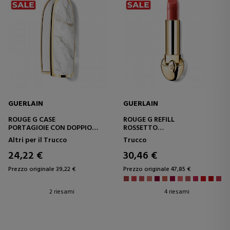
GUERLAIN
GUERLAIN
ROUGE G CASE
ROUGE G REFILL
PORTAGIOIE CON DOPPIO
ROSSETTO
SPECCHIO PER ROSSETTO
PERSONALIZZABILE
Altri per il Trucco
Trucco
RICARICABILE
24,22 €
30,46 €
Prezzo originale 39,22 €
Prezzo originale 47,85 €
2 riesami
4 riesami