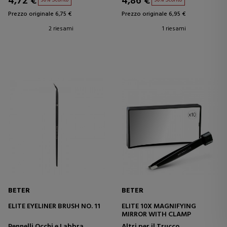
4,72 €
4,86 €
30% Sconto
30% Sconto
Prezzo originale 6,75 €
Prezzo originale 6,95 €
2 riesami
1 riesami
BETER
BETER
ELITE EYELINER BRUSH NO. 11
ELITE 10X MAGNIFYING
MIRROR WITH CLAMP
Pennelli Occhi e Labbra
Altri per il Trucco