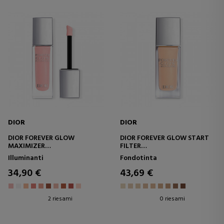
DIOR
DIOR
DIOR FOREVER GLOW
DIOR FOREVER GLOW START
MAXIMIZER
FILTER
EVIDENZIATORE LIQUIDO A
FLUIDO SUBLIMANTE E
Illuminanti
Fondotinta
LUNGA DURATA
ILLUMINANTE
DELL'INCARNATO
34,90 €
43,69 €
2 riesami
0 riesami