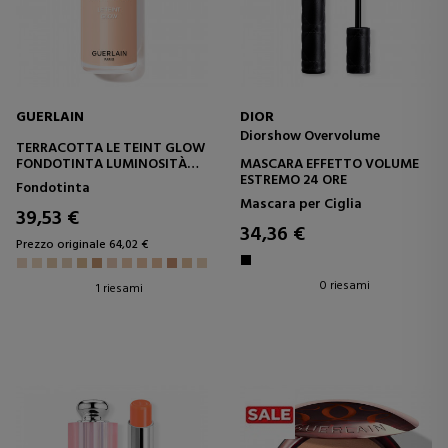
GUERLAIN
DIOR
Diorshow Overvolume
TERRACOTTA LE TEINT GLOW
FONDOTINTA LUMINOSITÀ
MASCARA EFFETTO VOLUME
NATURALE A LUNGA TENUTA
ESTREMO 24 ORE
Fondotinta
Mascara per Ciglia
39,53 €
34,36 €
Prezzo originale 64,02 €
0 riesami
1 riesami