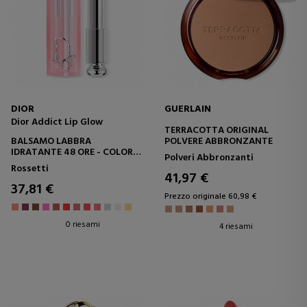
DIOR
GUERLAIN
Dior Addict Lip Glow
TERRACOTTA ORIGINAL
BALSAMO LABBRA
POLVERE ABBRONZANTE
IDRATANTE 48 ORE - COLORE
Polveri Abbronzanti
A PH ATTIVATO
Rossetti
41,97 €
37,81 €
Prezzo originale 60,98 €
0 riesami
4 riesami