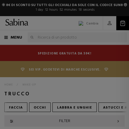
🌞 8€ DI SCONTO SU TUTTI GLI OCCHIALI DA SOLE CON IL CODICE SUN8 😎
1
day
12
hours
52
minutes
17
seconds
Cambia
MENU
SPEDIZIONE GRATUITA DA 59€!
SEI VIP. GODETEVI DI MARCHE ESCLUSIVE.
HOME
>
MAKE-UP
TRUCCO
FACCIA
OCCHI
LABBRA E UNGHIE
ASTUCCI E A
FILTER