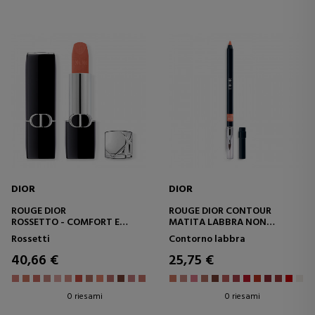
DIOR
DIOR
ROUGE DIOR
ROUGE DIOR CONTOUR
ROSSETTO - COMFORT E
MATITA LABBRA NON
LUNGA DURATA -
TRASFERIBILE - LUNGA
Rossetti
Contorno labbra
TRATTAMENTO FLOREALE
DURATA
IDRATANTE
40,66 €
25,75 €
0 riesami
0 riesami