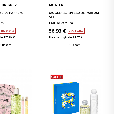
ODRIGUEZ
MUGLER
GI AL CARRELLO
AGGIUNGI AL CARRELLO
EAU DE PARFUM
MUGLER ALIEN EAU DE PARFUM
SET
um
Eau De Parfum
56,93 €
41% Sconto
37% Sconto
le 147,29 €
Prezzo originale 91,07 €
1 riesami
1 riesami