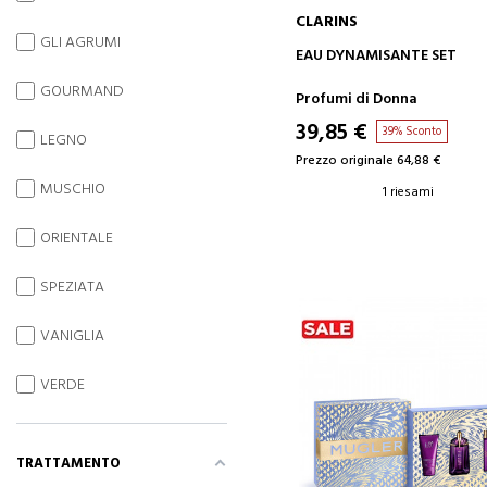
CLARINS
GLI AGRUMI
AGGIUNGI AL CARRELLO
EAU DYNAMISANTE SET
GOURMAND
Profumi di Donna
39,85 €
39% Sconto
LEGNO
Prezzo originale 64,88 €
MUSCHIO
1 riesami
ORIENTALE
SPEZIATA
VANIGLIA
VERDE
TRATTAMENTO