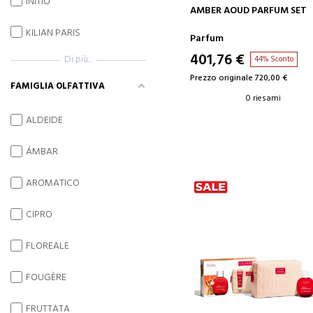
INITIO
AGGIUNGI AL CARRELLO
AMBER AOUD PARFUM SET
KILIAN PARIS
Parfum
401,76 €
Di più...
44% Sconto
Prezzo originale 720,00 €
FAMIGLIA OLFATTIVA
0 riesami
ALDEIDE
ÁMBAR
AROMATICO
CIPRO
FLOREALE
FOUGÈRE
FRUTTATA