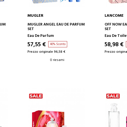
MUGLER
LANCOME
AGGIUNGI AL CARRELLO
AGGIUN
RFUM
MUGLER ANGEL EAU DE PARFUM
OFF NOW EA
SET
SET
Eau De Parfum
Eau De Toile
57,55 €
58,98 €
40% Sconto
Prezzo originale 96,58 €
Prezzo origina
0 riesami