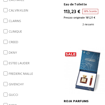
CACHAREL
Eau de Toilette
CALVIN KLEIN
113,23 €
38% Sconto
Prezzo originale 181,21 €
CLARINS
2 riesami
CLINIQUE
CREED
DKNY
ESTEE LAUDER
FREDERIC MALLE
GIVENCHY
GUCCI
ROJA PARFUMS