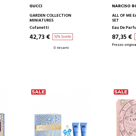
GUCCI
NARCISO R
AGGIUNGI AL CARRELLO
AGGIUN
GARDEN COLLECTION
ALL OF ME 
MINIATURES
SET
Cofanetti
Eau De Parf
42,73 €
87,35 €
52% Sconto
Prezzo origina
0 riesami