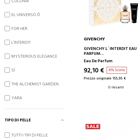
COLONIA
EL UNIVERSO Ô
FOR HER
GIVENCHY
L’INTERDIT
AGGIUNGI AL CARRELLO
GIVENCHY L´INTERDIT EAU DE
PARFUM
MYSTERIOUS ELEGANCE
SET
Eau De Parfum
92,10 €
SÍ
41% Sconto
Prezzo originale 155,95 €
THE ALCHEMIST GARDEN
0 riesami
YARA
TIPO DI PELLE
TUTTI I TIPI DI PELLE