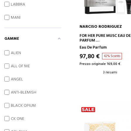
LABBRA
MANI
NARCISO RODRIGUEZ
AGGIUNGI AL CARRELLO
FOR HER PURE MUSC EAU DE
GAMME
PARFUM
SET
Eau De Parfum
ALIEN
97,80 €
42% Sconto
Prezzo originale 169,00 €
ALL OF ME
3 riesami
ANGEL
ANTI-BLEMISH
BLACK OPIUM
CK ONE