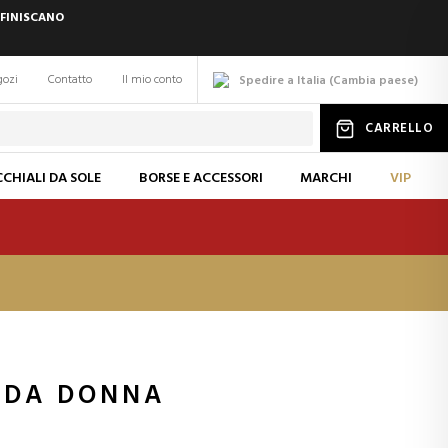
 FINISCANO
gozi
Contatto
Il mio conto
Spedire a Italia
(
Cambia
paese
)
CARRELLO
CHIALI DA SOLE
BORSE E ACCESSORI
MARCHI
VIP
O DA DONNA