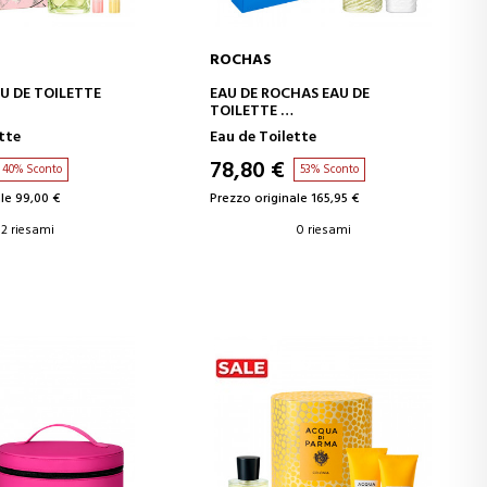
ROCHAS
GI AL CARRELLO
AGGIUNGI AL CARRELLO
U DE TOILETTE
EAU DE ROCHAS EAU DE
TOILETTE
SET
tte
Eau de Toilette
78,80 €
40% Sconto
53% Sconto
le 99,00 €
Prezzo originale 165,95 €
2 riesami
0 riesami