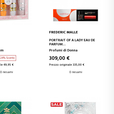
FREDERIC MALLE
GI AL CARRELLO
AGGIUNGI AL CARRELLO
PORTRAIT OF A LADY EAU DE
PARFUM
SET
um
Profumi di Donna
309,00 €
24% Sconto
le 49,95 €
Prezzo originale 335,00 €
0 riesami
0 riesami