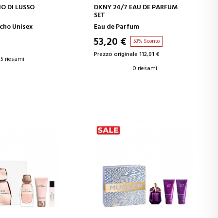
GI AL CARRELLO
AGGIUNGI AL CARRELLO
O DI LUSSO
DKNY 24/7 EAU DE PARFUM
SET
cho Unisex
Eau de Parfum
53,20 €
53% Sconto
Prezzo originale 112,01 €
5 riesami
0 riesami