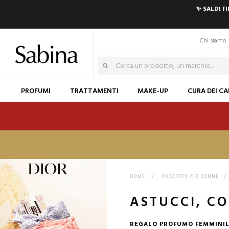
✨ SALDI F
Chi siamo
PROFUMI
TRATTAMENTI
MAKE-UP
CURA DEI CA
HOME
>
PRODOTTI PER DONNE
>
ASTUCCI, C
REGALO PROFUMO FEMMINIL