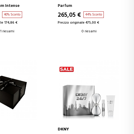
um Intense
Parfum
265,05 €
40% Sconto
44% Sconto
le 174,86 €
Prezzo originale 475,00 €
1 riesami
0 riesami
DKNY