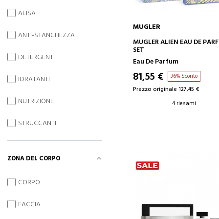
ALISA
MUGLER
ANTI-STANCHEZZA
AGGIUNGI AL CARRELLO
MUGLER ALIEN EAU DE PA
SET
DETERGENTI
Eau De Parfum
81,55 €
36% Sconto
IDRATANTI
Prezzo originale 127,45 €
NUTRIZIONE
4 riesami
STRUCCANTI
ZONA DEL CORPO
CORPO
FACCIA