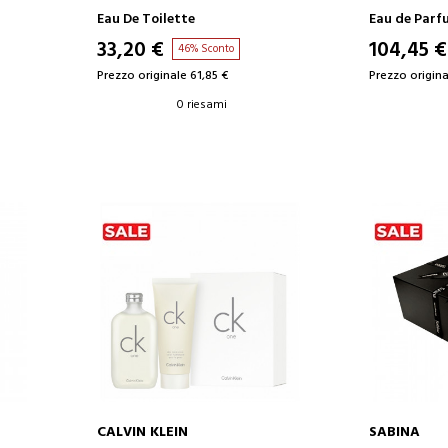
SET
Eau De Toilette
Eau de Parf
33,20 €
104,45 €
46% Sconto
Prezzo originale 61,85 €
Prezzo origina
0 riesami
CALVIN KLEIN
SABINA