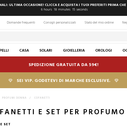
INALI: ULTIMA OCCASIONE! CLICCA E ACQUISTA I TUOI PREFERITI PRIMA CHE
6
hours
18
minutes
14
seconds
Domande frequenti
Consigli personalizzati
Stato del mio ordine
Ne
PELLI
CASA
SOLARI
GIOIELLERIA
OROLOGI
OC
SPEDIZIONE GRATUITA DA 59€!
SEI VIP. GODETEVI DI MARCHE ESCLUSIVE.
PROFUMI DONNA
>
COFANETTI
OFANETTI E SET PER PROFUM
E SET