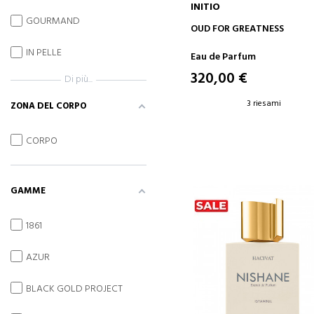
INITIO
GOURMAND
AGGIUNGI AL CARRELLO
OUD FOR GREATNESS
IN PELLE
Eau de Parfum
320,00 €
Di più...
3 riesami
ZONA DEL CORPO
CORPO
GAMME
1861
AZUR
BLACK GOLD PROJECT