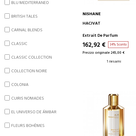
BLU MEDITERRANEO
NISHANE
BRITISH TALES
AGGIUNGI AL CARRELLO
HACIVAT
CARNAL BLENDS
Extrait De Parfum
162,92 €
CLASSIC
34% Sconto
Prezzo originale 245,00 €
CLASSIC COLLECTION
1 riesami
COLLECTION NOIRE
COLONIA
CUIRIS NOMADES
EL UNIVERSO DE ÁMBAR
FLEURS BOHÈMES