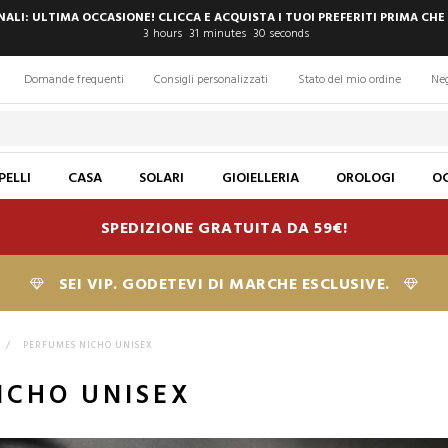
INALI: ULTIMA OCCASIONE! CLICCA E ACQUISTA I TUOI PREFERITI PRIMA CHE
3
hours
31
minutes
29
seconds
Domande frequenti
Consigli personalizzati
Stato del mio ordine
Ne
PELLI
CASA
SOLARI
GIOIELLERIA
OROLOGI
OC
SPEDIZIONE GRATUITA DA 59€!
SEI VIP. GODETEVI DI MARCHE ESCLUSIVE.
>
PERFUMES NICHO UNISEX
ICHO UNISEX