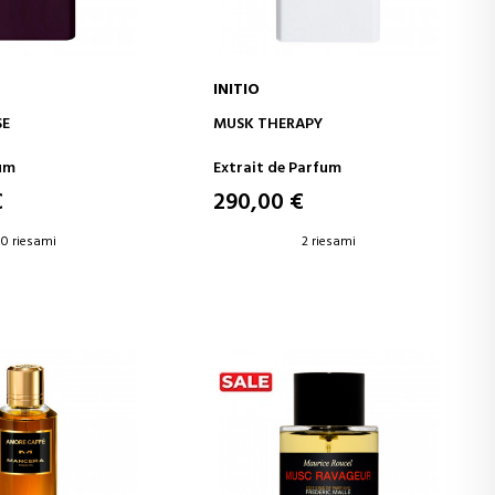
INITIO
GI AL CARRELLO
AGGIUNGI AL CARRELLO
SE
MUSK THERAPY
um
Extrait de Parfum
€
290,00 €
0 riesami
2 riesami