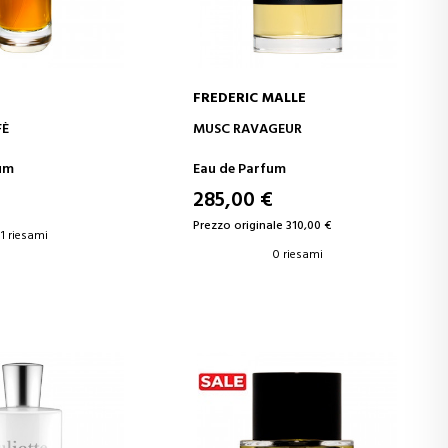
FREDERIC MALLE
GI AL CARRELLO
AGGIUNGI AL CARRELLO
FÈ
MUSC RAVAGEUR
um
Eau de Parfum
€
285,00 €
Prezzo originale 310,00 €
1 riesami
0 riesami