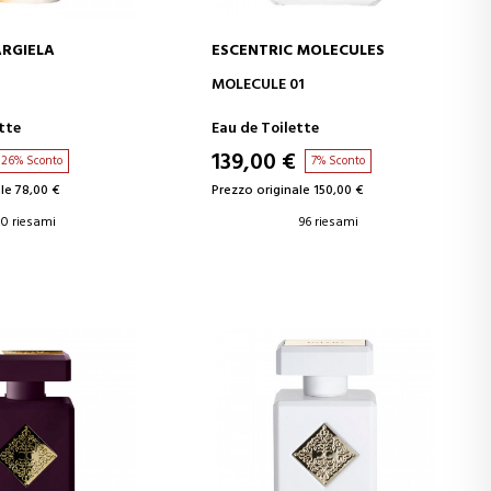
RGIELA
ESCENTRIC MOLECULES
GI AL CARRELLO
AGGIUNGI AL CARRELLO
MOLECULE 01
ette
Eau de Toilette
139,00 €
26% Sconto
7% Sconto
le 78,00 €
Prezzo originale 150,00 €
0 riesami
96 riesami