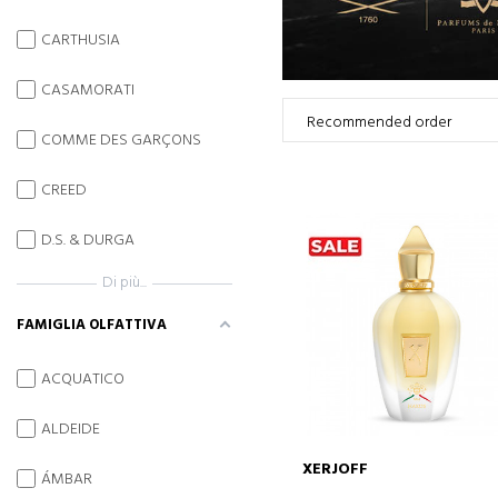
CARTHUSIA
CASAMORATI
COMME DES GARÇONS
CREED
D.S. & DURGA
Di più...
FAMIGLIA OLFATTIVA
ACQUATICO
ALDEIDE
XERJOFF
ÁMBAR