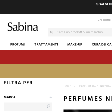
✨ SALDI F
Chi siamo
PROFUMI
TRATTAMENTI
MAKE-UP
CURA DEI CA
FILTRA PER
HOME
>
PROFUMERIA DI NICCHIA
PERFUMES N
MARCA