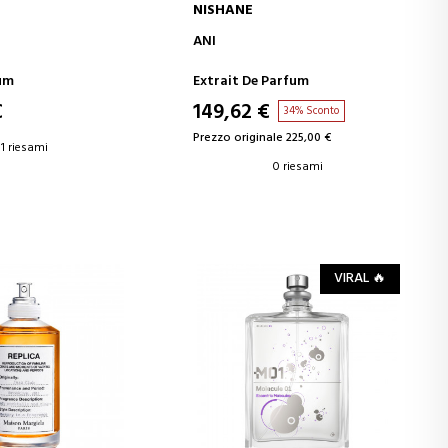
NISHANE
GI AL CARRELLO
AGGIUNGI AL CARRELLO
ANI
um
Extrait De Parfum
€
149,62 €
34% Sconto
Prezzo originale 225,00 €
1 riesami
0 riesami
VIRAL 🔥