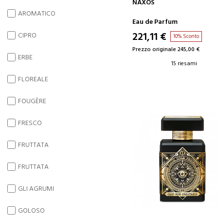
AGGIUNGI AL CARRELLO
NAXOS
AROMATICO
Eau de Parfum
221,11 €
CIPRO
10% Sconto
Prezzo originale 245,00 €
ERBE
15 riesami
FLOREALE
FOUGÈRE
FRESCO
FRUTTATA
FRUTTATA
GLI AGRUMI
GOLOSO