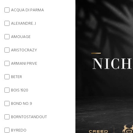
ACQUA DI PARMA
ALEXANDRE. J
AMOUAGE
ARISTOCRAZY
ARMANI PRIVE
BETER
BOIS 1920
BOND NO. 9
BORNTOSTANDOUT
BYREDO