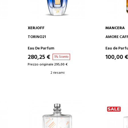
XERJOFF
MANCERA
AGGIUNGI AL CARRELLO
AGGIUN
TORINO21
AMORE CAF
Eau De Parfum
Eau de Parf
280,25 €
100,00 
5% Sconto
Prezzo originale 295,00 €
2 riesami