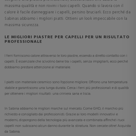
massima qualità e non rovini i tuoi capelli. Quando si lavora con il
calore è facile danneggiare i capelli, persino bruciarli. Ecco perché da
Sabinas abbiamo i migliori piatti. Ottieni un look impeccabile con la
massima sicurezza.
LE MIGLIORI PIASTRE PER CAPELLI PER UN RISULTATO
PROFESSIONALE
I ferri forniscono calore attraverso le loro piastre, essendo a diretto contatto con i
capelli. È essenziale che scivolino bene tra i capelli, senza impigliarli, ecco perché
dobbiamo prestare attenzione al materiale.
I piatti con materiale ceramico sono l'opzione migliore. Offrono una temperatura
stabile e garantiscono una lunga durata. Cerca i ferri più professionali e di qualità
per ottenere i migliori risultati: una criniera sana e liscia.
In Sabina abbiamo le migliori marche sul mercato. Come GHD, il marchio più
richiesto e consigliato dai professionisti. Grazie ai loro modelli innovativi e
moderni, dispongono della tecnologia più avanzata e combinata affinché i tuoi
capelli non subiscano alcun danno durante la stiratura. Non cercate oltre! Acquista
da Sabina.