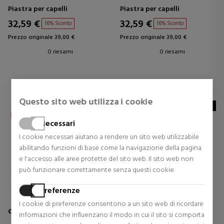
PROFESSIONALE CON PETTINE
PROFESSIONALE PER CAPELLI
Piastra per capelli
Piastra per capelli
RICCI
32,59 €
32,59 €
16% Sconto
16% Sconto
Prezzo originale 39,00 €
Prezzo originale 39,00 €
0 riesami
0 riesami
Questo sito web utilizza i cookie
NOVEDAD
Necessari
I cookie necessari aiutano a rendere un sito web utilizzabile
abilitando funzioni di base come la navigazione della pagina
e l'accesso alle aree protette del sito web. Il sito web non
può funzionare correttamente senza questi cookie.
Preferenze
I cookie di preferenze consentono a un sito web di ricordare
GHD
GHD
informazioni che influenzano il modo in cui il sito si comporta