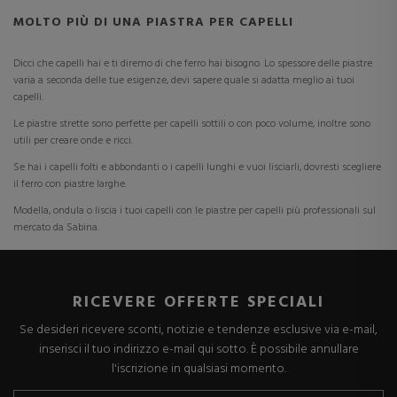
MOLTO PIÙ DI UNA PIASTRA PER CAPELLI
Dicci che capelli hai e ti diremo di che ferro hai bisogno. Lo spessore delle piastre
varia a seconda delle tue esigenze, devi sapere quale si adatta meglio ai tuoi
capelli.
Le piastre strette sono perfette per capelli sottili o con poco volume, inoltre sono
utili per creare onde e ricci.
Se hai i capelli folti e abbondanti o i capelli lunghi e vuoi lisciarli, dovresti scegliere
il ferro con piastre larghe.
Modella, ondula o liscia i tuoi capelli con le piastre per capelli più professionali sul
mercato da Sabina.
RICEVERE OFFERTE SPECIALI
Se desideri ricevere sconti, notizie e tendenze esclusive via e-mail,
inserisci il tuo indirizzo e-mail qui sotto. È possibile annullare
l'iscrizione in qualsiasi momento.