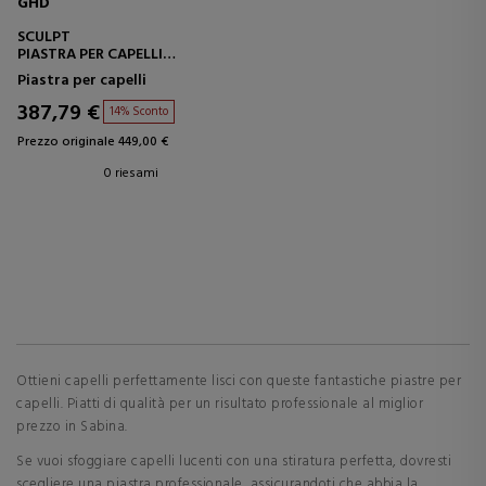
GHD
SCULPT
PIASTRA PER CAPELLI
INTERATTIVA
Piastra per capelli
387,79 €
14% Sconto
Prezzo originale 449,00 €
0 riesami
Ottieni capelli perfettamente lisci con queste fantastiche piastre per
capelli. Piatti di qualità per un risultato professionale al miglior
prezzo in Sabina.
Se vuoi sfoggiare capelli lucenti con una stiratura perfetta, dovresti
scegliere una piastra professionale, assicurandoti che abbia la