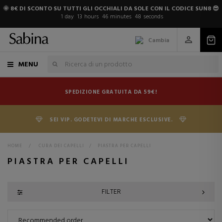
🌞 8€ DI SCONTO SU TUTTI GLI OCCHIALI DA SOLE CON IL CODICE SUN8 😎
1
day
13
hours
46
minutes
47
seconds
Cambia
MENU
SPEDIZIONE GRATUITA DA 59€!
SEI VIP. GODETEVI DI MARCHE ESCLUSIVE.
HOME
>
CURA DEI CAPELLI
>
PIASTRA PER CAPELLI
PIASTRA PER CAPELLI
FILTER