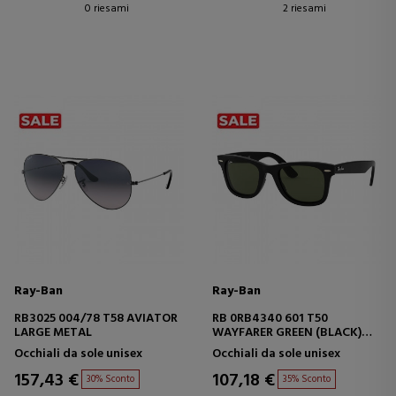
0 riesami
2 riesami
Ray-Ban
Ray-Ban
RB3025 004/78 T58 AVIATOR
RB 0RB4340 601 T50
LARGE METAL
WAYFARER GREEN (BLACK)
UNISEX
Occhiali da sole unisex
Occhiali da sole unisex
157,43 €
107,18 €
30% Sconto
35% Sconto