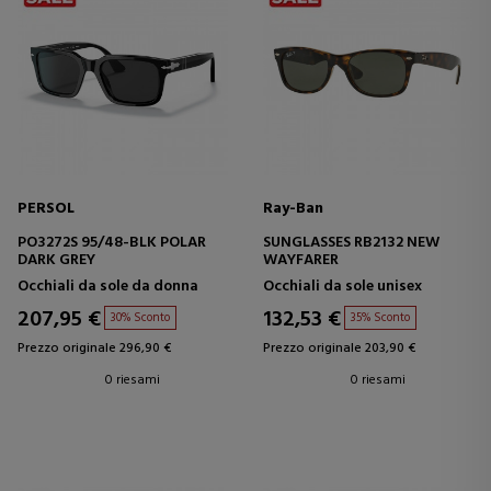
PERSOL
Ray-Ban
PO3272S 95/48-BLK POLAR
SUNGLASSES RB2132 NEW
DARK GREY
WAYFARER
Occhiali da sole da donna
Occhiali da sole unisex
207,95 €
132,53 €
30% Sconto
35% Sconto
Prezzo originale 296,90 €
Prezzo originale 203,90 €
0 riesami
0 riesami