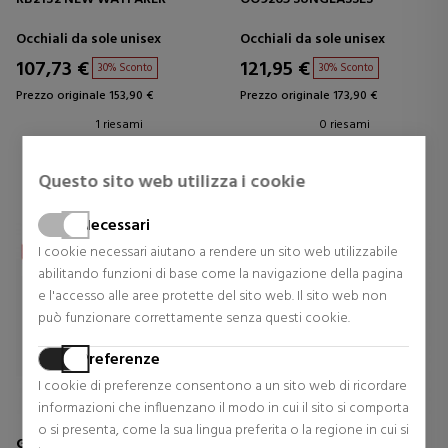
Occhiali da sole unisex
Occhiali da sole unisex
107,73 €
121,95 €
30% Sconto
30% Sconto
Prezzo originale 153,90 €
Prezzo originale 173,90 €
1 riesami
0 riesami
Questo sito web utilizza i cookie
Necessari
I cookie necessari aiutano a rendere un sito web utilizzabile
abilitando funzioni di base come la navigazione della pagina
e l'accesso alle aree protette del sito web. Il sito web non
può funzionare correttamente senza questi cookie.
Preferenze
I cookie di preferenze consentono a un sito web di ricordare
informazioni che influenzano il modo in cui il sito si comporta
o si presenta, come la sua lingua preferita o la regione in cui si
GUCCI EYEWEAR
GUCCI EYEWEAR