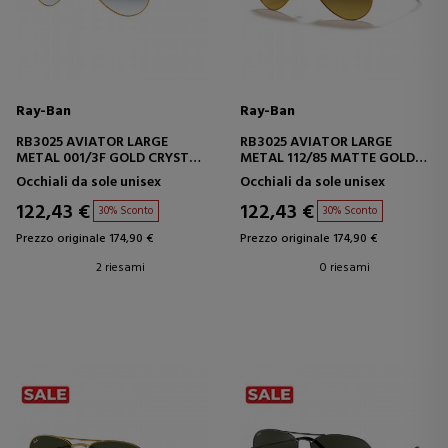
Ray-Ban
Ray-Ban
RB3025 AVIATOR LARGE
RB3025 AVIATOR LARGE
METAL 001/3F GOLD CRYSTAL
METAL 112/85 MATTE GOLD
GRADIENT LIGHT BLUE
BROWN GRADIENT
Occhiali da sole unisex
Occhiali da sole unisex
122,43 €
122,43 €
30% Sconto
30% Sconto
Prezzo originale 174,90 €
Prezzo originale 174,90 €
2 riesami
0 riesami