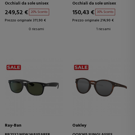
Occhiali da sole unisex
Occhiali da sole unisex
249,52 €
150,43 €
20% Sconto
30% Sconto
Prezzo originale 311,90 €
Prezzo originale 214,90 €
0 riesami
1 riesami
Ray-Ban
Oakley
RB2132 NEW WAYFARER
OO9265 SUNGLASSES