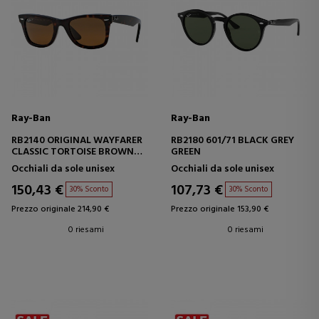
Ray-Ban
Ray-Ban
RB2140 ORIGINAL WAYFARER
RB2180 601/71 BLACK GREY
CLASSIC TORTOISE BROWN
GREEN
CLASSIC B-15
Occhiali da sole unisex
Occhiali da sole unisex
150,43 €
107,73 €
30% Sconto
30% Sconto
Prezzo originale 214,90 €
Prezzo originale 153,90 €
0 riesami
0 riesami