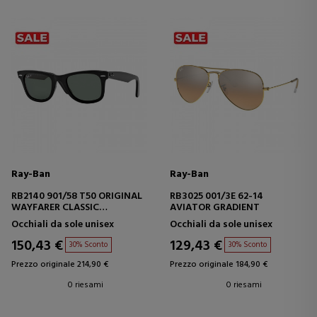
Ray-Ban
Ray-Ban
RB2140 901/58 T50 ORIGINAL
RB3025 001/3E 62-14
WAYFARER CLASSIC
AVIATOR GRADIENT
POLARIZED
Occhiali da sole unisex
Occhiali da sole unisex
150,43 €
129,43 €
30% Sconto
30% Sconto
Prezzo originale 214,90 €
Prezzo originale 184,90 €
0 riesami
0 riesami