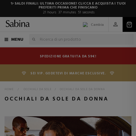
✨ SALDI FINALI: ULTIMA OCCASIONE! CLICCA E ACQUISTA I TUOI
PREFERITI PRIMA CHE FINISCANO
21
hours
37
minutes
50
seconds
Cambia
MENU
SPEDIZIONE GRATUITA DA 59€!
SEI VIP. GODETEVI DI MARCHE ESCLUSIVE.
HOME
>
OCCHIALI DA SOLE
>
OCCHIALI DA SOLE DA DONNA
OCCHIALI DA SOLE DA DONNA