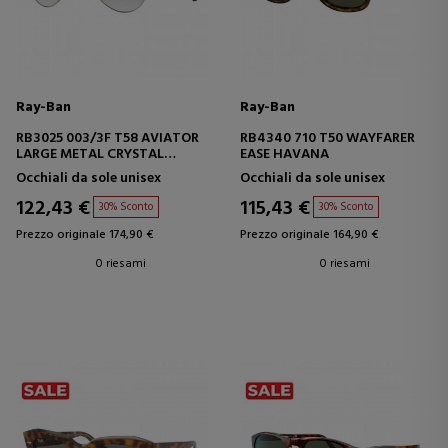
Ray-Ban
Ray-Ban
RB3025 003/3F T58 AVIATOR
RB4340 710 T50 WAYFARER
LARGE METAL CRYSTAL
EASE HAVANA
GRADIENT LIGHT
Occhiali da sole unisex
Occhiali da sole unisex
122,43 €
115,43 €
30% Sconto
30% Sconto
Prezzo originale 174,90 €
Prezzo originale 164,90 €
0 riesami
0 riesami