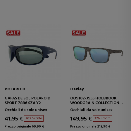
POLAROID
Oakley
GAFAS DE SOL POLAROID
OO9102-J955 HOLBROOK
SPORT 7886 SZA Y2
WOODGRAIN COLLECTION
PRIZM DEEP WATER
Occhiali da sole unisex
Occhiali da sole unisex
POLARIZED
41,95 €
149,95 €
40% Sconto
30% Sconto
Prezzo originale 69,90 €
Prezzo originale 213,90 €