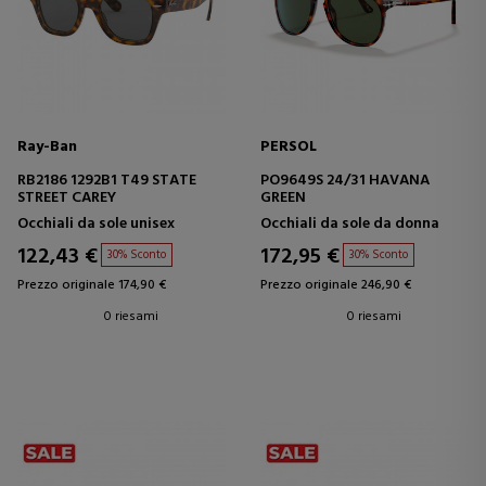
Ray-Ban
PERSOL
RB2186 1292B1 T49 STATE
PO9649S 24/31 HAVANA
STREET CAREY
GREEN
Occhiali da sole unisex
Occhiali da sole da donna
122,43 €
172,95 €
30% Sconto
30% Sconto
Prezzo originale 174,90 €
Prezzo originale 246,90 €
0 riesami
0 riesami