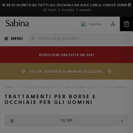
🌞 8€ DI SCONTO SU TUTTI GLI OCCHIALI DA SOLE CON IL CODICE SUN8 😎
20
hours
2
minutes
4
seconds
Cambia
MENU
SPEDIZIONE GRATUITA DA 59€!
SEI VIP. GODETEVI DI MARCHE ESCLUSIVE.
HOME
>
PRODOTTI PER UOMINI
>
TRATTAMENTI UOMO
>
TRATTAMENTI PER UOMINI
TRATTAMENTI PER BORSE E
OCCHIAIE PER GLI UOMINI
FILTER