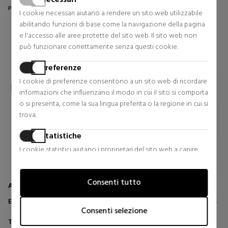
Prezzo originale 54,13 €
Prezzo originale 66,50 €
I cookie necessari aiutano a rendere un sito web utilizzabile
1 riesami
2 riesami
abilitando funzioni di base come la navigazione della pagina
e l'accesso alle aree protette del sito web. Il sito web non
può funzionare correttamente senza questi cookie.
Preferenze
I cookie di preferenze consentono a un sito web di ricordare
informazioni che influenzano il modo in cui il sito si comporta
o si presenta, come la sua lingua preferita o la regione in cui si
trova.
Statistiche
I cookie statistici aiutano i proprietari del sito web a capire
come i visitatori interagiscono con i siti raccogliendo e
trasmettendo informazioni in forma anonima.
Consenti tutto
ANNAYAKE
L'Occitane
Marketing
EYE CONTOUR CREAM MEN
CONTORNO OCCHI PRECIOUS
I cookie per il marketing vengono utilizzati per tracciare i
IMMORTELLE
Consenti selezione
visitatori sui siti web. L'intento è quello di visualizzare annunci
Trattamenti Viso Uomo
Trattamenti Occhi