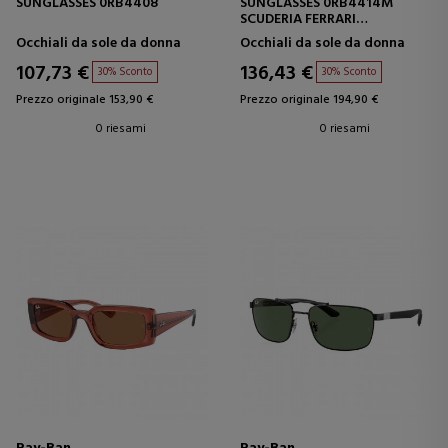
SUNGLASSES 0RB4408
SUNGLASSES 0RB4414M
SCUDERIA FERRARI
COLLECTION
Occhiali da sole da donna
Occhiali da sole da donna
107,73 €
136,43 €
30% Sconto
30% Sconto
Prezzo originale 153,90 €
Prezzo originale 194,90 €
0 riesami
0 riesami