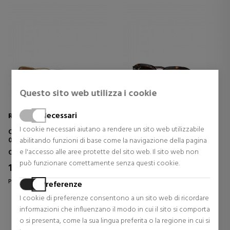
Questo sito web utilizza i cookie
Necessari
Ray-Ban
Ray-Ban
I cookie necessari aiutano a rendere un sito web utilizzabile
OCCHIALI DA SOLE 0RB3706
OCCHIALI DA SOLE ERIK
001/51
abilitando funzioni di base come la navigazione della pagina
e l'accesso alle aree protette del sito web. Il sito web non
Occhiali da sole da donna
Occhiali da sole da donna
può funzionare correttamente senza questi cookie.
122,43 €
157,43 €
30% Sconto
30% Sconto
Prezzo originale 174,90 €
Prezzo originale 224,90 €
Preferenze
0 riesami
0 riesami
I cookie di preferenze consentono a un sito web di ricordare
informazioni che influenzano il modo in cui il sito si comporta
o si presenta, come la sua lingua preferita o la regione in cui si