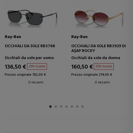
Ray-Ban
Ray-Ban
OCCHIALI DA SOLE RB3768
OCCHIALI DA SOLE RB3929 DI
A$AP ROCKY
Occhiali da sole per uomo
Occhiali da sole da donna
136,50 €
160,50 €
25% Sconto
25% Sconto
Prezzo originale 182,00 €
Prezzo originale 214,00 €
0 riesami
0 riesami
1
2
3
4
5
6
7