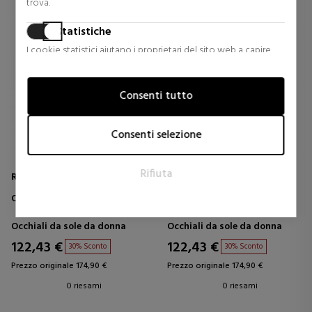
trova.
Statistiche
I cookie statistici aiutano i proprietari del sito web a capire
come i visitatori interagiscono con i siti raccogliendo e
trasmettendo informazioni in forma anonima.
Consenti tutto
Marketing
I cookie per il marketing vengono utilizzati per tracciare i
Consenti selezione
visitatori sui siti web. L'intento è quello di visualizzare annunci
pertinenti e coinvolgenti per il singolo utente e quindi quelli
Rifiuta
di maggior valore per gli editori e gli inserzionisti terzi.
Ray-Ban
Ray-Ban
OCCHIALI DA SOLE ERIK
OCCHIALI DA SOLE 0RB2398
Occhiali da sole da donna
Occhiali da sole da donna
122,43 €
122,43 €
30% Sconto
30% Sconto
Prezzo originale 174,90 €
Prezzo originale 174,90 €
0 riesami
0 riesami