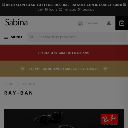
🌞 8€ DI SCONTO SU TUTTI GLI OCCHIALI DA SOLE CON IL CODICE SUN8 😎
1
day
16
hours
22
minutes
53
seconds
Cambia
MENU
SPEDIZIONE GRATUITA DA 59€!
SEI VIP. GODETEVI DI MARCHE ESCLUSIVE.
HOME
>
RAY-BAN
RAY-BAN