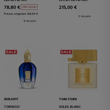
Eau de Parfum
Extrait De Parfum
78,80 €
215,00 €
38% Sconto
Prezzo originale 128,00 €
0 riesami
8 riesami
XERJOFF
TOM FORD
TORINO21
SOLEIL BLANC