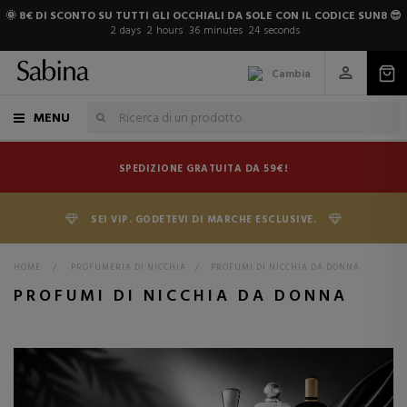
🌞 8€ DI SCONTO SU TUTTI GLI OCCHIALI DA SOLE CON IL CODICE SUN8 😎
2
days
2
hours
36
minutes
22
seconds
Cambia
MENU
SPEDIZIONE GRATUITA DA 59€!
SEI VIP. GODETEVI DI MARCHE ESCLUSIVE.
HOME
>
PROFUMERIA DI NICCHIA
>
PROFUMI DI NICCHIA DA DONNA
PROFUMI DI NICCHIA DA DONNA