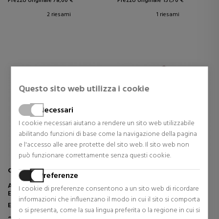
Prezzo originale 78,00 €
Prezzo originale 151,70 €
2 riesami
1 riesami
Questo sito web utilizza i cookie
Necessari
I cookie necessari aiutano a rendere un sito web utilizzabile
abilitando funzioni di base come la navigazione della pagina
e l'accesso alle aree protette del sito web. Il sito web non
può funzionare correttamente senza questi cookie.
CREED
PARFUMS DE MARLY
Preferenze
AVENTUS FOR HER
DELINA LA ROSÉE
I cookie di preferenze consentono a un sito web di ricordare
EAU DE PARFUM
informazioni che influenzano il modo in cui il sito si comporta
Eau de Parfum
Eau de Parfum
o si presenta, come la sua lingua preferita o la regione in cui si