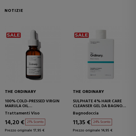
NOTIZIE
THE ORDINARY
THE ORDINARY
100% COLD-PRESSED VIRGIN
SULPHATE 4% HAIR CARE
MARULA OIL
CLEANSER GEL DA BAGNO
OLIO DI MARULA
PER CAPELLI E CORPO
Trattamenti Viso
Bagnodoccia
14,20 €
11,35 €
21% Sconto
24% Sconto
Prezzo originale 17,95 €
Prezzo originale 14,95 €