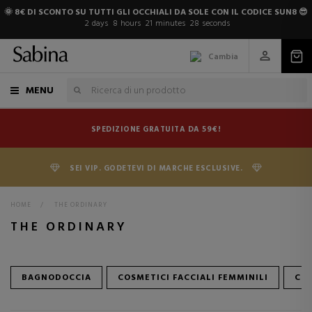
🌞 8€ DI SCONTO SU TUTTI GLI OCCHIALI DA SOLE CON IL CODICE SUN8 😎
2
days
8
hours
21
minutes
28
seconds
Cambia
MENU
SPEDIZIONE GRATUITA DA 59€!
SEI VIP. GODETEVI DI MARCHE ESCLUSIVE.
HOME
>
THE ORDINARY
THE ORDINARY
BAGNODOCCIA
COSMETICI FACCIALI FEMMINILI
COS