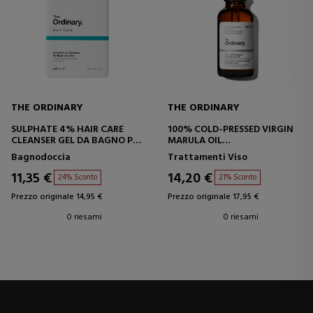
THE ORDINARY
THE ORDINARY
SULPHATE 4% HAIR CARE
100% COLD-PRESSED VIRGIN
CLEANSER GEL DA BAGNO PER
MARULA OIL
CAPELLI E CORPO
OLIO DI MARULA
Bagnodoccia
Trattamenti Viso
11,35 €
14,20 €
24% Sconto
21% Sconto
Prezzo originale 14,95 €
Prezzo originale 17,95 €
0 riesami
0 riesami