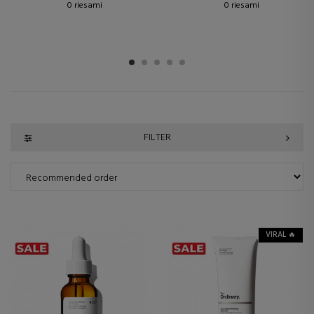
0 riesami
0 riesami
1
2
3
4
5
FILTER
VIRAL 🔥