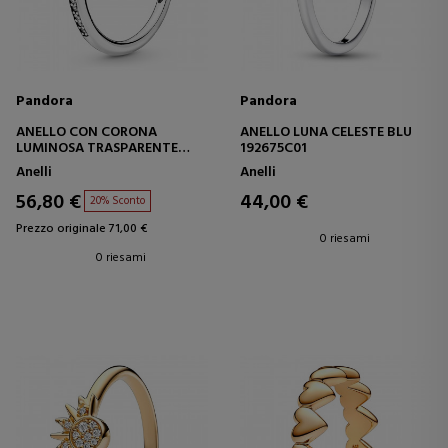
Pandora
Pandora
ANELLO CON CORONA
ANELLO LUNA CELESTE BLU
LUMINOSA TRASPARENTE
192675C01
198289CZ
Anelli
Anelli
56,80 €
44,00 €
20% Sconto
Prezzo originale 71,00 €
0 riesami
0 riesami