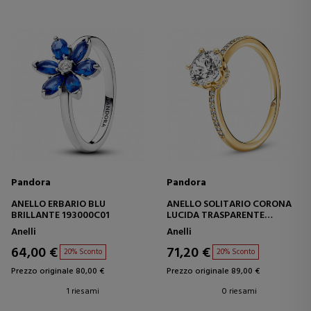
Pandora
Pandora
ANELLO ERBARIO BLU
ANELLO SOLITARIO CORONA
BRILLANTE 193000C01
LUCIDA TRASPARENTE
168289C01
Anelli
Anelli
64,00 €
71,20 €
20% Sconto
20% Sconto
Prezzo originale 80,00 €
Prezzo originale 89,00 €
1 riesami
0 riesami