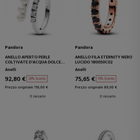
Pandora
Pandora
ANELLO APERTO PERLE
ANELLO FILA ETERNITY NERO
COLTIVATE D'ACQUA DOLCE E
LUCIDO 180050C02
PAVÉ 193145C01
Anelli
Anelli
92,80 €
75,65 €
20% Sconto
15% Sconto
Prezzo originale 116,00 €
Prezzo originale 89,00 €
0 riesami
0 riesami