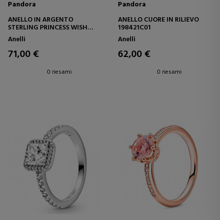
Pandora
Pandora
ANELLO IN ARGENTO
ANELLO CUORE IN RILIEVO
STERLING PRINCESS WISH
198421C01
197736CZ
Anelli
Anelli
71,00 €
62,00 €
0 riesami
0 riesami