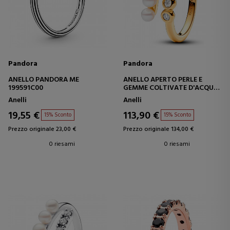
Pandora
Pandora
ANELLO PANDORA ME
ANELLO APERTO PERLE E
199591C00
GEMME COLTIVATE D'ACQUA
DOLCE 163146C01
Anelli
Anelli
19,55 €
113,90 €
15% Sconto
15% Sconto
Prezzo originale 23,00 €
Prezzo originale 134,00 €
0 riesami
0 riesami