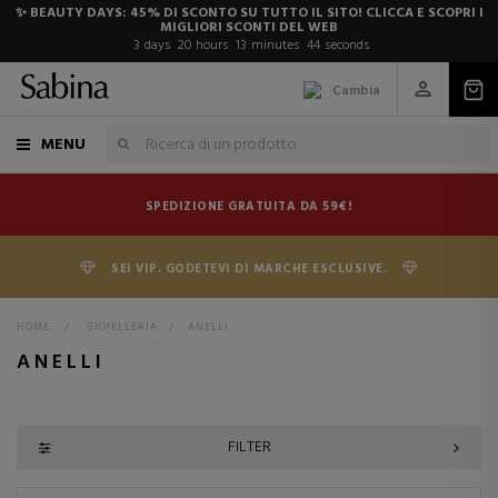
✨ BEAUTY DAYS: 45% DI SCONTO SU TUTTO IL SITO! CLICCA E SCOPRI I
MIGLIORI SCONTI DEL WEB
3
days
20
hours
13
minutes
43
seconds
Cambia
MENU
SPEDIZIONE GRATUITA DA 59€!
SEI VIP. GODETEVI DI MARCHE ESCLUSIVE.
HOME
>
GIOIELLERIA
>
ANELLI
ANELLI
FILTER