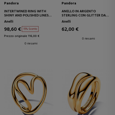
Pandora
Pandora
INTERTWINED RING WITH
ANELLO IN ARGENTO
SHINY AND POLISHED LINES
STERLING CON GLITTER DA
190919CZ
FAVOLA 196242CZ
Anelli
Anelli
98,60 €
62,00 €
15% Sconto
Prezzo originale 116,00 €
0 riesami
0 riesami