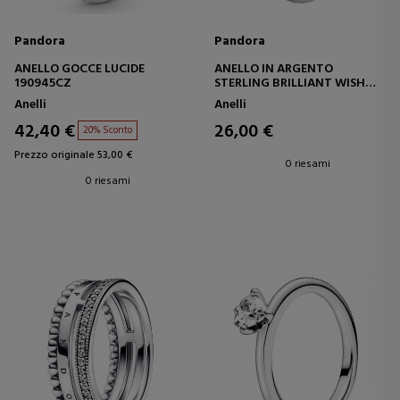
Pandora
Pandora
ANELLO GOCCE LUCIDE
ANELLO IN ARGENTO
190945CZ
STERLING BRILLIANT WISH
19631450
Anelli
Anelli
42,40 €
26,00 €
20% Sconto
Prezzo originale 53,00 €
0 riesami
0 riesami