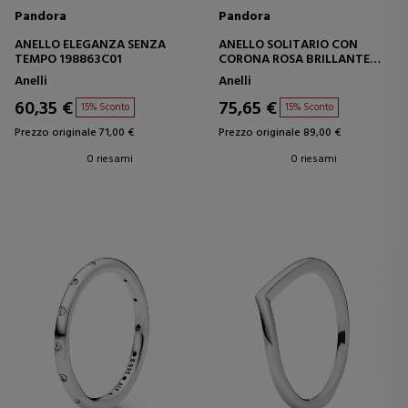
Pandora
Pandora
ANELLO ELEGANZA SENZA
ANELLO SOLITARIO CON
TEMPO 198863C01
CORONA ROSA BRILLANTE
188289C01
Anelli
Anelli
60,35 €
75,65 €
15% Sconto
15% Sconto
Prezzo originale 71,00 €
Prezzo originale 89,00 €
0 riesami
0 riesami