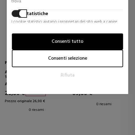
trova.
Statistiche
I cookie statistici aiutano i proprietari del sito web a capire
come i visitatori interagiscono con i siti raccogliendo e
trasmettendo informazioni in forma anonima.
Consenti tutto
Marketing
I cookie per il marketing vengono utilizzati per tracciare i
Consenti selezione
visitatori sui siti web. L'intento è quello di visualizzare annunci
Pandora
Pandora
pertinenti e coinvolgenti per il singolo utente e quindi quelli
ANELLO ONDA LUCIDO
ANELLO CUORE DOPPIA
Rifiuta
di maggior valore per gli editori e gli inserzionisti terzi.
193095C00
FASCIA 163100C01
Anelli
Anelli
20,80 €
89,00 €
20% Sconto
Prezzo originale 26,00 €
0 riesami
0 riesami