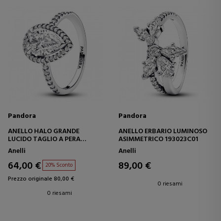
Pandora
Pandora
ANELLO HALO GRANDE
ANELLO ERBARIO LUMINOSO
LUCIDO TAGLIO A PERA
ASIMMETRICO 193023C01
193012C01
Anelli
Anelli
64,00 €
89,00 €
20% Sconto
Prezzo originale 80,00 €
0 riesami
0 riesami