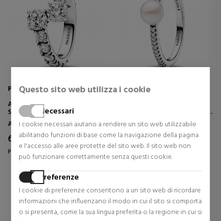
Questo sito web utilizza i cookie
Pandora
Pandora
ANELLO A FASCIA LUCIDA
ANELLO CON PERLE
Necessari
SOVRAPPOSTA 193149C01
COLTIVATE D'ACQUA DOLCE E
PAVÉ 193158C01
Anelli
Anelli
I cookie necessari aiutano a rendere un sito web utilizzabile
abilitando funzioni di base come la navigazione della pagina
68,00 €
71,00 €
15% Sconto
e l'accesso alle aree protette del sito web. Il sito web non
Prezzo originale 80,00 €
può funzionare correttamente senza questi cookie.
0 riesami
0 riesami
Preferenze
I cookie di preferenze consentono a un sito web di ricordare
informazioni che influenzano il modo in cui il sito si comporta
o si presenta, come la sua lingua preferita o la regione in cui si