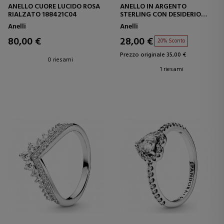
ANELLO CUORE LUCIDO ROSA
ANELLO IN ARGENTO
RIALZATO 188421C04
STERLING CON DESIDERIO
SCINTILLANTE 196316CZ
Anelli
Anelli
80,00 €
28,00 €
20% Sconto
Prezzo originale 35,00 €
0 riesami
1 riesami