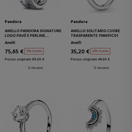
Pandora
Pandora
ANELLO PANDORA SIGNATURE
ANELLO SOLITARIO CUORE
LOGO PAVÉ E PERLINE
TRASPARENTE 198691C01
192312C01
Anelli
Anelli
75,65 €
35,20 €
15% Sconto
20% Sconto
Prezzo originale 89,00 €
Prezzo originale 44,00 €
0 riesami
0 riesami