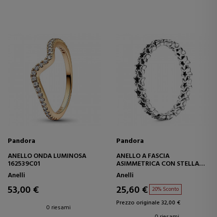
Pandora
Pandora
ANELLO ONDA LUMINOSA
ANELLO A FASCIA
162539C01
ASIMMETRICA CON STELLA
190029C00
Anelli
Anelli
53,00 €
25,60 €
20% Sconto
Prezzo originale 32,00 €
0 riesami
0 riesami