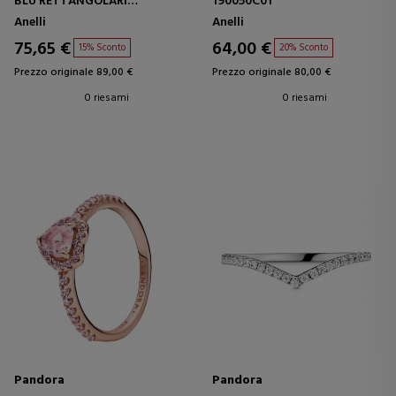
BLU RETTANGOLARI
190050C01
192389C01
Anelli
Anelli
75,65 €
64,00 €
15% Sconto
20% Sconto
Prezzo originale 89,00 €
Prezzo originale 80,00 €
0 riesami
0 riesami
Pandora
Pandora