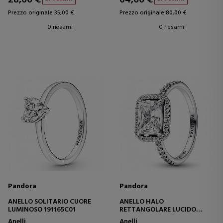
28,00 €
64,00 €
Prezzo originale 35,00 €
Prezzo originale 80,00 €
0 riesami
0 riesami
Pandora
Pandora
ANELLO SOLITARIO CUORE
ANELLO HALO
LUMINOSO 191165C01
RETTANGOLARE LUCIDO
192391C01
Anelli
Anelli