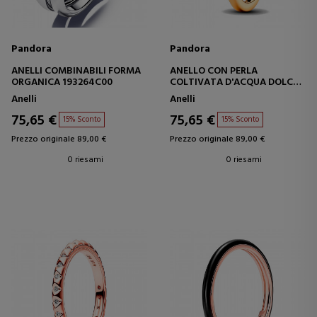
Pandora
Pandora
ANELLI COMBINABILI FORMA
ANELLO CON PERLA
ORGANICA 193264C00
COLTIVATA D'ACQUA DOLCE
163157C01
Anelli
Anelli
75,65 €
75,65 €
15% Sconto
15% Sconto
Prezzo originale 89,00 €
Prezzo originale 89,00 €
0 riesami
0 riesami