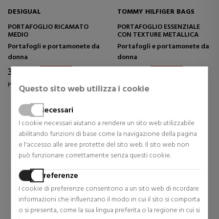
DESIGUAL
TOMMY HILFIGER BAGS
PORTAFOGLIO RICAMATO
PORTAFOGLIO ESSENZIALE
MEDIO
CON TEXTURE METALLICA
Portafogli e portamonete da
Portafogli e portamonete da
donna
donna
31,47 €
38,43 €
37% Sconto
30% Sconto
Prezzo originale 49,95 €
Prezzo originale 54,90 €
Questo sito web utilizza i cookie
0 riesami
0 riesami
Necessari
I cookie necessari aiutano a rendere un sito web utilizzabile
abilitando funzioni di base come la navigazione della pagina
e l'accesso alle aree protette del sito web. Il sito web non
può funzionare correttamente senza questi cookie.
Preferenze
I cookie di preferenze consentono a un sito web di ricordare
informazioni che influenzano il modo in cui il sito si comporta
o si presenta, come la sua lingua preferita o la regione in cui si