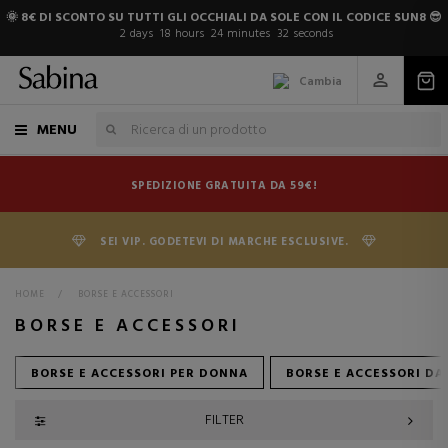
🌞 8€ DI SCONTO SU TUTTI GLI OCCHIALI DA SOLE CON IL CODICE SUN8 😎
2
days
18
hours
24
minutes
31
seconds
Cambia
MENU
SPEDIZIONE GRATUITA DA 59€!
SEI VIP. GODETEVI DI MARCHE ESCLUSIVE.
HOME
>
BORSE E ACCESSORI
BORSE E ACCESSORI
BORSE E ACCESSORI PER DONNA
BORSE E ACCESSORI D
FILTER