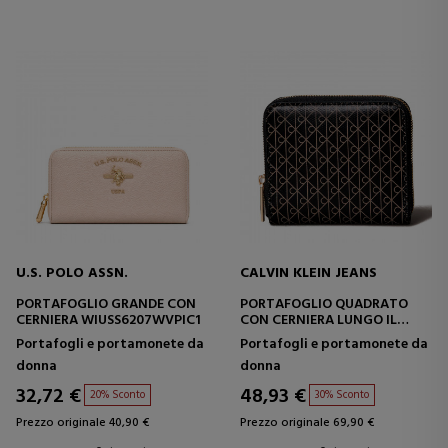
U.S. POLO ASSN.
CALVIN KLEIN JEANS
PORTAFOGLIO GRANDE CON
PORTAFOGLIO QUADRATO
CERNIERA WIUSS6207WVPIC1
CON CERNIERA LUNGO IL
PERIMETRO, PROTEZIONE
Portafogli e portamonete da
Portafogli e portamonete da
RFID E LOGO
donna
donna
32,72 €
48,93 €
20% Sconto
30% Sconto
Prezzo originale 40,90 €
Prezzo originale 69,90 €