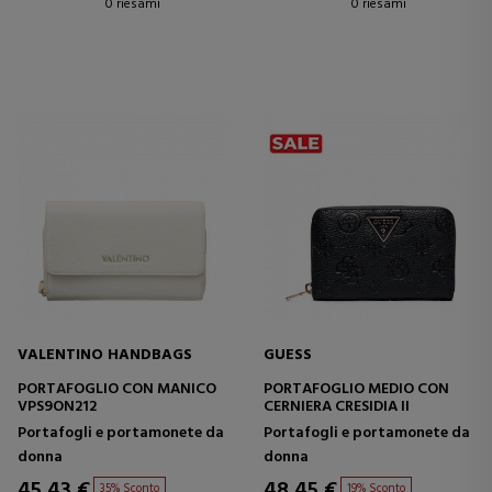
0 riesami
0 riesami
VALENTINO HANDBAGS
GUESS
PORTAFOGLIO CON MANICO
PORTAFOGLIO MEDIO CON
VPS9ON212
CERNIERA CRESIDIA II
Portafogli e portamonete da
Portafogli e portamonete da
donna
donna
45,43 €
48,45 €
35% Sconto
19% Sconto