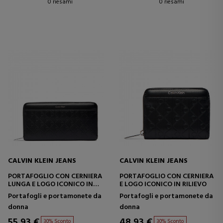
0 riesami
0 riesami
CALVIN KLEIN JEANS
CALVIN KLEIN JEANS
PORTAFOGLIO CON CERNIERA
PORTAFOGLIO CON CERNIERA
LUNGA E LOGO ICONICO IN
E LOGO ICONICO IN RILIEVO
RILIEVO
Portafogli e portamonete da
Portafogli e portamonete da
donna
donna
55,93 €
48,93 €
30% Sconto
30% Sconto