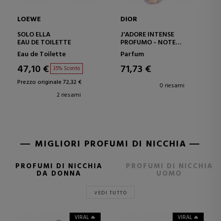
LOEWE
DIOR
SOLO ELLA
J'ADORE INTENSE
EAU DE TOILETTE
PROFUMO - NOTE
FLOREALI E DI MIELE
Eau de Toilette
Parfum
47,10 €
71,73 €
35% Sconto
Prezzo originale 72,32 €
0 riesami
2 riesami
MIGLIORI PROFUMI DI NICCHIA
PROFUMI DI NICCHIA
PROFUMI DI NICCHIA
DA DONNA
UOMO
VEDI TUTTO
VIRAL 🔥
VIRAL 🔥