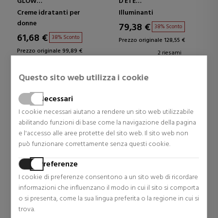
GLOW
D'ETE
TRATTAMENTO
CIPRIA ABBRONZANTE
Creme idratanti per
Illuminanti
IDRATANTE E
donne
PROTETTIVO CON
79,38 €
38% Sconto
TRUCCO
61,68 €
38% Sconto
Prezzo originale 128,55 €
Prezzo originale 99,89 €
2 riesami
4 riesami
Questo sito web utilizza i cookie
Necessari
CURA DEI CAPELLI
I cookie necessari aiutano a rendere un sito web utilizzabile
abilitando funzioni di base come la navigazione della pagina
VEDI TUTTO
e l'accesso alle aree protette del sito web. Il sito web non
può funzionare correttamente senza questi cookie.
Preferenze
I cookie di preferenze consentono a un sito web di ricordare
informazioni che influenzano il modo in cui il sito si comporta
o si presenta, come la sua lingua preferita o la regione in cui si
trova.