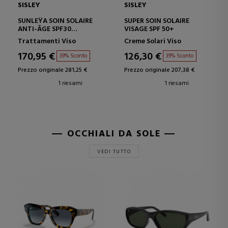
SISLEY
SISLEY
SUNLEŸA SOIN SOLAIRE
SUPER SOIN SOLAIRE
ANTI-ÂGE SPF30
VISAGE SPF 50+
CREMA PROTETTIVA
Trattamenti Viso
Creme Solari Viso
ANTI-ETÀ
170,95 €
126,30 €
39% Sconto
39% Sconto
Prezzo originale 281,25 €
Prezzo originale 207,38 €
1 riesami
1 riesami
OCCHIALI DA SOLE
VEDI TUTTO