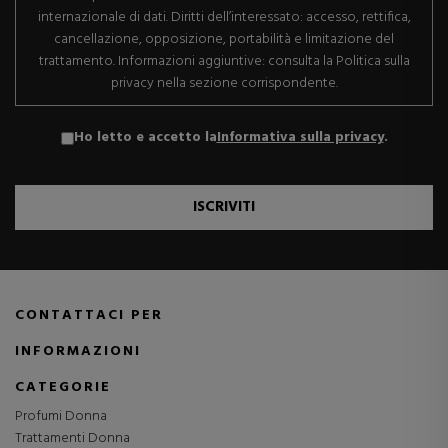
internazionale di dati. Diritti dell’interessato: accesso, rettifica,
cancellazione, opposizione, portabilità e limitazione del
trattamento. Informazioni aggiuntive: consulta la Politica sulla
privacy nella sezione corrispondente.
Ho letto e accetto la
Informativa sulla privacy
.
ISCRIVITI
CONTATTACI PER
INFORMAZIONI
CATEGORIE
Profumi Donna
Trattamenti Donna