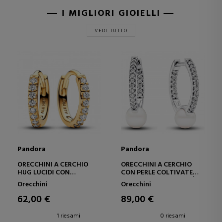
I MIGLIORI GIOIELLI
VEDI TUTTO
Pandora
Pandora
ORECCHINI A CERCHIO
ORECCHINI A CERCHIO
HUG LUCIDI CON
CON PERLE COLTIVATE
RIVESTIMENTO IN ORO
D'ACQUA DOLCE E PAVÉ
Orecchini
Orecchini
14K 263015C01
293171C01
62,00 €
89,00 €
1 riesami
0 riesami