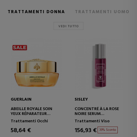
TRATTAMENTI DONNA
TRATTAMENTI UOMO
VEDI TUTTO
GUERLAIN
SISLEY
ABEILLE ROYALE SOIN
CONCENTRÉ À LA ROSE
YEUX RÉPARATEUR
NOIRE SERUM
JEUNESSE
SIERO PER TRATTAMENTO
Trattamenti Occhi
Trattamenti Viso
TRATTAMENTO
INTENSIVO
CONTORNO OCCHI
58,64 €
156,93 €
39% Sconto
RINGIOVANENTE