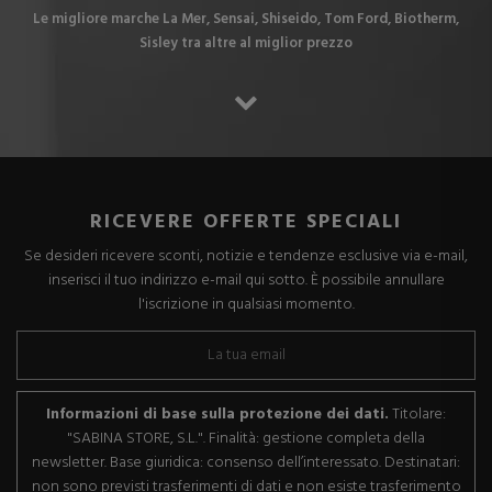
Le migliore marche La Mer, Sensai, Shiseido, Tom Ford, Biotherm,
Sisley tra altre al miglior prezzo
RICEVERE OFFERTE SPECIALI
Se desideri ricevere sconti, notizie e tendenze esclusive via e-mail,
inserisci il tuo indirizzo e-mail qui sotto. È possibile annullare
l'iscrizione in qualsiasi momento.
Informazioni di base sulla protezione dei dati.
Titolare:
"SABINA STORE, S.L.". Finalità: gestione completa della
newsletter. Base giuridica: consenso dell’interessato. Destinatari:
non sono previsti trasferimenti di dati e non esiste trasferimento