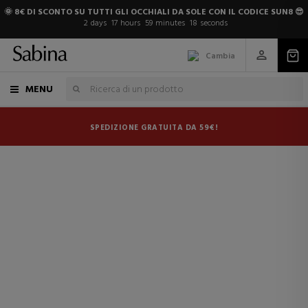
🌞 8€ DI SCONTO SU TUTTI GLI OCCHIALI DA SOLE CON IL CODICE SUN8 😎
2
days
17
hours
59
minutes
18
seconds
Cambia
MENU
SPEDIZIONE GRATUITA DA 59€!