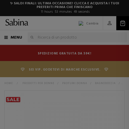
✨ SALDI FINALI: ULTIMA OCCASIONE! CLICCA E ACQUISTA I TUOI
PREFERITI PRIMA CHE FINISCANO
11
hours
53
minutes
48
seconds
Cambia
MENU
SPEDIZIONE GRATUITA DA 59€!
SEI VIP. GODETEVI DI MARCHE ESCLUSIVE.
HOME
>
PRODOTTI PER DONNE
>
PROFUMI DONNA
>
BAGNODOCCIA
>
ALO