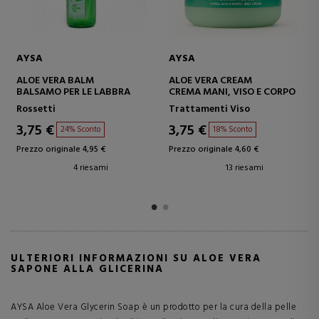
EJOVE
AYSA
A CREAM
JABÓN DE GLICERINA
ALOE VERA GE
I, VISO E CORPO
GEL PURO
ti Viso
Bagnodoccia
Trattamenti 
5,65 €
5,65 €
18% Sconto
5% Sconto
19% S
nale 4,60 €
Prezzo originale 5,95 €
Prezzo originale
13 riesami
8 riesami
15
ULTERIORI INFORMAZIONI SU ALOE VERA
SAPONE ALLA GLICERINA
AYSA Aloe Vera Glycerin Soap è un prodotto per la cura della pelle