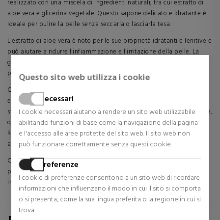
realizzato con una miscela di ingredienti naturali, tra cui estratto di
aloe vera e glicerina vegetale. Questo sapone delicato e idratante è
ideale per pulire la pelle senza seccarla o lasciarla tesa.
L'estratto di aloe vera è noto per le sue proprietà idratanti e lenitive e
può aiutare a ridurre l'infiammazione e l'irritazione della pelle. La
glicerina vegetale è un umettante naturale che aiuta a mantenere la
pelle idratata e morbida, aiutando a prevenire la perdita di umidità.
Questo sito web utilizza i cookie
Questo sapone alla glicerina è adatto a tutti i tipi di pelle e può
Necessari
essere utilizzato su viso e corpo. Si consiglia di inumidire la pelle e
strofinare delicatamente il sapone sulle mani per creare una schiuma,
I cookie necessari aiutano a rendere un sito web utilizzabile
quindi applicare la schiuma sulla pelle con movimenti circolari.
abilitando funzioni di base come la navigazione della pagina
Risciacquare con acqua tiepida e asciugare delicatamente con un
e l'accesso alle aree protette del sito web. Il sito web non
asciugamano.
può funzionare correttamente senza questi cookie.
Con un uso regolare, questo sapone alla glicerina di aloe vera AYSA
Preferenze
può aiutare a mantenere la pelle morbida, idratata e priva di
I cookie di preferenze consentono a un sito web di ricordare
impurità e ridurre l'aspetto della pelle ruvida e secca.
informazioni che influenzano il modo in cui il sito si comporta
o si presenta, come la sua lingua preferita o la regione in cui si
trova.