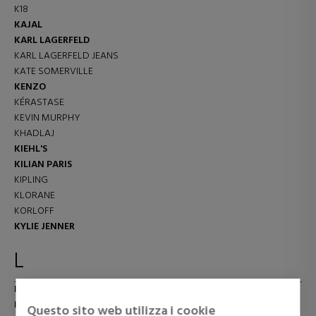
K18
KAJAL
KARL LAGERFELD
KARL LAGERFELD JEANS
KATE SOMERVILLE
KENZO
KÉRASTASE
KEVIN MURPHY
KHADLAJ
KIEHL'S
KILIAN PARIS
KIPLING
KLORANE
KORLOFF
KYLIE JENNER
L
L'OCCITANE
LA COLLINE
Questo sito web utilizza i cookie