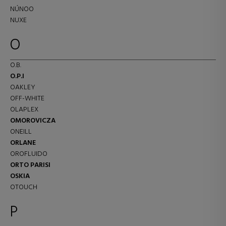
NÚNOO
NUXE
O
O.B.
O.P.I
OAKLEY
OFF-WHITE
OLAPLEX
OMOROVICZA
ONEILL
ORLANE
OROFLUIDO
ORTO PARISI
OSKIA
OTOUCH
P