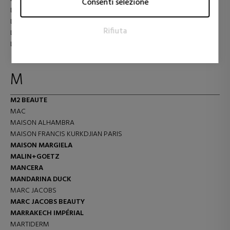
Consenti selezione
visitatori sui siti web. L'intento è quello di visualizzare annunci
LORENZO PAZZAGLIA
pertinenti e coinvolgenti per il singolo utente e quindi quelli
LORENZO VILLORESI
Rifiuta
di maggior valore per gli editori e gli inserzionisti terzi.
LOVE MOSCHINO
LUANVI
M
M2 BEAUTE
MAC
MAISON ALHAMBRA
MAISON FRANCIS KURKDJIAN PARIS
MAISON MARGIELA
MALIN+GOETZ
MANCERA
MANDARINA DUCK
MARC JACOBS
MARC JACOBS BEAUTY
MARRAKECH IMPÉRIAL
MARTIDERM