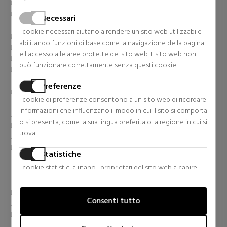
LA MER
LA PRAIRIE
Necessari
LA ROCHE POSAY
I cookie necessari aiutano a rendere un sito web utilizzabile
LACOSTE
abilitando funzioni di base come la navigazione della pagina
LALIQUE
e l'accesso alle aree protette del sito web. Il sito web non
LANCASTER
può funzionare correttamente senza questi cookie.
LANCOME
LANEIGE
Preferenze
LANVIN
I cookie di preferenze consentono a un sito web di ricordare
LANZALOE
informazioni che influenzano il modo in cui il sito si comporta
LATTAFA
o si presenta, come la sua lingua preferita o la regione in cui si
LAURA BIAGIOTTI
trova.
LAURA MERCIER
LIERAC
Statistiche
LIQUIDES IMAGINAIRES
I cookie statistici aiutano i proprietari del sito web a capire
LISTERINE
come i visitatori interagiscono con i siti raccogliendo e
LIU JO
trasmettendo informazioni in forma anonima.
LOEWE
Consenti tutto
LOLA CASADEMUNT
Marketing
LOLITA LEMPICKA
I cookie per il marketing vengono utilizzati per tracciare i
LOREAL PROFESSIONNEL