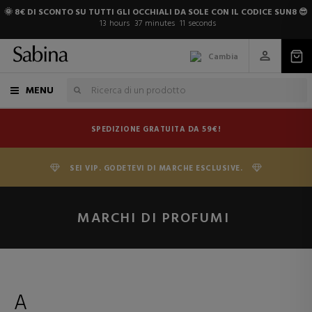
🌞 8€ DI SCONTO SU TUTTI GLI OCCHIALI DA SOLE CON IL CODICE SUN8 😎
13
hours
37
minutes
10
seconds
Cambia
MENU
SPEDIZIONE GRATUITA DA 59€!
SEI VIP. GODETEVI DI MARCHE ESCLUSIVE.
MARCHI DI PROFUMI
A