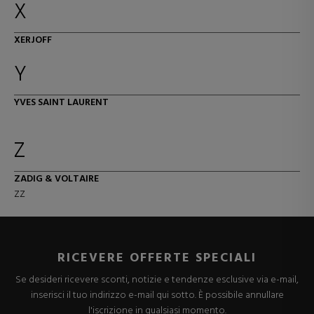
X
XERJOFF
Y
YVES SAINT LAURENT
Z
ZADIG & VOLTAIRE
ZZ
RICEVERE OFFERTE SPECIALI
Se desideri ricevere sconti, notizie e tendenze esclusive via e-mail,
inserisci il tuo indirizzo e-mail qui sotto. È possibile annullare
l'iscrizione in qualsiasi momento.