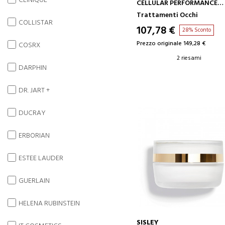
CLINIQUE
CELLULAR PERFORMANCE
KANEBO
Trattamenti Occhi
BALSAMO CONTORNO OCC
COLLISTAR
107,78 €
28% Sconto
Prezzo originale 149,28 €
COSRX
2 riesami
DARPHIN
DR. JART +
DUCRAY
ERBORIAN
ESTEE LAUDER
GUERLAIN
HELENA RUBINSTEIN
SISLEY