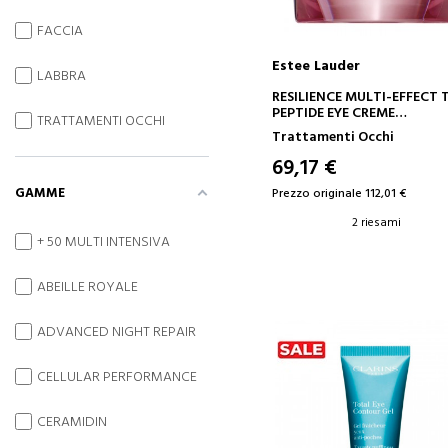
FACCIA
Estee Lauder
LABBRA
AGGIUNGI AL CARRELLO
RESILIENCE MULTI-EFFECT T
PEPTIDE EYE CREME
TRATTAMENTI OCCHI
TRATTAMENTO CONTORN
Trattamenti Occhi
OCCHI
69,17 €
GAMME
Prezzo originale 112,01 €
2 riesami
+ 50 MULTI INTENSIVA
ABEILLE ROYALE
ADVANCED NIGHT REPAIR
CELLULAR PERFORMANCE
CERAMIDIN