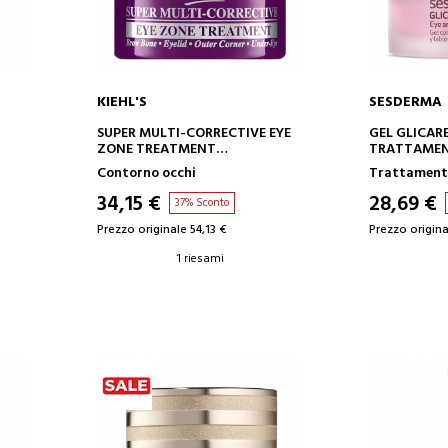
KIEHL'S
SESDERMA
AGGIUNGI AL CARRELLO
AGGIUN
SUPER MULTI-CORRECTIVE EYE
GEL GLICAR
ZONE TREATMENT
TRATTAMEN
TRATTAMENTO CORRETTIVO
OCCHI E LA
Contorno occhi
Trattamenti
DEL CONTORNO OCCHI
34,15 €
28,69 €
37% Sconto
Prezzo originale 54,13 €
Prezzo origina
1 riesami