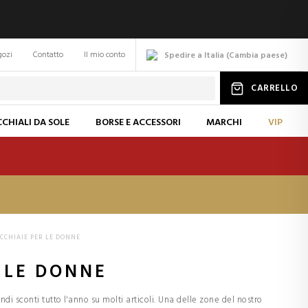
gozi
Contatto
Il mio conto
Spedire a Italia
(
Cambia
paese
)
CARRELLO
CHIALI DA SOLE
BORSE E ACCESSORI
MARCHI
VIP
CCHIAIE PER LE DONNE
 LE DONNE
di sconti tutto l'anno su molti articoli. Una delle zone del nostro