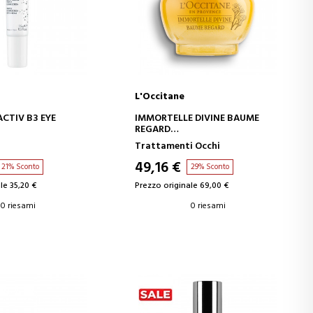
L'Occitane
GI AL CARRELLO
AGGIUNGI AL CARRELLO
CTIV B3 EYE
IMMORTELLE DIVINE BAUME
REGARD
VISTA A TRIPLA
BALSAMO CONTORNO OCCHI
Trattamenti Occhi
E
49,16 €
21% Sconto
29% Sconto
le 35,20 €
Prezzo originale 69,00 €
0 riesami
0 riesami