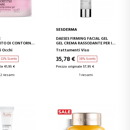
SESDERMA
GI AL CARRELLO
AGGIUNGI AL CARRELLO
E
DAESES FIRMING FACIAL GEL
TO DI CONTORNO
GEL CREMA RASSODANTE PER IL
BBRA
VISO
 Occhi
Trattamenti Viso
35,78 €
32% Sconto
38% Sconto
le 41,95 €
Prezzo originale 57,95 €
2 riesami
1 riesami