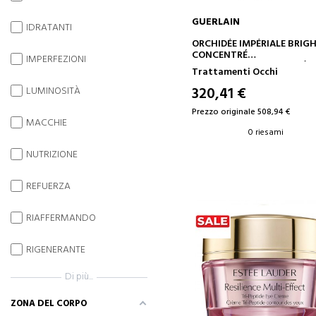
GUERLAIN
IDRATANTI
AGGIUNGI AL CARRELLO
ORCHIDÉE IMPÉRIALE BRIG
CONCENTRÉ
IMPERFEZIONI
CONCENTRATO ANTI-ETÀ -
Trattamenti Occhi
ANTIRUGHE
320,41 €
LUMINOSITÀ
Prezzo originale 508,94 €
MACCHIE
0 riesami
NUTRIZIONE
REFUERZA
RIAFFERMANDO
RIGENERANTE
Di più...
ZONA DEL CORPO