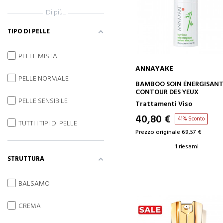
Di più...
TIPO DI PELLE
PELLE MISTA
ANNAYAKE
PELLE NORMALE
AGGIUNGI AL CARRELLO
BAMBOO SOIN ÉNERGISAN
CONTOUR DES YEUX
PELLE SENSIBILE
Trattamenti Viso
40,80 €
41% Sconto
TUTTI I TIPI DI PELLE
Prezzo originale 69,57 €
1 riesami
STRUTTURA
BALSAMO
CREMA