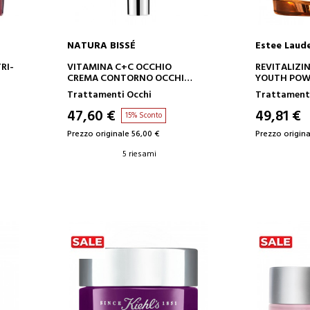
NATURA BISSÉ
Estee Laud
AGGIUNGI AL CARRELLO
AGGIUN
RI-
VITAMINA C+C OCCHIO
REVITALIZI
CREMA CONTORNO OCCHI
YOUTH POW
O
ANTISTRESS AL GINSENG
BALSAMO RI
Trattamenti Occhi
Trattamenti
IL CONTOR
47,60 €
49,81 €
15% Sconto
Prezzo originale 56,00 €
Prezzo origina
5 riesami