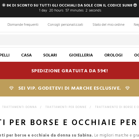
🌞 8€ DI SCONTO SU TUTTI GLI OCCHIALI DA SOLE CON IL CODICE SUN8 😎
1
day
20
hours
57
minutes
1
second
Domande frequenti
Consigli personalizzati
Stato del mio ordine
Ne
PELLI
CASA
SOLARI
GIOIELLERIA
OROLOGI
OC
SPEDIZIONE GRATUITA DA 59€!
SEI VIP. GODETEVI DI MARCHE ESCLUSIVE.
TRATTAMENTI DONNA
>
TRATTAMENTI PER DONNE
>
TRATTAMENTO DI BORSE E O
I PER BORSE E OCCHIAIE PER
ti per borse e occhiaie da donna su Sabina.
Le migliori marche e gran