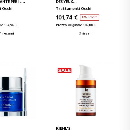
ANTE PER IL
DES YEUX
OCCHI
CONTORNO OCCHI
 Occhi
Trattamenti Occhi
101,74 €
19% Sconto
le 104,96 €
Prezzo originale 126,00 €
1 riesami
3 riesami
KIEHL'S