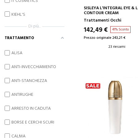
IT COSMETICS
AGGIUNGI AL CARRELLO
SISLEYA L'INTEGRAL EYE & L
CONTOUR CREAM
KIEHL'S
Trattamenti Occhi
Di più...
142,49 €
41% Sconto
TRATTAMENTO
Prezzo originale 243,21 €
23 riesami
ALISA
ANTI-INVECCHIAMENTO
ANTI-STANCHEZZA
ANTIRUGHE
ARRESTO IN CADUTA
BORSE E CERCHI SCURI
CALMA