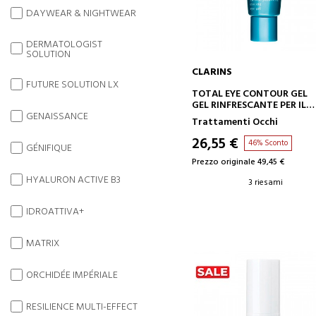
DAYWEAR & NIGHTWEAR
DERMATOLOGIST
SOLUTION
CLARINS
FUTURE SOLUTION LX
AGGIUNGI AL CARRELLO
TOTAL EYE CONTOUR GEL
GEL RINFRESCANTE PER IL
CONTORNO OCCHI
GENAISSANCE
Trattamenti Occhi
26,55 €
46% Sconto
GÉNIFIQUE
Prezzo originale 49,45 €
HYALURON ACTIVE B3
3 riesami
IDROATTIVA+
MATRIX
ORCHIDÉE IMPÉRIALE
RESILIENCE MULTI-EFFECT