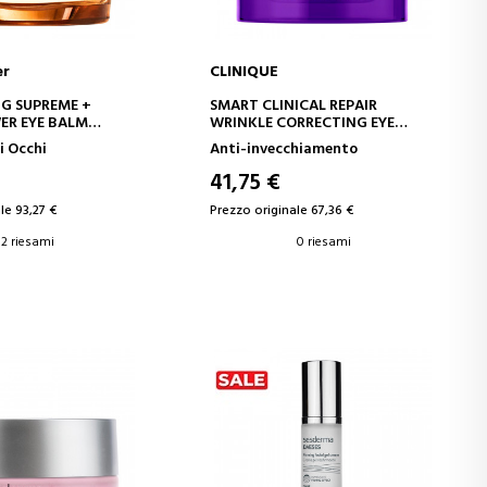
er
CLINIQUE
GI AL CARRELLO
AGGIUNGI AL CARRELLO
NG SUPREME +
SMART CLINICAL REPAIR
ER EYE BALM
WRINKLE CORRECTING EYE
VITALIZZANTE PER
CREAM
 Occhi
Anti-invecchiamento
NO OCCHI
CREMA RIPARATRICE PER IL
CONTORNO OCCHI
41,75 €
le 93,27 €
Prezzo originale 67,36 €
2 riesami
0 riesami