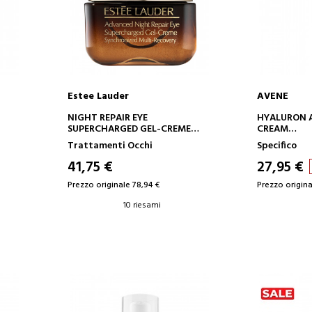
Estee Lauder
AVENE
AGGIUNGI AL CARRELLO
AGGIUN
T
NIGHT REPAIR EYE
HYALURON A
SUPERCHARGED GEL-CREME
CREAM
CONTORNO OCCHI AVANZATO
CURA DELLA 
Trattamenti Occhi
Specifico
CORREZION
41,75 €
27,95 €
Prezzo originale 78,94 €
Prezzo origina
10 riesami