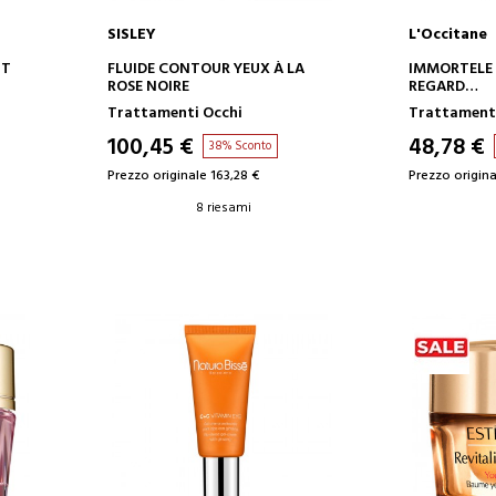
SISLEY
L'Occitane
AGGIUNGI AL CARRELLO
AGGIUN
HT
FLUIDE CONTOUR YEUX À LA
IMMORTELE 
ROSE NOIRE
REGARD
SIERO CON
Trattamenti Occhi
Trattamenti
100,45 €
48,78 €
38% Sconto
Prezzo originale 163,28 €
Prezzo origina
8 riesami