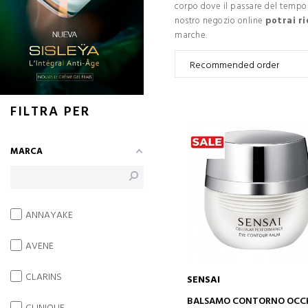
corpo dove il passare del tempo s
nostro negozio online
potrai ri
marche.
FILTRA PER
MARCA
ANNAYAKE
AVENE
CLARINS
SENSAI
AGGIUNGI AL CARRELLO
BALSAMO CONTORNO OCC