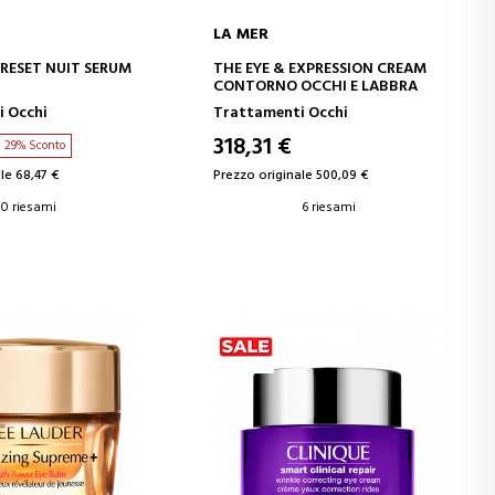
LA MER
GI AL CARRELLO
AGGIUNGI AL CARRELLO
RESET NUIT SERUM
THE EYE & EXPRESSION CREAM
CONTORNO OCCHI E LABBRA
TORNO OCCHI
 Occhi
Trattamenti Occhi
318,31 €
29% Sconto
le 68,47 €
Prezzo originale 500,09 €
0 riesami
6 riesami