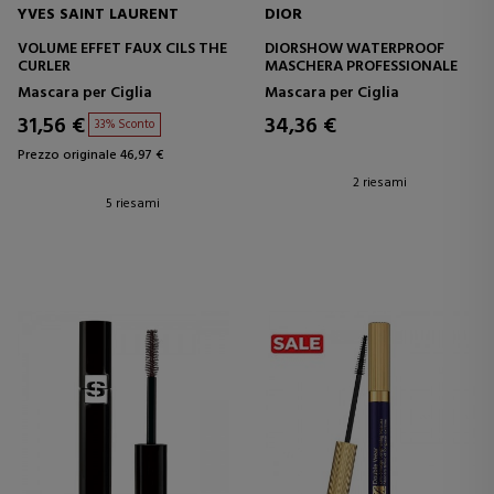
YVES SAINT LAURENT
DIOR
VOLUME EFFET FAUX CILS THE
DIORSHOW WATERPROOF
CURLER
MASCHERA PROFESSIONALE
Mascara per Ciglia
Mascara per Ciglia
31,56 €
34,36 €
33% Sconto
Prezzo originale 46,97 €
2 riesami
5 riesami