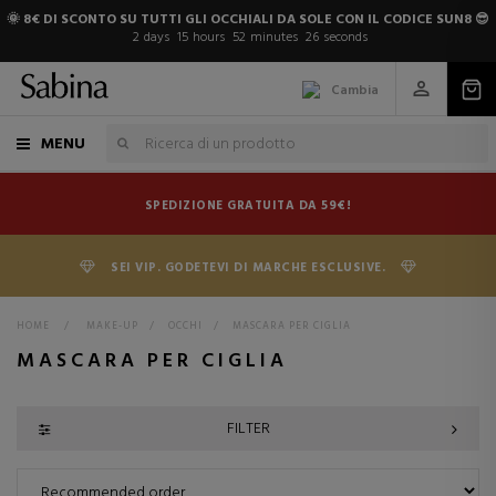
🌞 8€ DI SCONTO SU TUTTI GLI OCCHIALI DA SOLE CON IL CODICE SUN8 😎
2
days
15
hours
52
minutes
25
seconds
Cambia
MENU
SPEDIZIONE GRATUITA DA 59€!
SEI VIP. GODETEVI DI MARCHE ESCLUSIVE.
HOME
>
MAKE-UP
>
OCCHI
>
MASCARA PER CIGLIA
MASCARA PER CIGLIA
FILTER