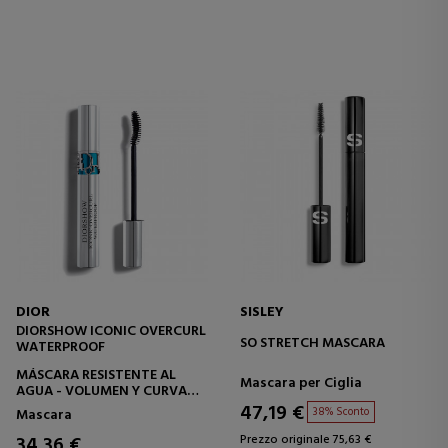
DIOR
SISLEY
DIORSHOW ICONIC OVERCURL
SO STRETCH MASCARA
WATERPROOF
MÁSCARA RESISTENTE AL
Mascara per Ciglia
AGUA - VOLUMEN Y CURVA
ESPECTACULARES 24H* -
47,19 €
38% Sconto
Mascara
TRATAMIENTO DE PESTAÑAS
EFECTO FORTALECEDOR
34,36 €
Prezzo originale 75,63 €