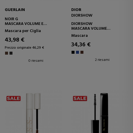
GUERLAIN
DIOR
DIORSHOW
NOIR G
MASCARA VOLUME E
DIORSHOW
CURVATURA INTENSA 24 ORE
MASCARA VOLUME
Mascara per Ciglia
PERSONALIZZATO 24 ORE -
Mascara
CIGLIA BY EYELH DEFINITION -
43,98 €
90% INGREDIENTI DI ORIGINE
34,36 €
NATURALE
Prezzo originale 46,29 €
2 riesami
0 riesami