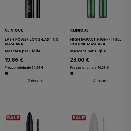
CLINIQUE
CLINIQUE
LASH POWER LONG-LASTING
HIGH IMPACT HIGH-FI FULL
MASCARA
VOLUME MASCARA
Mascara per Ciglia
Mascara per Ciglia
19,86 €
23,00 €
Prezzo originale 34,84 €
Prezzo originale 40,35 €
0 riesami
0 riesami