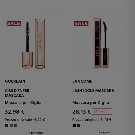
GUERLAIN
LANCOME
CILS D'ENFER
LASH IDÔLE MASCARA
MASCARA
Mascara per Ciglia
Mascara per Ciglia
32,98 €
28,13 €
32% Sconto
Prezzo originale 46,29 €
Prezzo originale 41,45 €
1 riesami
1 riesami