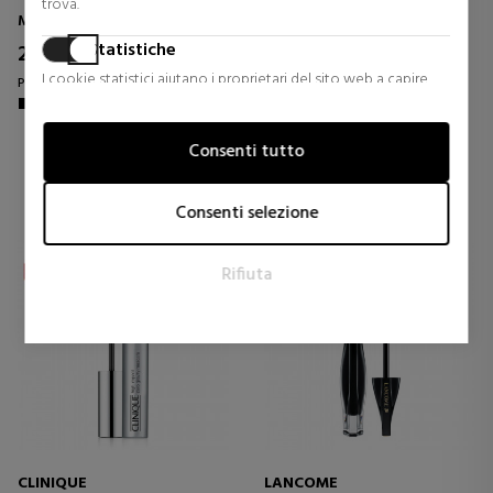
trova.
MASCARA
Mascara per Ciglia
Mascara per Ciglia
Statistiche
25,32 €
32,94 €
39% Sconto
30% Sconto
I cookie statistici aiutano i proprietari del sito web a capire
Prezzo originale 41,45 €
Prezzo originale 46,97 €
come i visitatori interagiscono con i siti raccogliendo e
trasmettendo informazioni in forma anonima.
1 riesami
1 riesami
Consenti tutto
Marketing
I cookie per il marketing vengono utilizzati per tracciare i
Consenti selezione
visitatori sui siti web. L'intento è quello di visualizzare annunci
pertinenti e coinvolgenti per il singolo utente e quindi quelli
Rifiuta
di maggior valore per gli editori e gli inserzionisti terzi.
CLINIQUE
LANCOME