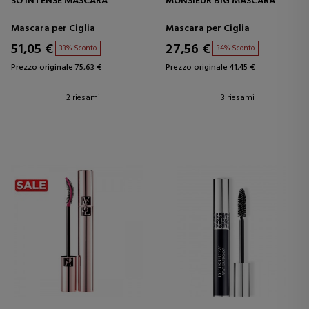
SO INTENSE MASCARA
MONSIEUR BIG MASCARA
Mascara per Ciglia
Mascara per Ciglia
51,05 €
27,56 €
33% Sconto
34% Sconto
Prezzo originale 75,63 €
Prezzo originale 41,45 €
2 riesami
3 riesami