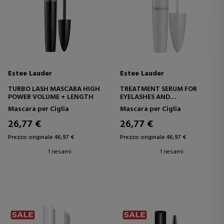
Estee Lauder
Estee Lauder
TURBO LASH MASCARA HIGH
TREATMENT SERUM FOR
POWER VOLUME + LENGTH
EYELASHES AND
EYEBROWSTURBO LASH
Mascara per Ciglia
Mascara per Ciglia
NIGHT REVITALIZING LASH +
BROW
26,77 €
26,77 €
Prezzo originale 46,97 €
Prezzo originale 46,97 €
1 riesami
1 riesami