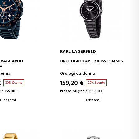
KARL LAGERFELD
GI AL CARRELLO
AGGIUNGI AL CARRELLO
TRAGUARDO
OROLOGIO KAISER R0553104506
4
donna
Orologi da donna
€
159,20 €
20% Sconto
20% Sconto
le 355,00 €
Prezzo originale 199,00 €
0 riesami
0 riesami