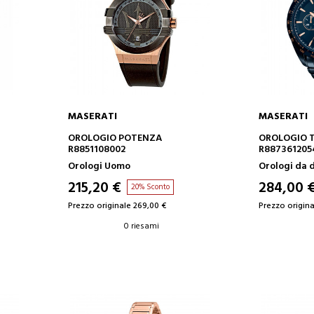
MASERATI
MASERATI
AGGIUNGI AL CARRELLO
AGGIUN
OROLOGIO POTENZA
OROLOGIO 
R8851108002
R887361205
Orologi Uomo
Orologi da 
215,20 €
284,00 
20% Sconto
Prezzo originale 269,00 €
Prezzo origina
0 riesami