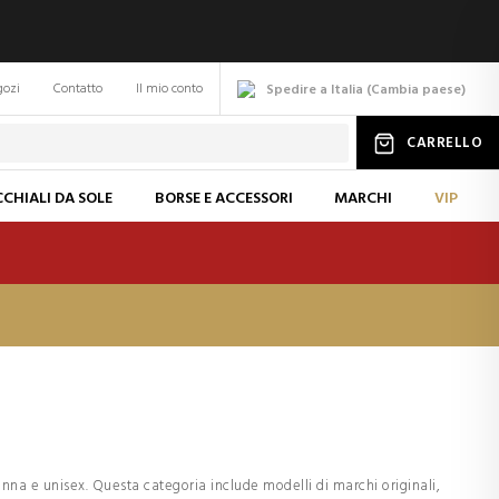
gozi
Contatto
Il mio conto
Spedire a Italia
(
Cambia
paese
)
CARRELLO
CHIALI DA SOLE
BORSE E ACCESSORI
MARCHI
VIP
onna e unisex. Questa categoria include modelli di marchi originali,