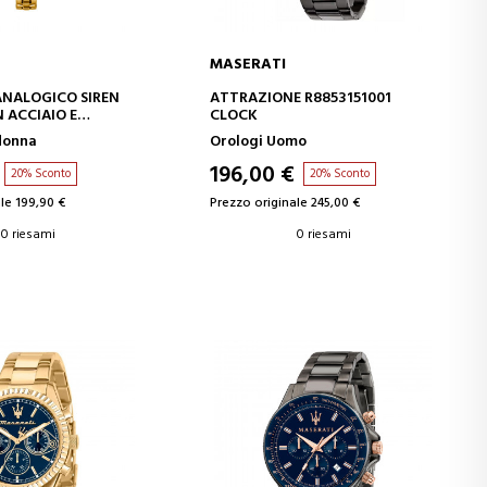
MASERATI
GI AL CARRELLO
AGGIUNGI AL CARRELLO
NALOGICO SIREN
ATTRAZIONE R8853151001
 ACCIAIO E
CLOCK
donna
Orologi Uomo
196,00 €
20% Sconto
20% Sconto
le 199,90 €
Prezzo originale 245,00 €
0 riesami
0 riesami