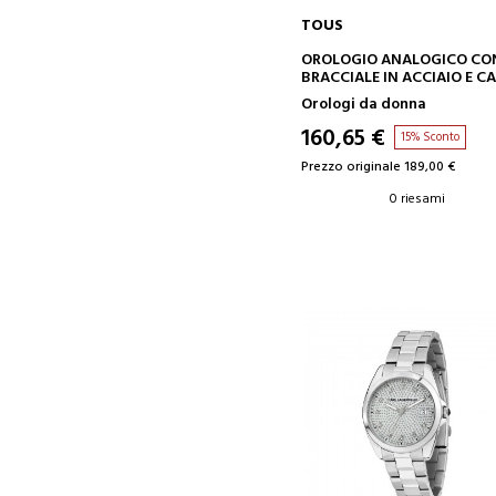
TOUS
AGGIUNGI AL CARRELLO
OROLOGIO ANALOGICO CO
BRACCIALE IN ACCIAIO E C
IN ALLUMINIO COLOR ORO 
Orologi da donna
TOUS S-MESH MIRROR
160,65 €
15% Sconto
Prezzo originale 189,00 €
0 riesami