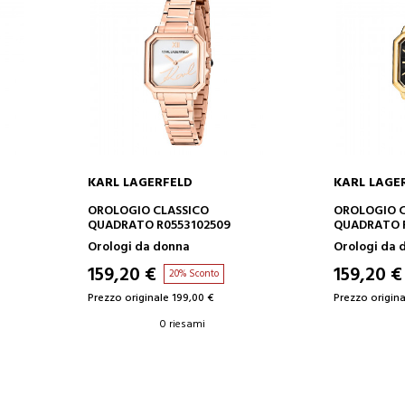
KARL LAGERFELD
KARL LAGE
AGGIUNGI AL CARRELLO
AGGIUN
OROLOGIO CLASSICO
OROLOGIO C
QUADRATO R0553102509
QUADRATO R
Orologi da donna
Orologi da 
159,20 €
159,20 €
20% Sconto
Prezzo originale 199,00 €
Prezzo origina
0 riesami