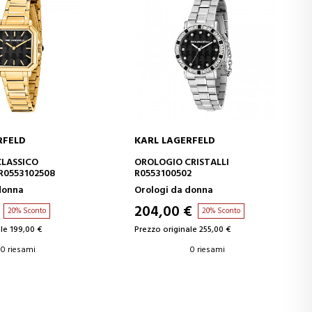
RFELD
KARL LAGERFELD
GI AL CARRELLO
AGGIUNGI AL CARRELLO
LASSICO
OROLOGIO CRISTALLI
0553102508
R0553100502
donna
Orologi da donna
204,00 €
20% Sconto
20% Sconto
le 199,00 €
Prezzo originale 255,00 €
0 riesami
0 riesami