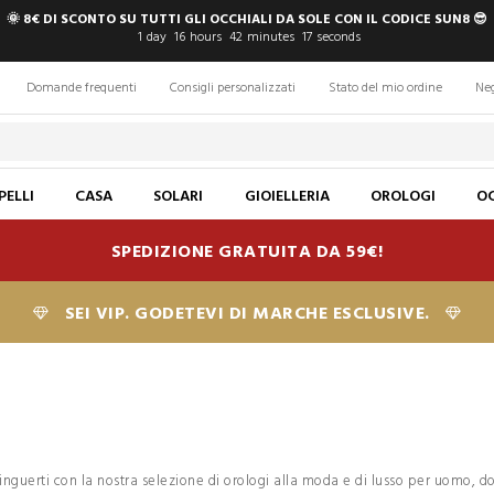
🌞 8€ DI SCONTO SU TUTTI GLI OCCHIALI DA SOLE CON IL CODICE SUN8 😎
1
day
16
hours
42
minutes
16
seconds
Domande frequenti
Consigli personalizzati
Stato del mio ordine
Ne
PELLI
CASA
SOLARI
GIOIELLERIA
OROLOGI
OC
SPEDIZIONE GRATUITA DA 59€!
SEI VIP. GODETEVI DI MARCHE ESCLUSIVE.
tinguerti con la nostra selezione di orologi alla moda e di lusso per uomo, d