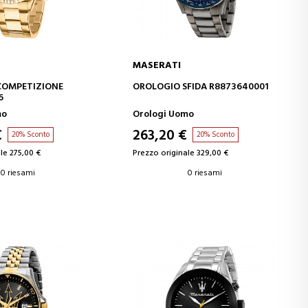
MASERATI
GI AL CARRELLO
AGGIUNGI AL CARRELLO
COMPETIZIONE
OROLOGIO SFIDA R8873640001
6
mo
Orologi Uomo
€
263,20 €
20% Sconto
20% Sconto
le 275,00 €
Prezzo originale 329,00 €
0 riesami
0 riesami