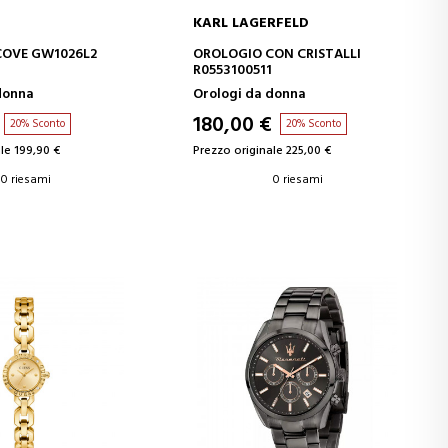
KARL LAGERFELD
GI AL CARRELLO
AGGIUNGI AL CARRELLO
COVE GW1026L2
OROLOGIO CON CRISTALLI
R0553100511
donna
Orologi da donna
180,00 €
20% Sconto
20% Sconto
le 199,90 €
Prezzo originale 225,00 €
0 riesami
0 riesami