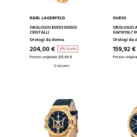
KARL LAGERFELD
GUESS
AGGIUNGI AL CARRELLO
AGGIUN
OROLOGIO R0553100503
OROLOGIO A
CRISTALLI
GW1019L7 IN
CINTURINO
Orologi da donna
Orologi da 
204,00 €
159,92 €
20% Sconto
Prezzo originale 255,00 €
Prezzo origina
0 riesami