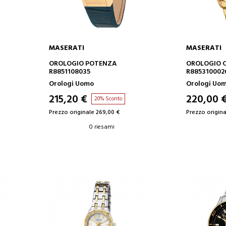
MASERATI
MASERATI
AGGIUNGI AL CARRELLO
AGGIUN
OROLOGIO POTENZA
OROLOGIO 
R8851108035
R885310002
Orologi Uomo
Orologi Uo
215,20 €
220,00 
20% Sconto
Prezzo originale 269,00 €
Prezzo origina
0 riesami