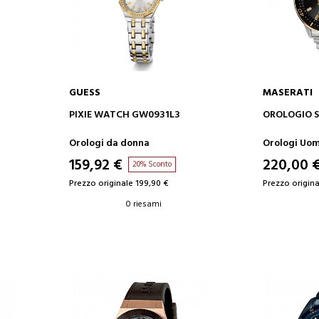
GUESS
MASERATI
AGGIUNGI AL CARRELLO
AGGIUN
PIXIE WATCH GW0931L3
OROLOGIO S
Orologi da donna
Orologi Uo
159,92 €
220,00 
20% Sconto
Prezzo originale 199,90 €
Prezzo origina
0 riesami