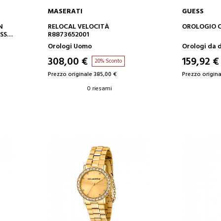
MASERATI
GUESS
AGGIUNGI AL CARRELLO
AGGIUN
N
RELOCAL VELOCITÀ
OROLOGIO 
ASSA
R8873652001
IPG
Orologi Uomo
Orologi da 
308,00 €
159,92 €
20% Sconto
Prezzo originale 385,00 €
Prezzo origina
0 riesami