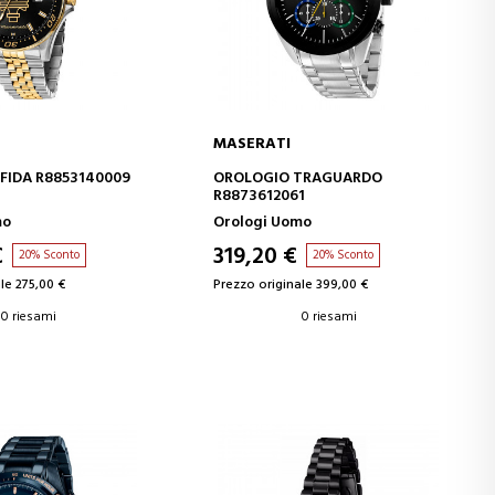
MASERATI
GI AL CARRELLO
AGGIUNGI AL CARRELLO
FIDA R8853140009
OROLOGIO TRAGUARDO
R8873612061
mo
Orologi Uomo
€
319,20 €
20% Sconto
20% Sconto
le 275,00 €
Prezzo originale 399,00 €
0 riesami
0 riesami