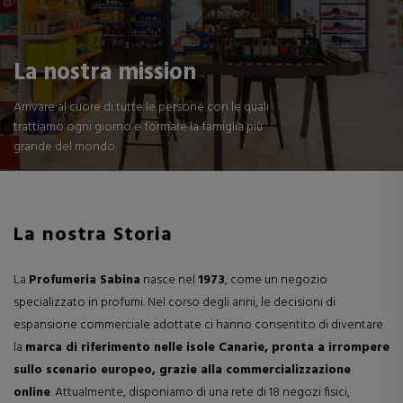
La nostra mission
Arrivare al cuore di tutte le persone con le quali
trattiamo ogni giorno e formare la famiglia più
grande del mondo.
La nostra Storia
La
Profumeria Sabina
nasce nel
1973
, come un negozio
specializzato in profumi. Nel corso degli anni, le decisioni di
espansione commerciale adottate ci hanno consentito di diventare
la
marca di riferimento nelle isole Canarie, pronta a irrompere
sullo scenario europeo, grazie alla commercializzazione
online
. Attualmente, disponiamo di una rete di 18 negozi fisici,