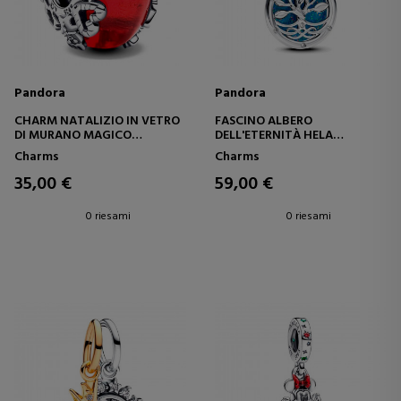
Pandora
Pandora
CHARM NATALIZIO IN VETRO
FASCINO ALBERO
DI MURANO MAGICO
DELL'ETERNITÀ HELA
793597C00
793599C01
Charms
Charms
35,00 €
59,00 €
0 riesami
0 riesami