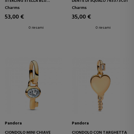
STERLING STELLA BLU
DENTE DI SQUALO 763373C01
794382C01
Charms
Charms
53,00 €
35,00 €
0 riesami
0 riesami
Pandora
Pandora
CIONDOLO MINI CHIAVE
CIONDOLO CON TARGHETTA