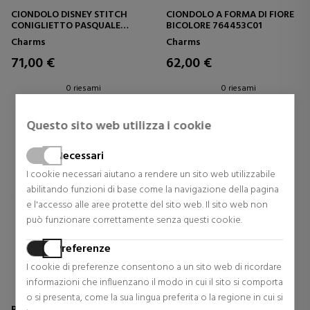
CIONDOLO DISNEY STITCH
CIONDOLO A FORMA DI FIORE
CONIGLIETTO PASQUALE
BICOLORE 764453C01
794498C01
Charms
Charms
71,00 €
62,00 €
0 riesami
0 riesami
Questo sito web utilizza i cookie
Necessari
I cookie necessari aiutano a rendere un sito web utilizzabile
abilitando funzioni di base come la navigazione della pagina
e l'accesso alle aree protette del sito web. Il sito web non
può funzionare correttamente senza questi cookie.
Preferenze
I cookie di preferenze consentono a un sito web di ricordare
informazioni che influenzano il modo in cui il sito si comporta
o si presenta, come la sua lingua preferita o la regione in cui si
Pandora
Pandora