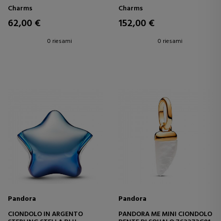
BIANCO RADIANTE
FIORE DI LOTO TIANA DELLA
Charms
Charms
PRINCIPESSA DISNEY
62,00 €
152,00 €
0 riesami
0 riesami
Pandora
Pandora
CIONDOLO IN ARGENTO
PANDORA ME MINI CIONDOLO