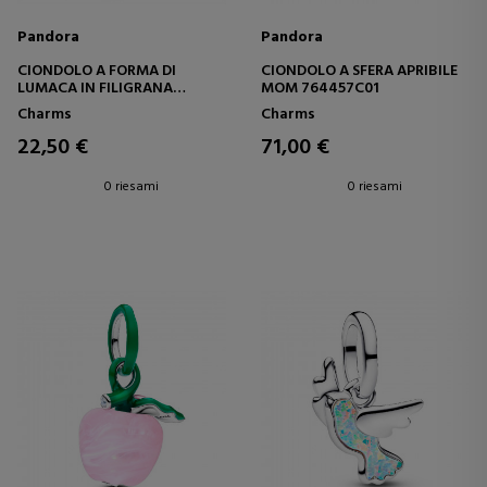
Pandora
Pandora
CIONDOLO A FORMA DI
CIONDOLO A SFERA APRIBILE
LUMACA IN FILIGRANA
MOM 764457C01
794557C01
Charms
Charms
22,50 €
71,00 €
0 riesami
0 riesami