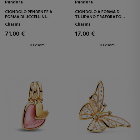
Pandora
Pandora
CIONDOLO PENDENTE A
CIONDOLO A FORMA DI
FORMA DI UCCELLINI
TULIPANO TRAFORATO
INNAMORATI, DIVISIBILE,
794488C00
Charms
Charms
CODICE 794484C01
71,00 €
17,00 €
0 riesami
0 riesami