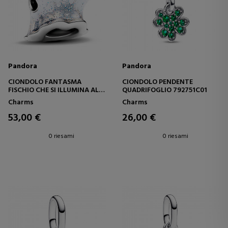
Pandora
Pandora
CIONDOLO FANTASMA
CIONDOLO PENDENTE
FISCHIO CHE SI ILLUMINA AL
QUADRIFOGLIO 792751C01
BUIO 793404C01
Charms
Charms
53,00 €
26,00 €
0 riesami
0 riesami