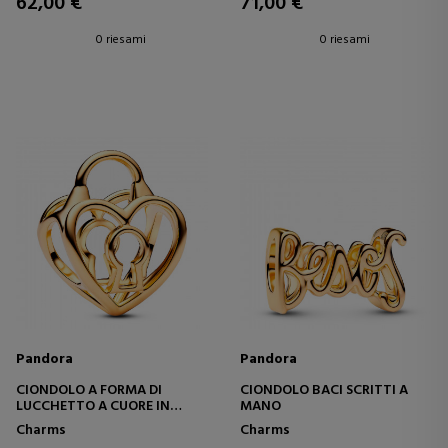
62,00 €
71,00 €
0 riesami
0 riesami
Pandora
Pandora
CIONDOLO A FORMA DI
CIONDOLO BACI SCRITTI A
LUCCHETTO A CUORE IN
MANO
FILIGRANA
Charms
Charms