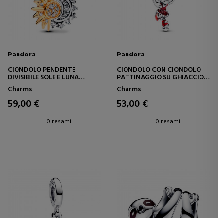
Pandora
Pandora
CIONDOLO PENDENTE
CIONDOLO CON CIONDOLO
DIVISIBILE SOLE E LUNA
PATTINAGGIO SU GHIACCIO
763585C01
MINNIE MOUSE 793530C01
Charms
Charms
59,00 €
53,00 €
0 riesami
0 riesami