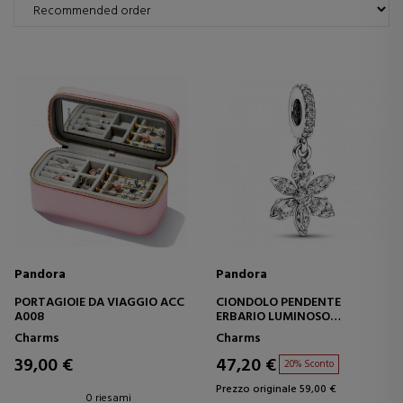
Pandora
Pandora
PORTAGIOIE DA VIAGGIO ACC
CIONDOLO PENDENTE
A008
ERBARIO LUMINOSO
792382C01
Charms
Charms
39,00 €
47,20 €
20% Sconto
Prezzo originale 59,00 €
0 riesami