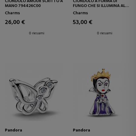
CIONDOLO AMOUR SCRITTO A
CIONDOLO A FORMA DI
MANO 794426C00
FUNGO CHE SI ILLUMINA AL
BUIO 794376C01
Charms
Charms
26,00 €
53,00 €
0 riesami
0 riesami
Pandora
Pandora