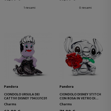
1 riesami
0 riesami
Pandora
Pandora
CIONDOLO URSULA DEI
CIONDOLO DISNEY STITCH
CATTIVI DISNEY 794331C01
CON ROSA IN VETRO DI
MURANO 794378C01
Charms
Charms