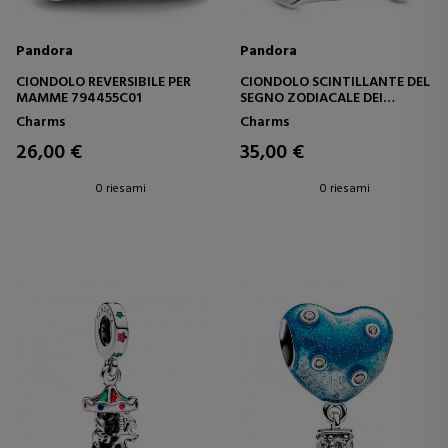
Pandora
Pandora
CIONDOLO REVERSIBILE PER
CIONDOLO SCINTILLANTE DEL
MAMME 794455C01
SEGNO ZODIACALE DEI
GEMELLI 798428C01
Charms
Charms
26,00 €
35,00 €
0 riesami
0 riesami