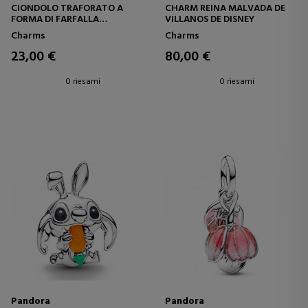
CIONDOLO TRAFORATO A
CHARM REINA MALVADA DE
FORMA DI FARFALLA
VILLANOS DE DISNEY
794369C01
Charms
Charms
23,00 €
80,00 €
0 riesami
0 riesami
Pandora
Pandora