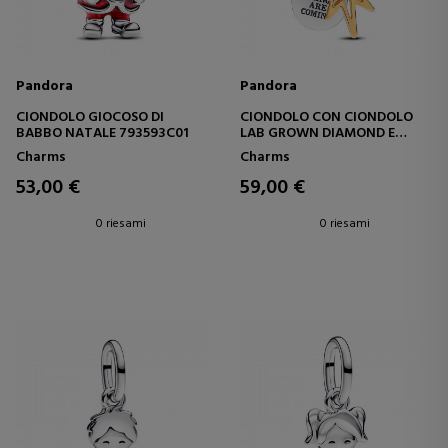
Pandora
Pandora
CIONDOLO GIOCOSO DI
CIONDOLO CON CIONDOLO
BABBO NATALE 793593C01
LAB GROWN DIAMOND E
STELLA POLARE 763588C01
Charms
Charms
53,00 €
59,00 €
0 riesami
0 riesami