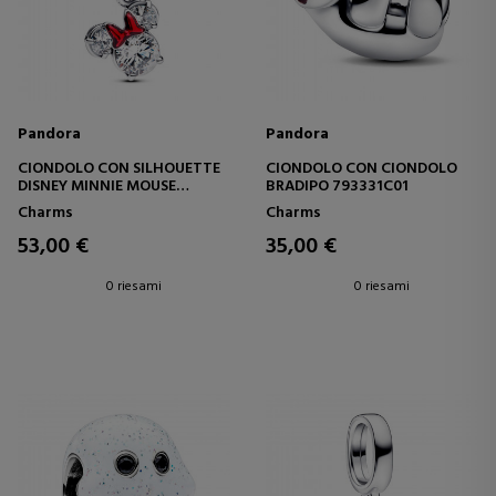
Pandora
Pandora
CIONDOLO CON SILHOUETTE
CIONDOLO CON CIONDOLO
DISNEY MINNIE MOUSE
BRADIPO 793331C01
793533C01
Charms
Charms
53,00 €
35,00 €
0 riesami
0 riesami