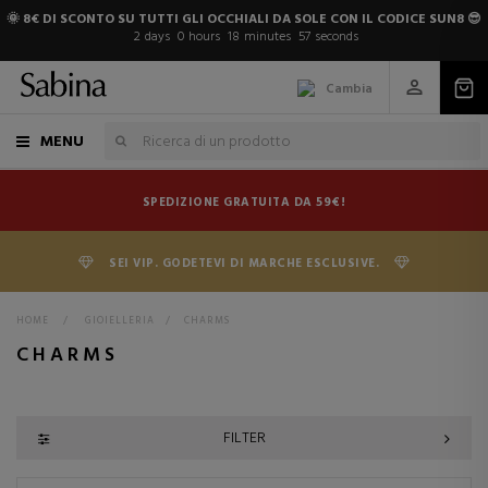
🌞 8€ DI SCONTO SU TUTTI GLI OCCHIALI DA SOLE CON IL CODICE SUN8 😎
2
days
0
hours
18
minutes
56
seconds
Cambia
MENU
SPEDIZIONE GRATUITA DA 59€!
SEI VIP. GODETEVI DI MARCHE ESCLUSIVE.
HOME
>
GIOIELLERIA
>
CHARMS
CHARMS
FILTER