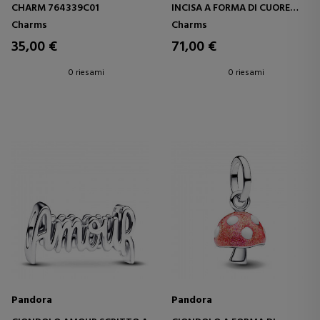
CHARM 764339C01
INCISA A FORMA DI CUORE
CON CHIAVE 364353C01
Charms
Charms
35,00 €
71,00 €
0 riesami
0 riesami
Pandora
Pandora