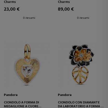
794523000
OPALESCENTE 764349C01
Charms
Charms
23,00 €
89,00 €
0 riesami
0 riesami
Pandora
Pandora
CIONDOLO A FORMA DI
CIONDOLO CON DIAMANTE
MEDAGLIONE A CUORE
DA LABORATORIO A FORMA DI