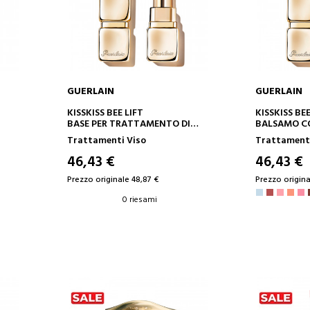
GUERLAIN
GUERLAIN
AGGIUNGI AL CARRELLO
AGGIUN
KISSKISS BEE LIFT
KISSKISS B
BASE PER TRATTAMENTO DI
BALSAMO C
SUBLIMAZIONE
ARRICCHITO
Trattamenti Viso
Trattamenti
INGREDIENT
46,43 €
46,43 €
Prezzo originale 48,87 €
Prezzo origina
0 riesami