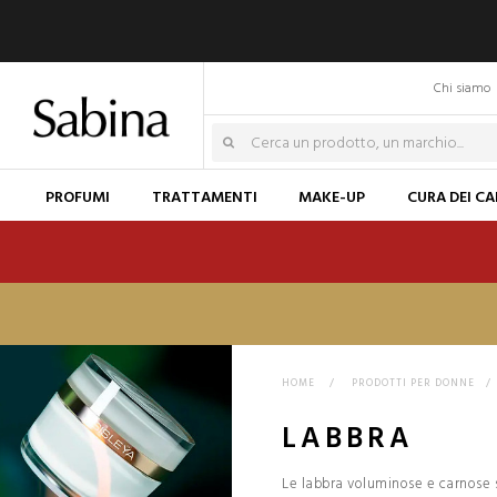
Chi siamo
PROFUMI
TRATTAMENTI
MAKE-UP
CURA DEI CA
HOME
>
PRODOTTI PER DONNE
>
LABBRA
Le labbra voluminose e carnose s