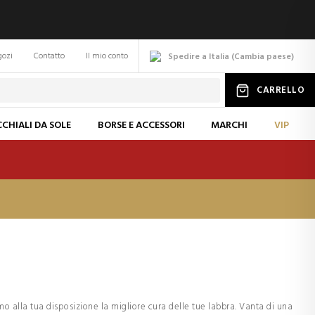
gozi
Contatto
Il mio conto
Spedire a Italia
(
Cambia
paese
)
CARRELLO
CHIALI DA SOLE
BORSE E ACCESSORI
MARCHI
VIP
 alla tua disposizione la migliore cura delle tue labbra. Vanta di una