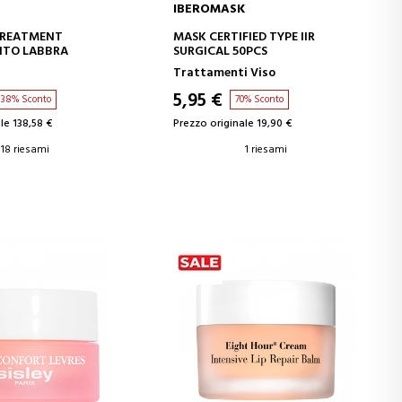
IBEROMASK
GI AL CARRELLO
AGGIUNGI AL CARRELLO
TREATMENT
MASK CERTIFIED TYPE IIR
TO LABBRA
SURGICAL 50PCS
Trattamenti Viso
5,95 €
38% Sconto
70% Sconto
le 138,58 €
Prezzo originale 19,90 €
18 riesami
1 riesami