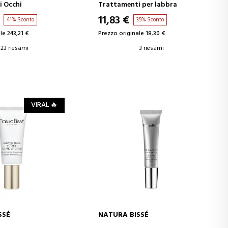
 Occhi
Trattamenti per labbra
11,83 €
41% Sconto
35% Sconto
le 243,21 €
Prezzo originale 18,30 €
23 riesami
3 riesami
VIRAL 🔥
SSÉ
NATURA BISSÉ