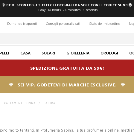
🌞 8€ DI SCONTO SU TUTTI GLI OCCHIALI DA SOLE CON IL CODICE SUN8 😎
1
day
10
hours
24
minutes
5
seconds
Domande frequenti
Consigli personalizzati
Stato del mio ordine
Ne
PELLI
CASA
SOLARI
GIOIELLERIA
OROLOGI
OC
SPEDIZIONE GRATUITA DA 59€!
SEI VIP. GODETEVI DI MARCHE ESCLUSIVE.
TRATTAMENTI DONNA
>
LABBRA
ono molto tentanti. In Profumeria Sabina, la tua profumeria online, mettiamo