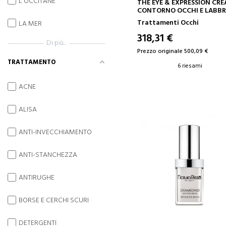
L'OCCITANE
AGGIUNGI AL CARRELLO
THE EYE & EXPRESSION CR
CONTORNO OCCHI E LABB
Trattamenti Occhi
LA MER
318,31 €
Di più...
Prezzo originale 500,09 €
TRATTAMENTO
6 riesami
ACNE
ALISA
ANTI-INVECCHIAMENTO
ANTI-STANCHEZZA
ANTIRUGHE
BORSE E CERCHI SCURI
DETERGENTI