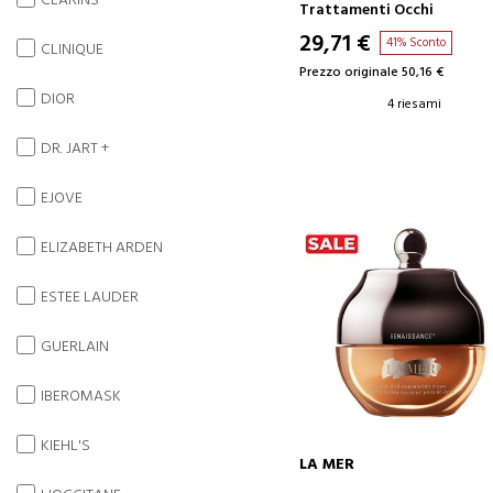
CLARINS
STRUCCANTE PER OCCHI E
Trattamenti Occhi
LABBRA
29,71 €
41% Sconto
CLINIQUE
Prezzo originale 50,16 €
DIOR
4 riesami
DR. JART +
EJOVE
ELIZABETH ARDEN
ESTEE LAUDER
GUERLAIN
IBEROMASK
KIEHL'S
LA MER