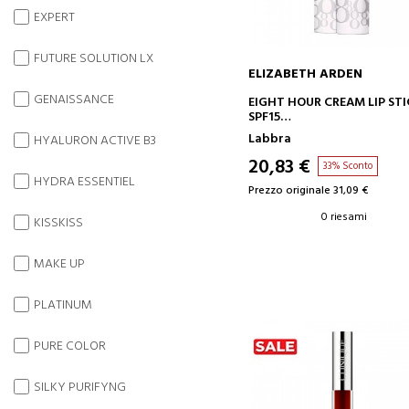
EXPERT
FUTURE SOLUTION LX
ELIZABETH ARDEN
GENAISSANCE
AGGIUNGI AL CARRELLO
EIGHT HOUR CREAM LIP ST
SPF15
ROSSETTO PROTETTIVO
Labbra
HYALURON ACTIVE B3
20,83 €
33% Sconto
HYDRA ESSENTIEL
Prezzo originale 31,09 €
0 riesami
KISSKISS
MAKE UP
PLATINUM
PURE COLOR
SILKY PURIFYNG