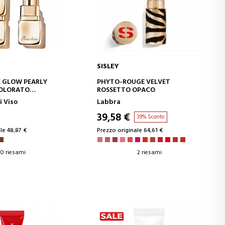
SISLEY
GI AL CARRELLO
AGGIUNGI AL CARRELLO
EE GLOW PEARLY
PHYTO-ROUGE VELVET
OLORATO
ROSSETTO OPACO
 CON MIELE E
 Viso
Labbra
I NATURALI AL 98%
39,58 €
39% Sconto
le 48,87 €
Prezzo originale 64,61 €
0 riesami
2 riesami