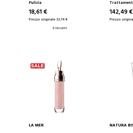
STRUCCANTE PER OCCHI
Pulizia
Trattamenti
18,61 €
142,49 €
Prezzo originale 33,74 €
Prezzo origina
6 riesami
LA MER
NATURA BI