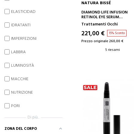
NATURA BISSÉ
AGGIUNGI AL CARRELLO
ELASTICIDAD
DIAMOND LIFE INFUSION
RETINOL EYE SERUM
SIERO CONTORNO OCCHI A
Trattamenti Occhi
IDRATANTI
ETÀ
221,00 €
15% Sconto
IMPERFEZIONI
Prezzo originale 260,00 €
5 riesami
LABBRA
LUMINOSITÀ
MACCHIE
NUTRIZIONE
PORI
Di più...
ZONA DEL CORPO