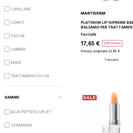
CAPILLARE
MARTIDERM
AGGIUNGI AL CARRELLO
PLATINUM LIP SUPREME BA
CORPO
BALSAMO PER TRATTAME
INTENSIVO
Facciale
FACCIA
17,65 €
26% Sconto
LABBRA
Prezzo originale 23,95 €
1 riesami
MANI
TRATTAMENTI OCCHI
GAMME
BLUE PEPTIDES UPLIFT
CERAMIDIN