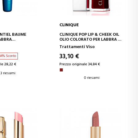
CLINIQUE
GI AL CARRELLO
AGGIUNGI AL CARRELLO
NTIEL BAUME
CLINIQUE POP LIP & CHEEK OIL
ABBRA
OLIO COLORATO PER LABBRA E
TE E RIPARATORE
GUANCE
Trattamenti Viso
33,10 €
44% Sconto
le 28,22 €
Prezzo originale 34,84 €
3 riesami
0 riesami