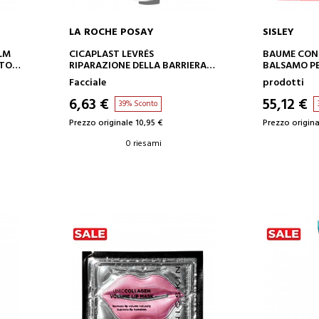
LA ROCHE POSAY
SISLEY
AGGIUNGI AL CARRELLO
AGGIUN
LM
CICAPLAST LEVRÉS
BAUME CON
NTO
RIPARAZIONE DELLA BARRIERA
BALSAMO PE
DEL BALSAMO LABBRA
Facciale
prodotti
6,63 €
55,12 €
39% Sconto
Prezzo originale 10,95 €
Prezzo origina
0 riesami