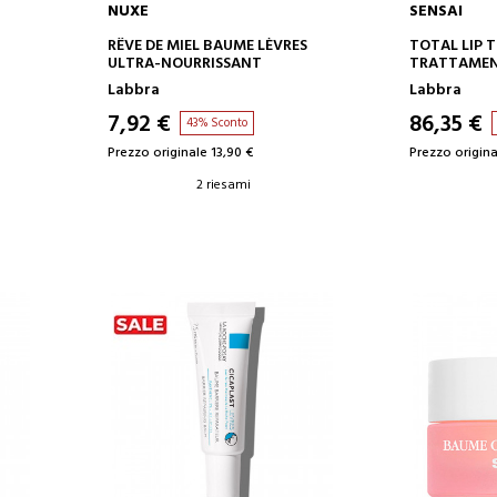
NUXE
SENSAI
AGGIUNGI AL CARRELLO
AGGIUN
RÊVE DE MIEL BAUME LÈVRES
TOTAL LIP 
ULTRA-NOURRISSANT
TRATTAMEN
NTI-
Labbra
Labbra
7,92 €
86,35 €
43% Sconto
Prezzo originale 13,90 €
Prezzo origina
2 riesami