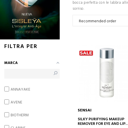
bocca perfetta con le labbra all
sorriso.
FILTRA PER
MARCA
ANNAYAKE
AVENE
SENSAI
BIOTHERM
AGGIUNGI AL CARRELLO
SILKY PURIFYING MAKEUP
REMOVER FOR EYE AND LIP