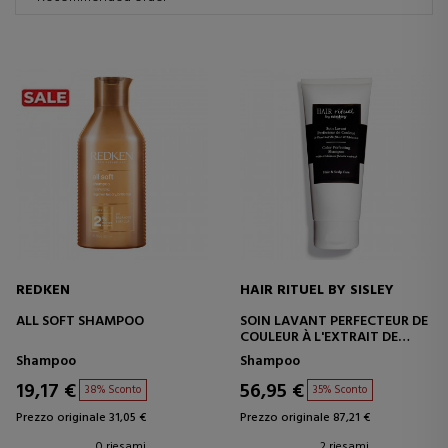
REDKEN
HAIR RITUEL BY SISLEY
ALL SOFT SHAMPOO
SOIN LAVANT PERFECTEUR DE
COULEUR À L'EXTRAIT DE
FLEUR D'HIBISCUS
Shampoo
Shampoo
19,17 €
56,95 €
38% Sconto
35% Sconto
Prezzo originale 31,05 €
Prezzo originale 87,21 €
0 riesami
2 riesami