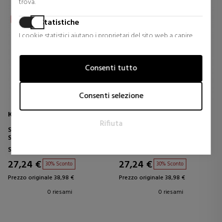
trova.
Statistiche
I cookie statistici aiutano i proprietari del sito web a capire
come i visitatori interagiscono con i siti raccogliendo e
trasmettendo informazioni in forma anonima.
Consenti tutto
Marketing
I cookie per il marketing vengono utilizzati per tracciare i
Consenti selezione
visitatori sui siti web. L'intento è quello di visualizzare annunci
pertinenti e coinvolgenti per il singolo utente e quindi quelli
KÉRASTASE
KÉRASTASE
Rifiuta
di maggior valore per gli editori e gli inserzionisti terzi.
SPECIFIQUE BAIN PRÉVENTION
SPECIFIQUE BAIN VITAL
SHAMPOO
DERMO-CALM SHAMPOO
Shampoo Professionali
Shampoo Professionali
27,24 €
27,24 €
30% Sconto
30% Sconto
Prezzo originale 38,98 €
Prezzo originale 38,98 €
0 riesami
0 riesami