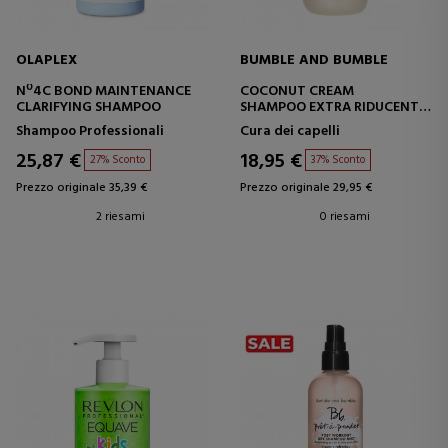
OLAPLEX
BUMBLE AND BUMBLE
Nº4C BOND MAINTENANCE
COCONUT CREAM
CLARIFYING SHAMPOO
SHAMPOO EXTRA RIDUCENTE
PER LA RIDUZIONE DEL
Shampoo Professionali
Cura dei capelli
CRESPO
25,87 €
18,95 €
27% Sconto
37% Sconto
Prezzo originale 35,39 €
Prezzo originale 29,95 €
2 riesami
0 riesami