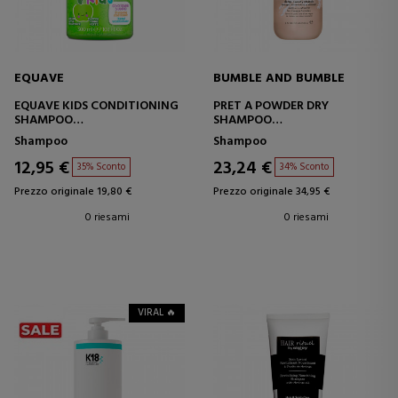
EQUAVE
BUMBLE AND BUMBLE
EQUAVE KIDS CONDITIONING
PRET A POWDER DRY
SHAMPOO
SHAMPOO
SHAMPOO CONDIZIONANTE
SHAMPOO SECCO PULIZIA
Shampoo
Shampoo
PER BAMBINI
ISTANTANEA.
12,95 €
23,24 €
35% Sconto
34% Sconto
Prezzo originale 19,80 €
Prezzo originale 34,95 €
0 riesami
0 riesami
VIRAL 🔥