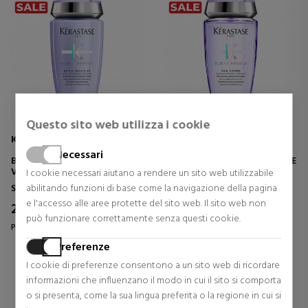
Questo sito web utilizza i cookie
KÉRASTASE
KÉRASTASE
Necessari
BLOND ABSOLU BAIN ULTRA-
BLOND ABSOLU BAIN LUMIÈRE
VIOLET CHAMPÚ ANTI-
SHAMPOO
I cookie necessari aiutano a rendere un sito web utilizzabile
AMARILLO PARA CABELLOS
Shampoo Professionali
Shampoo Professionali
abilitando funzioni di base come la navigazione della pagina
RUBIOS O GRIS
e l'accesso alle aree protette del sito web. Il sito web non
27,24 €
26,28 €
30% Sconto
33% Sconto
può funzionare correttamente senza questi cookie.
Prezzo originale 38,98 €
Prezzo originale 38,98 €
Preferenze
0 riesami
2 riesami
I cookie di preferenze consentono a un sito web di ricordare
informazioni che influenzano il modo in cui il sito si comporta
o si presenta, come la sua lingua preferita o la regione in cui si