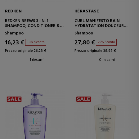
REDKEN
KÉRASTASE
REDKEN BREWS 3-IN-1
CURL MANIFESTO BAIN
SHAMPOO, CONDITIONER &
HYDRATATION DOUCEUR
BODY WASH
SHAMPOO
Shampoo
Shampoo
16,23 €
27,80 €
38% Sconto
29% Sconto
Prezzo originale 26,28 €
Prezzo originale 38,98 €
1 riesami
0 riesami