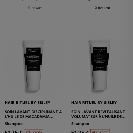
0 riesami
0 riesami
HAIR RITUEL BY SISLEY
HAIR RITUEL BY SISLEY
SOIN LAVANT DISCIPLINANT À
SOIN LAVANT REVITALISANT
L'HUILE DE MACADAMIA
VOLUMATEUR À L'HUILE DE
200ML
CAMÉLIA
Shampoo
Shampoo
51,25 €
51,25 €
41% Sconto
41% Sconto