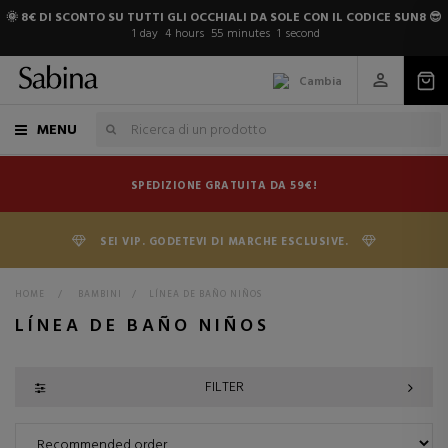
🌞 8€ DI SCONTO SU TUTTI GLI OCCHIALI DA SOLE CON IL CODICE SUN8 😎
1
day
4
hours
55
minutes
1
second
Cambia
MENU
SPEDIZIONE GRATUITA DA 59€!
SEI VIP. GODETEVI DI MARCHE ESCLUSIVE.
HOME
>
BAMBINI
>
LÍNEA DE BAÑO NIÑOS
LÍNEA DE BAÑO NIÑOS
FILTER