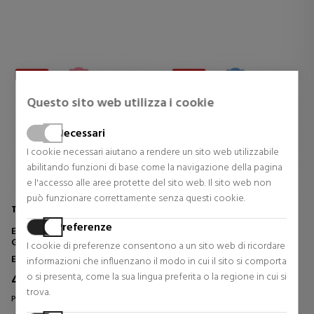
Questo sito web utilizza i cookie
Necessari
I cookie necessari aiutano a rendere un sito web utilizzabile
abilitando funzioni di base come la navigazione della pagina
e l'accesso alle aree protette del sito web. Il sito web non
può funzionare correttamente senza questi cookie.
TOUS
TOUS
Preferenze
EAU DE TOILETTE TOUS KIDS
EAU DE TOILETTE TOUS KIDS
GIRL
BOY
I cookie di preferenze consentono a un sito web di ricordare
Eau De Toilette
Eau De Toilette
informazioni che influenzano il modo in cui il sito si comporta
o si presenta, come la sua lingua preferita o la regione in cui si
42,02 €
42,02 €
39% Sconto
39% Sconto
trova.
Prezzo originale 68,47 €
Prezzo originale 68,47 €