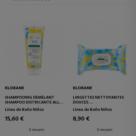
KLORANE
KLORANE
SHAMPOOING DÉMÉLANT
LINGETTES NETTOYANTES
SHAMPOO DISTRICANTE ALLA
DOUCES
CALENDULA
SALVIETTE MORBIDE PER IL
Línea de Baño Niños
Línea de Baño Niños
CORPO
15,60 €
8,90 €
0 riesami
0 riesami