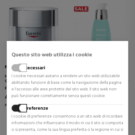
Questo sito web utilizza i cookie
EUCERIN
DARPHIN
Necessari
I cookie necessari aiutano a rendere un sito web utilizzabile
HYALURON FILLER NIGHT
HYDRASKIN SERUM
CREMA RIPARATRICE NOTTE
SIERO IDRATANTE INTENSIVO
abilitando funzioni di base come la navigazione della pagina
Facciale
Facciale
e l'accesso alle aree protette del sito web. Il sito web non
può funzionare correttamente senza questi cookie.
42,50 €
44,80 €
8% Sconto
24% Sconto
Prezzo originale 46,20 €
Prezzo originale 58,95 €
Preferenze
0 riesami
0 riesami
I cookie di preferenze consentono a un sito web di ricordare
informazioni che influenzano il modo in cui il sito si comporta
o si presenta, come la sua lingua preferita o la regione in cui si