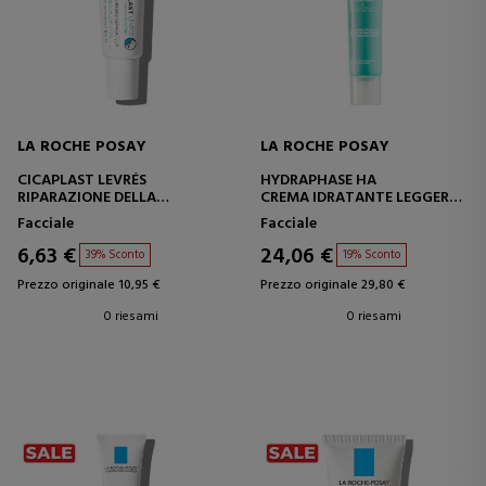
LA ROCHE POSAY
LA ROCHE POSAY
CICAPLAST LEVRÉS
HYDRAPHASE HA
RIPARAZIONE DELLA
CREMA IDRATANTE LEGGERA
BARRIERA DEL BALSAMO
PER IL VISO
Facciale
Facciale
LABBRA
6,63 €
24,06 €
39% Sconto
19% Sconto
Prezzo originale 10,95 €
Prezzo originale 29,80 €
0 riesami
0 riesami