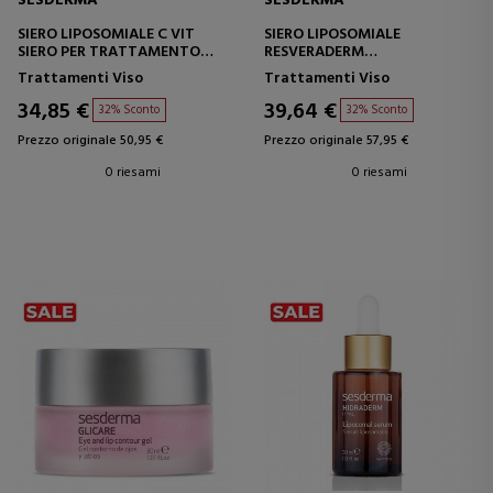
SESDERMA
SESDERMA
SIERO LIPOSOMIALE C VIT
SIERO LIPOSOMIALE
SIERO PER TRATTAMENTO
RESVERADERM
INTENSIVO
SIERO ANTIOSSIDANTE
Trattamenti Viso
Trattamenti Viso
34,85 €
39,64 €
32% Sconto
32% Sconto
Prezzo originale 50,95 €
Prezzo originale 57,95 €
0 riesami
0 riesami