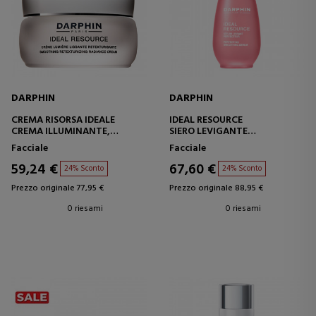
DARPHIN
DARPHIN
CREMA RISORSA IDEALE
IDEAL RESOURCE
CREMA ILLUMINANTE,
SIERO LEVIGANTE
LEVIGANTE E
PERFEZIONANTE
Facciale
Facciale
RISTRUTTURANTE
59,24 €
67,60 €
24% Sconto
24% Sconto
Prezzo originale 77,95 €
Prezzo originale 88,95 €
0 riesami
0 riesami