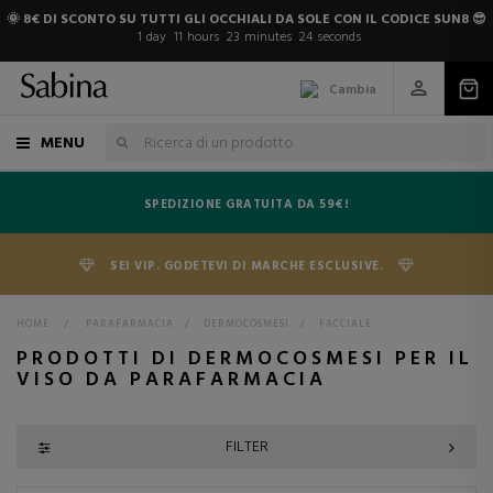
🌞 8€ DI SCONTO SU TUTTI GLI OCCHIALI DA SOLE CON IL CODICE SUN8 😎
1
day
11
hours
23
minutes
23
seconds
Cambia
MENU
SPEDIZIONE GRATUITA DA 59€!
SEI VIP. GODETEVI DI MARCHE ESCLUSIVE.
HOME
>
PARAFARMACIA
>
DERMOCOSMESI
>
FACCIALE
PRODOTTI DI DERMOCOSMESI PER IL
VISO DA PARAFARMACIA
FILTER