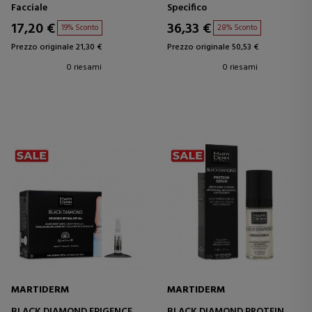
MASCHERA VISO IDRATANTE E
TRATTAMENTO ANTI-
Facciale
Specifico
RASSODANTE
INVECCHIAMENTO -
ANTIOSSIDANTE
17,20 €
36,33 €
19% Sconto
28% Sconto
Prezzo originale 21,30 €
Prezzo originale 50,53 €
0 riesami
0 riesami
MARTIDERM
MARTIDERM
BLACK DIAMOND EPIGENCE
BLACK DIAMOND PROTEIN