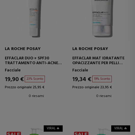
LA ROCHE POSAY
LA ROCHE POSAY
EFFACLAR DUO + SPF30
EFFACLAR MAT IDRATANTE
TRATTAMENTO ANTI-ACNE
OPACIZZANTE PER PELLI
PER PELLI GRASSE
GRASSE
Facciale
Facciale
19,90 €
19,34 €
23% Sconto
19% Sconto
Prezzo originale 25,95 €
Prezzo originale 23,95 €
0 riesami
0 riesami
VIRAL 🔥
VIRAL 🔥