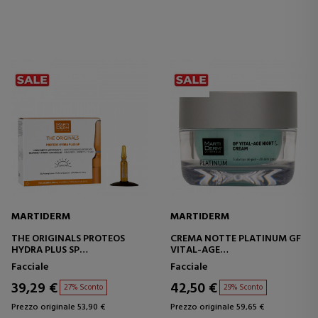
MARTIDERM
MARTIDERM
THE ORIGINALS PROTEOS
CREMA NOTTE PLATINUM GF
HYDRA PLUS SP
VITAL-AGE
TRATTAMENTO RASSODANTE
CREMA ANTIRUGHE -
Facciale
Facciale
E IDRATANTE
ANTIETÀ
39,29 €
42,50 €
27% Sconto
29% Sconto
Prezzo originale 53,90 €
Prezzo originale 59,65 €