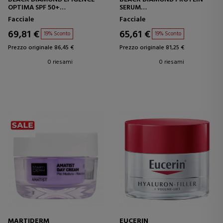
OPTIMA SPF 50+
SERUM
TRATTAMENTO PROTETTIVO
SIERO ULTRA INTENSIVO
Facciale
Facciale
PER IL VISO
69,81 €
65,61 €
19% Sconto
19% Sconto
Prezzo originale 86,45 €
Prezzo originale 81,25 €
0 riesami
0 riesami
MARTIDERM
EUCERIN