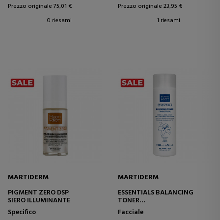
Prezzo originale 75,01 €
Prezzo originale 23,95 €
0 riesami
1 riesami
MARTIDERM
MARTIDERM
PIGMENT ZERO DSP
ESSENTIALS BALANCING
SIERO ILLUMINANTE
TONER
TONICO PER PELLI SECCHE
Specifico
Facciale