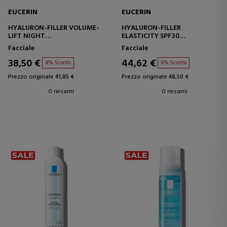
EUCERIN
EUCERIN
HYALURON-FILLER VOLUME-
HYALURON-FILLER
LIFT NIGHT
ELASTICITY SPF30
CREMA NOTTE PER IL VISO
CREMA VISO DA GIORNO CON
Facciale
Facciale
PROTEZIONE SOLARE
38,50 €
44,62 €
8% Sconto
8% Sconto
Prezzo originale 41,85 €
Prezzo originale 48,50 €
0 riesami
0 riesami