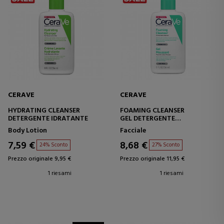
CERAVE
CERAVE
HYDRATING CLEANSER
FOAMING CLEANSER
DETERGENTE IDRATANTE
GEL DETERGENTE
SCHIUMOGENO
Body Lotion
Facciale
7,59 €
8,68 €
24% Sconto
27% Sconto
Prezzo originale 9,95 €
Prezzo originale 11,95 €
1 riesami
1 riesami