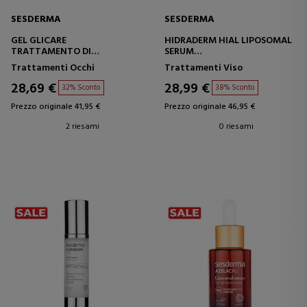
SESDERMA
SESDERMA
GEL GLICARE
HIDRADERM HIAL LIPOSOMAL
TRATTAMENTO DI
SERUM
CONTORNO OCCHI E LABBRA
SIERO IDRATANTE
Trattamenti Occhi
Trattamenti Viso
28,69 €
28,99 €
32% Sconto
38% Sconto
Prezzo originale 41,95 €
Prezzo originale 46,95 €
2 riesami
0 riesami