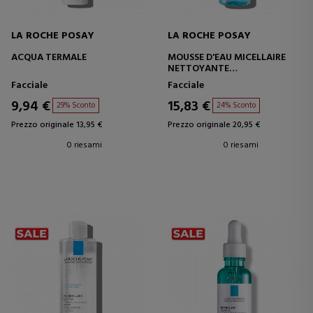
LA ROCHE POSAY
LA ROCHE POSAY
ACQUA TERMALE
MOUSSE D'EAU MICELLAIRE
NETTOYANTE
STRUCCANTE SCHIUMOGENO
Facciale
Facciale
9,94 €
15,83 €
29% Sconto
24% Sconto
Prezzo originale 13,95 €
Prezzo originale 20,95 €
0 riesami
0 riesami