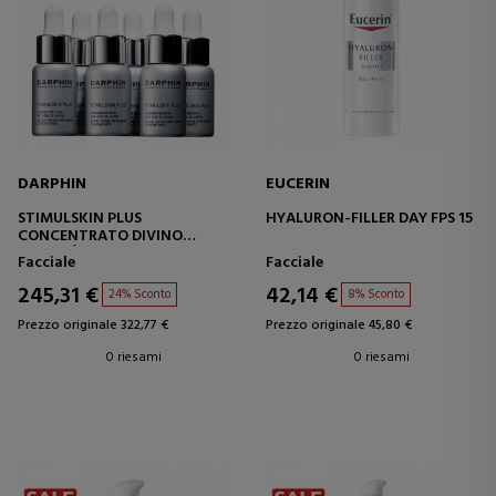
DARPHIN
EUCERIN
STIMULSKIN PLUS
HYALURON-FILLER DAY FPS 15
CONCENTRATO DIVINO
ANTIETÀ 28 GIORNI
Facciale
Facciale
245,31 €
42,14 €
24% Sconto
8% Sconto
Prezzo originale 322,77 €
Prezzo originale 45,80 €
0 riesami
0 riesami