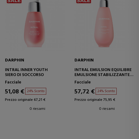
DARPHIN
DARPHIN
INTRAL INNER YOUTH
INTRAL EMULSION EQUILIBRE
SIERO DI SOCCORSO
EMULSIONE STABILIZZANTE
ATTIVA
Facciale
Facciale
51,08 €
57,72 €
24% Sconto
24% Sconto
Prezzo originale 67,21 €
Prezzo originale 75,95 €
0 riesami
0 riesami