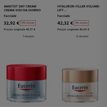
AMATIST DAY CREAM
HYALURON-FILLER VOLUME-
CREMA VISO DA GIORNO
LIFT
CREMA VISO DA GIORNO PER
Facciale
Facciale
PELLI NORMALI/MISTE
32,92 €
42,32 €
19% Sconto
8% Sconto
Prezzo originale 40,77 €
Prezzo originale 46,00 €
1 riesami
0 riesami