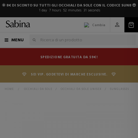
🌞 8€ DI SCONTO SU TUTTI GLI OCCHIALI DA SOLE CON IL CODICE SUN8 😎
1
day
7
hours
52
minutes
30
seconds
Cambia
MENU
SPEDIZIONE GRATUITA DA 59€!
SEI VIP. GODETEVI DI MARCHE ESCLUSIVE.
HOME
>
OCCHIALI DA SOLE
>
OCCHIALI DA SOLE UNISEX
>
SUNGLASSES PLD 7886