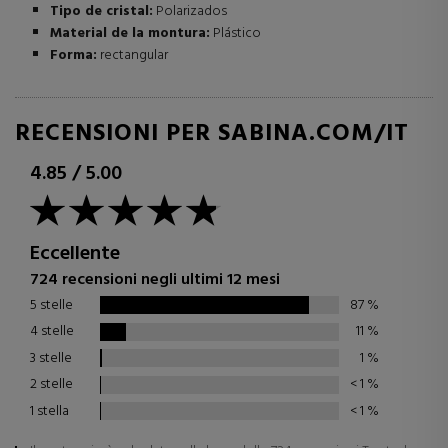
Tipo de cristal:
Polarizados
Material de la montura:
Plástico
Forma:
rectangular
RECENSIONI PER SABINA.COM/IT
4.85
/
5.00
Eccellente
724 recensioni negli ultimi 12 mesi
5 stelle
87
%
4 stelle
11
%
3 stelle
1
%
2 stelle
< 1
%
1 stella
< 1
%