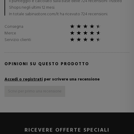
Il punteggio è calcolato sulla base delle 724 recensioni Trusted
Shops negli ultimi 12 mesi.
In totale sabinastore.com/it ha ricevuto 724 recensioni.
Consegna
Merce
Servizio clienti
OPINIONI SU QUESTO PRODOTTO
Accedi o registrati
per scrivere una recensione
Scrivi per primo una recensione
RICEVERE OFFERTE SPECIALI