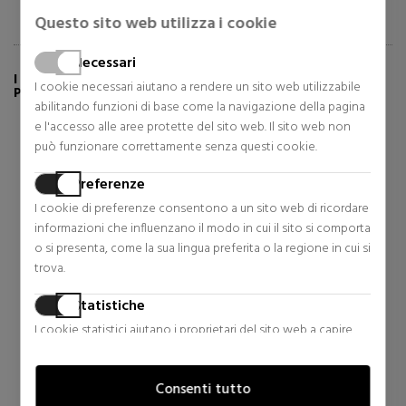
Questo sito web utilizza i cookie
Necessari
I CLIENTI CHE HANNO ACQUISTATO QUESTO
I cookie necessari aiutano a rendere un sito web utilizzabile
PRODOTTO HANNO ANCHE COMPRATO:
abilitando funzioni di base come la navigazione della pagina
e l'accesso alle aree protette del sito web. Il sito web non
può funzionare correttamente senza questi cookie.
Preferenze
I cookie di preferenze consentono a un sito web di ricordare
informazioni che influenzano il modo in cui il sito si comporta
o si presenta, come la sua lingua preferita o la regione in cui si
trova.
Statistiche
I cookie statistici aiutano i proprietari del sito web a capire
RABANNE
CAROLINA HERRERA
come i visitatori interagiscono con i siti raccogliendo e
1 MILLION
GOOD GIRL
trasmettendo informazioni in forma anonima.
EAU DE TOILETTE
EAU DE PARFUM
Consenti tutto
Eau de Toilette
Eau de Parfum