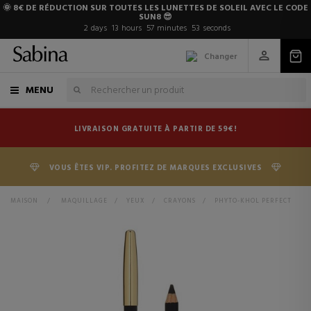
🌞 8€ DE RÉDUCTION SUR TOUTES LES LUNETTES DE SOLEIL AVEC LE CODE
SUN8 😎
2
days
13
hours
57
minutes
53
seconds
Changer
MENU
LIVRAISON GRATUITE À PARTIR DE 59€!
VOUS ÊTES VIP. PROFITEZ DE MARQUES EXCLUSIVES
MAISON
>
MAQUILLAGE
>
YEUX
>
CRAYONS
>
PHYTO-KHOL PERFECT