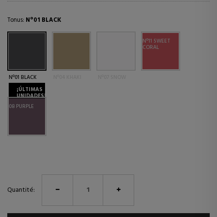
Tonus:
Nº01 BLACK
Nº11 SWEET
CORAL
Nº01 BLACK
Nº04 KHAKI
Nº07 SNOW
¡ÚLTIMAS
UNIDADES!
08 PURPLE
Quantité: