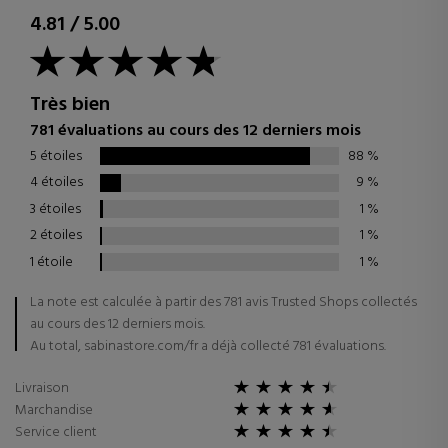
4.81
/
5.00
Très bien
781 évaluations au cours des 12 derniers mois
5 étoiles
88
%
4 étoiles
9
%
3 étoiles
1
%
2 étoiles
1
%
1 étoile
1
%
La note est calculée à partir des 781 avis Trusted Shops collectés
au cours des 12 derniers mois.
Au total, sabinastore.com/fr a déjà collecté 781 évaluations.
Livraison
Marchandise
Service client