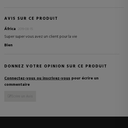
AVIS SUR CE PRODUIT
África
2019-08-15
Super super vous avez un client pour la vie
Bien
DONNEZ VOTRE OPINION SUR CE PRODUIT
Connectez-vous ou inscrivez-vous
pour écrire un
commentaire
Ecrire un Avis