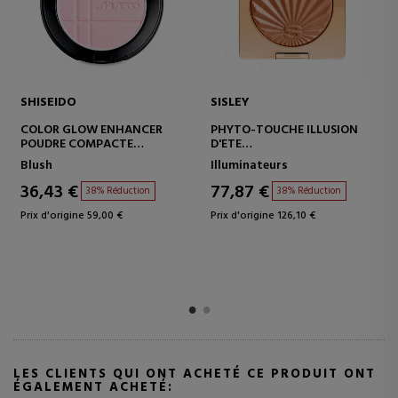
SISLEY
SISLEY
SION
PHYTO-TOUCHE GEL ÉCLAT
L'ORCHIDÉE HIGHLIGHTER
SOIN HYDRATANT ET
GEL POUDRE ILLUMINATE
PROTECTEUR AVEC
Crèmes hydratantes pour
Illuminateurs
MAQUILLAGE
femmes
77,87 €
n
38% Réduction
60,50 €
38% Réduction
Prix d'origine 126,10 €
Prix d'origine 97,98 €
LES CLIENTS QUI ONT ACHETÉ CE PRODUIT ONT
ÉGALEMENT ACHETÉ: