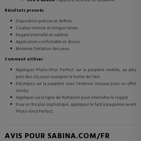
Cire d'abeille :
Apporte douceur et durabilité.
Résultats prouvés
Disposition précise et définie.
Couleur intense et longue tenue.
Regard intensifié et sublimé.
Application confortable et douce.
Minimise l’irritation des yeux.
Comment utiliser
Appliquer Phyto-Khol Perfect sur la paupière mobile, au plus
près des cils, pour souligner la forme de l'œil.
Estompez sur la paupière avec l'embout mousse pour un effet
smoky.
Appliquer sur la ligne de flottaison pour intensifier le regard.
Pour un fini plus sophistiqué, appliquez le fard à paupières avant
Phyto-Khol Perfect.
AVIS POUR SABINA.COM/FR