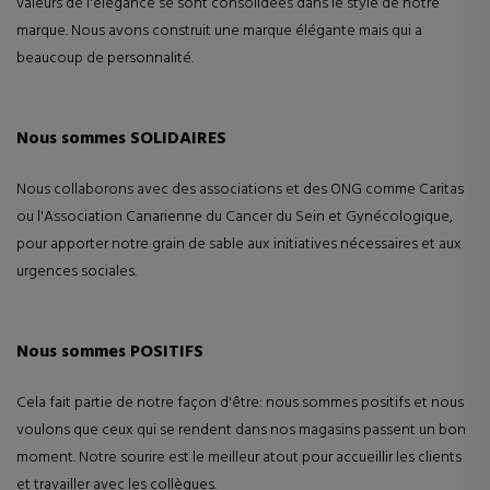
valeurs de l'élégance se sont consolidées dans le style de notre
tiers.
marque. Nous avons construit une marque élégante mais qui a
beaucoup de personnalité.
Nous sommes SOLIDAIRES
Nous collaborons avec des associations et des ONG comme Caritas
ou l'Association Canarienne du Cancer du Sein et Gynécologique,
pour apporter notre grain de sable aux initiatives nécessaires et aux
urgences sociales.
Nous sommes POSITIFS
Cela fait partie de notre façon d'être: nous sommes positifs et nous
voulons que ceux qui se rendent dans nos magasins passent un bon
moment. Notre sourire est le meilleur atout pour accueillir les clients
et travailler avec les collègues.