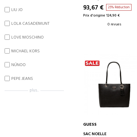
93,67 €
25% Réduction
LIU JO
Prix d'origine 124,90 €
LOLA CASADEMUNT
0 revues
LOVE MOSCHINO
MICHAEL KORS
NÚNOO
PEPE JEANS
plus...
GUESS
AJOUTER AU PANIER
SAC NOELLE