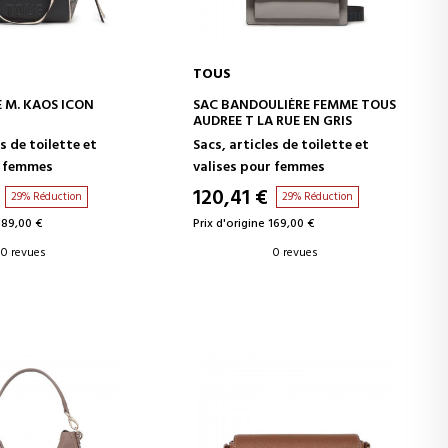
TOUS
ER AU PANIER
AJOUTER AU PANIER
E M. KAOS ICON
SAC BANDOULIÈRE FEMME TOUS
AUDREE T LA RUE EN GRIS
s de toilette et
Sacs, articles de toilette et
r femmes
valises pour femmes
120,41 €
29% Réduction
29% Réduction
189,00 €
Prix d'origine 169,00 €
0 revues
0 revues