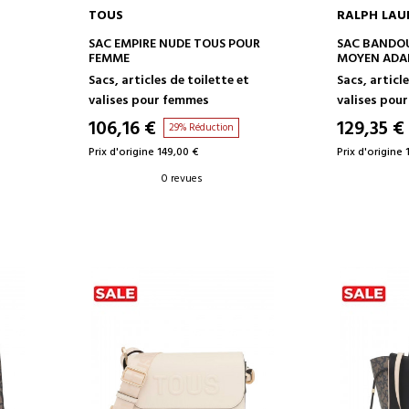
TOUS
RALPH LAU
AJOUTER AU PANIER
AJOUT
SAC EMPIRE NUDE TOUS POUR
SAC BANDOU
FEMME
MOYEN ADA
t
Sacs, articles de toilette et
Sacs, article
valises pour femmes
valises pou
106,16 €
129,35 €
29% Réduction
Prix d'origine 149,00 €
Prix d'origine 
0 revues