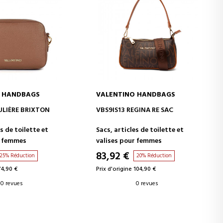
O HANDBAGS
VALENTINO HANDBAGS
ER AU PANIER
AJOUTER AU PANIER
LIÈRE BRIXTON
VBS9IS13 REGINA RE SAC
s de toilette et
Sacs, articles de toilette et
r femmes
valises pour femmes
83,92 €
25% Réduction
20% Réduction
74,90 €
Prix d'origine 104,90 €
0 revues
0 revues