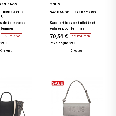
REN BAGS
TOUS
ER AU PANIER
AJOUTER AU PANIER
LIÈRE EN CUIR
SAC BANDOULIÈRE KAOS PIX
IR
s de toilette et
Sacs, articles de toilette et
r femmes
valises pour femmes
70,54 €
35% Réduction
29% Réduction
199,00 €
Prix d'origine 99,00 €
0 revues
0 revues