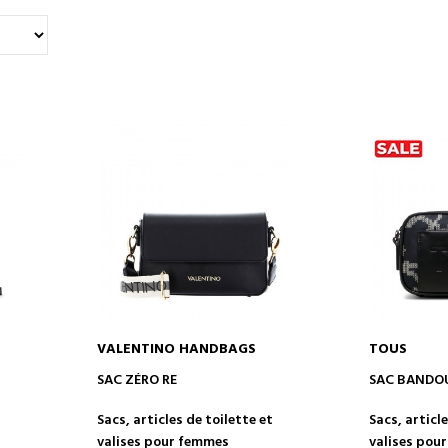
VALENTINO HANDBAGS
TOUS
AJOUTER AU PANIER
AJOUT
SAC ZÉRO RE
SAC BANDOU
t
Sacs, articles de toilette et
Sacs, article
valises pour femmes
valises pou