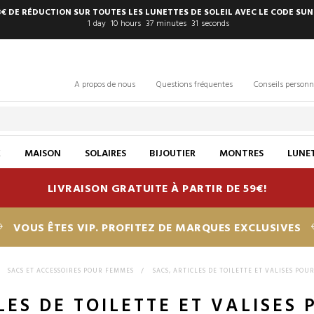
8€ DE RÉDUCTION SUR TOUTES LES LUNETTES DE SOLEIL AVEC LE CODE SUN
1
day
10
hours
37
minutes
30
seconds
A propos de nous
Questions fréquentes
Conseils personn
X
MAISON
SOLAIRES
BIJOUTIER
MONTRES
LUNET
LIVRAISON GRATUITE À PARTIR DE 59€!
VOUS ÊTES VIP. PROFITEZ DE MARQUES EXCLUSIVES
>
SACS ET ACCESSOIRES POUR FEMMES
>
SACS, ARTICLES DE TOILETTE ET VALISES PO
LES DE TOILETTE ET VALISES