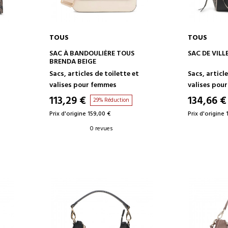
TOUS
TOUS
AJOUTER AU PANIER
AJOUT
SAC À BANDOULIÈRE TOUS
SAC DE VILL
BRENDA BEIGE
t
Sacs, articles de toilette et
Sacs, article
valises pour femmes
valises pou
113,29 €
134,66 €
29% Réduction
Prix d'origine 159,00 €
Prix d'origine 
0 revues