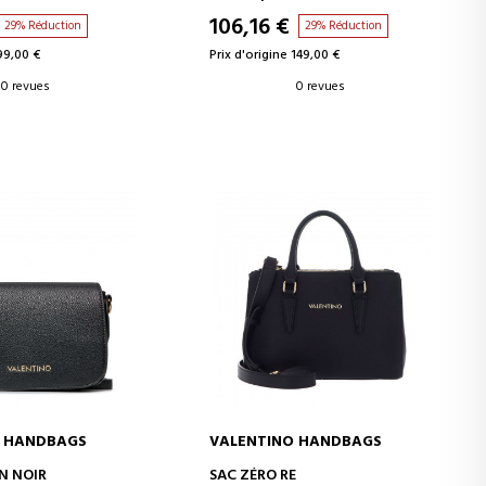
106,16 €
29% Réduction
29% Réduction
 99,00 €
Prix d'origine 149,00 €
0 revues
0 revues
O HANDBAGS
VALENTINO HANDBAGS
ER AU PANIER
AJOUTER AU PANIER
N NOIR
SAC ZÉRO RE