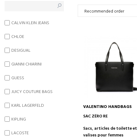
CALVIN KLEIN JEANS
CHLOE
DESIGUAL
GIANNI CHIARINI
GUESS
JUICY COUTURE BAGS
KARL LAGERFELD
VALENTINO HANDBAGS
AJOUTER AU PANIER
SAC ZÉRO RE
KIPLING
Sacs, articles de toilette e
LACOSTE
valises pour femmes