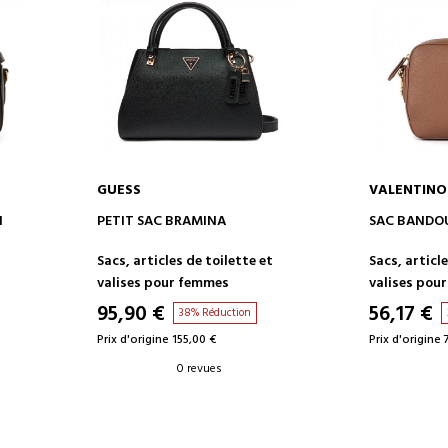
GUESS
VALENTIN
AJOUTER AU PANIER
AJOUT
N
PETIT SAC BRAMINA
SAC BANDOU
t
Sacs, articles de toilette et
Sacs, article
valises pour femmes
valises pou
95,90 €
56,17 €
38% Réduction
Prix d'origine 155,00 €
Prix d'origine 
0 revues