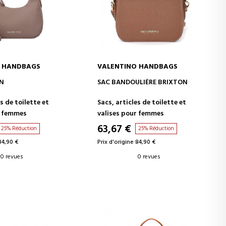
O HANDBAGS
VALENTINO HANDBAGS
ER AU PANIER
AJOUTER AU PANIER
ON
SAC BANDOULIÈRE BRIXTON
s de toilette et
Sacs, articles de toilette et
r femmes
valises pour femmes
63,67 €
25% Réduction
25% Réduction
84,90 €
Prix d'origine 84,90 €
0 revues
0 revues