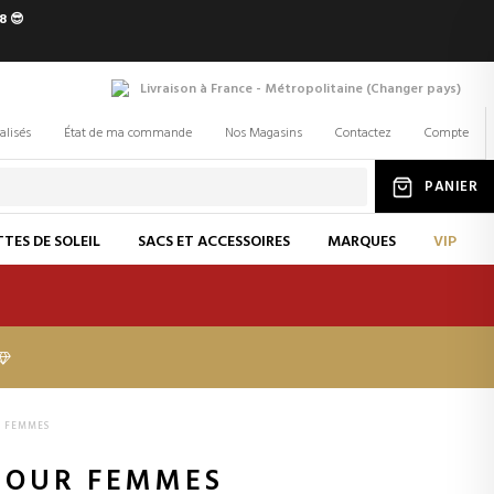
8 😎
Livraison à France - Métropolitaine
(
Changer
pays
)
alisés
État de ma commande
Nos Magasins
Contactez
Compte
PANIER
TES DE SOLEIL
SACS ET ACCESSOIRES
MARQUES
VIP
UR FEMMES
 POUR FEMMES