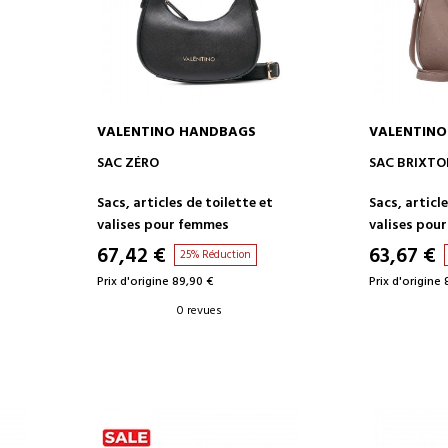
VALENTINO HANDBAGS
VALENTIN
AJOUTER AU PANIER
AJOUT
SAC ZÉRO
SAC BRIXT
t
Sacs, articles de toilette et
Sacs, article
valises pour femmes
valises pou
67,42 €
63,67 €
25% Réduction
Prix d'origine 89,90 €
Prix d'origine 
0 revues