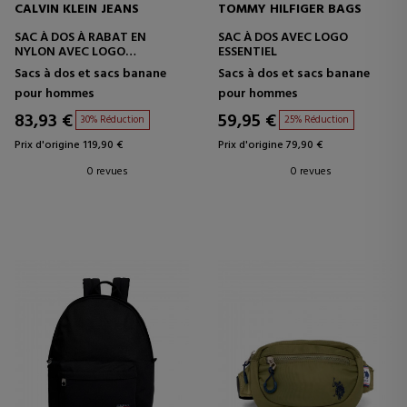
CALVIN KLEIN JEANS
TOMMY HILFIGER BAGS
SAC À DOS À RABAT EN
SAC À DOS AVEC LOGO
NYLON AVEC LOGO
ESSENTIEL
MONOGRAMME
Sacs à dos et sacs banane
Sacs à dos et sacs banane
pour hommes
pour hommes
83,93 €
59,95 €
30% Réduction
25% Réduction
Prix d'origine 119,90 €
Prix d'origine 79,90 €
0 revues
0 revues