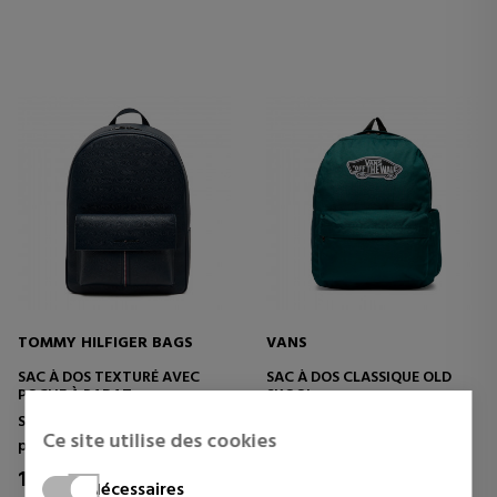
TOMMY HILFIGER BAGS
VANS
SAC À DOS TEXTURÉ AVEC
SAC À DOS CLASSIQUE OLD
POCHE À RABAT
SKOOL
Sacs à dos et sacs banane
Sacs à dos et sacs banane
Ce site utilise des cookies
pour hommes
pour hommes
127,42 €
32,13 €
25% Réduction
30% Réduction
Nécessaires