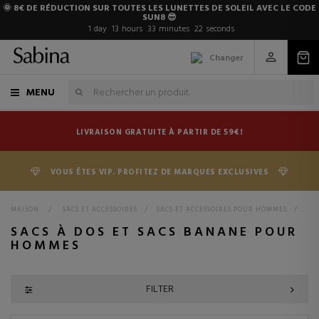
🌞 8€ DE RÉDUCTION SUR TOUTES LES LUNETTES DE SOLEIL AVEC LE CODE
SUN8 😎
1
day
13
hours
33
minutes
21
seconds
Changer
MENU
LIVRAISON GRATUITE À PARTIR DE 59€!
VOUS ÊTES VIP. PROFITEZ DE MARQUES EXCLUSIVES
MAISON
>
SACS ET ACCESSOIRES
>
SACS ET ACCESSOIRES POUR HOMMES
>
SAC
SACS À DOS ET SACS BANANE POUR
HOMMES
FILTER