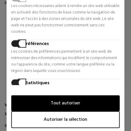
Prix d'origine 169,90 €
Prix d'origine 45,90 €
Les cookies nécessaires aident à rendre un site web utilisable
0 revues
0 revues
en activant des fonctions de base comme la navigation de
page et l'accès à des zones sécurisées du site web. Le site
web ne peut pas fonctionner correctement sans ces
cookies.
Préférences
Les cookies de préférences permettent à un site web de
mémoriser des informations qui modifient le comportement
ou l'apparence du site, comme votre langue préférée ou la
région dans laquelle vous vous trouvez.
Statistiques
Les cookies statistiques aident les propriétaires de sites web
à comprendre comment les visiteurs interagissent avec les
Tout autoriser
sites web en collectant et en fournissant des informations
VANS
TOMMY HILFIGER BAGS
de manière anonyme.
SAC À DOS OLD SKOOL DROP V
SAC À DOS AU DESIGN
CENTRAL MODERNE
Autoriser la sélection
Marketing
Sacs à dos et sacs banane
Sacs à dos et sacs banane
Les cookies marketing sont utilisés pour suivre les visiteurs