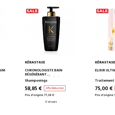
KÉRASTASE
KÉRASTAS
AJOUTER AU PANIER
AJOUT
RUM
CHRONOLOGISTE BAIN
ELIXIR ULT
RÉGÉNÉRANT
SHAMPOING RÉGÉNÉRANT ET
Shampooings
Traitement 
REVITALISANT
58,85 €
75,00 €
24% Réduction
Prix d'origine 77,38 €
Prix d'origine 
0 revues