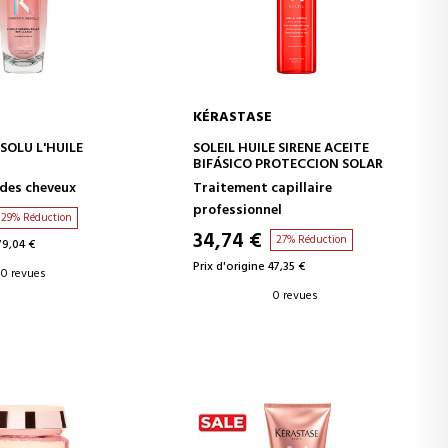
KÉRASTASE
ER AU PANIER
AJOUTER AU PANIER
OLU L'HUILE
SOLEIL HUILE SIRENE ACEITE
BIFÁSICO PROTECCION SOLAR
des cheveux
Traitement capillaire
professionnel
29% Réduction
34,74 €
27% Réduction
79,04 €
Prix d'origine 47,35 €
0 revues
0 revues