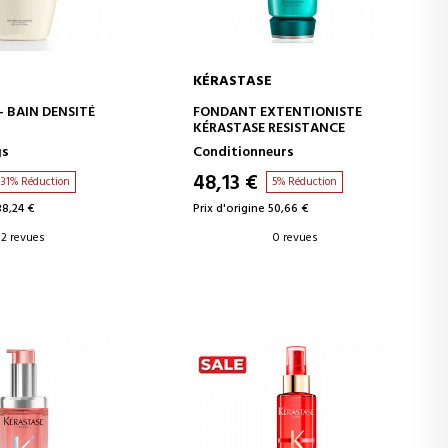
KÉRASTASE
ER AU PANIER
AJOUTER AU PANIER
- BAIN DENSITÉ
FONDANT EXTENTIONISTE
KÉRASTASE RESISTANCE
gs
Conditionneurs
48,13 €
31% Réduction
5% Réduction
38,24 €
Prix d'origine 50,66 €
2 revues
0 revues