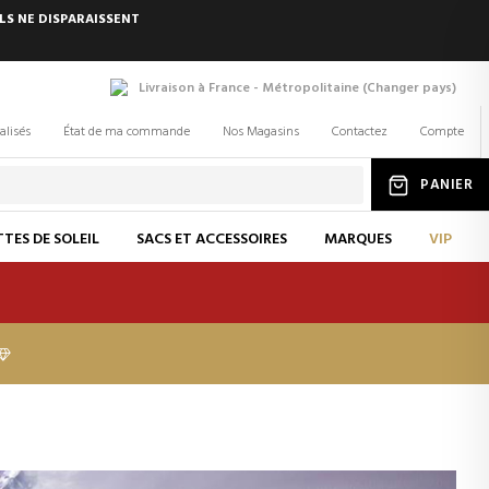
LS NE DISPARAISSENT
Livraison à France - Métropolitaine
(
Changer
pays
)
alisés
État de ma commande
Nos Magasins
Contactez
Compte
PANIER
TES DE SOLEIL
SACS ET ACCESSOIRES
MARQUES
VIP