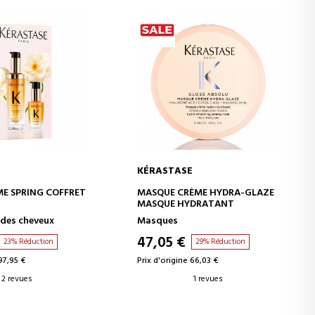
E
KÉRASTASE
ER AU PANIER
AJOUTER AU PANIER
IME SPRING COFFRET
MASQUE CRÈME HYDRA-GLAZE
MASQUE HYDRATANT
des cheveux
Masques
47,05 €
23% Réduction
29% Réduction
97,95 €
Prix d'origine 66,03 €
2 revues
1 revues