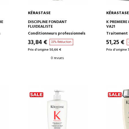
KÉRASTASE
KÉRASTASE
AJOUTER AU PANIER
AJOUT
HE
DISCIPLINE FONDANT
K PREMIERE
FLUIDEALISTE
VA21
s
Conditionneurs professionnels
Traitement 
33,84 €
51,25 €
33% Réduction
Prix d'origine 50,66 €
Prix d'origine 
0 revues