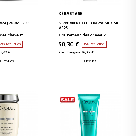
KÉRASTASE
ER AU PANIER
AJOUTER AU PANIER
 MSQ 200ML CSR
K PREMIERE LOTION 250ML CSR
VF25
des cheveux
Traitement des cheveux
50,30 €
29% Réduction
35% Réduction
72,42 €
Prix d'origine 76,89 €
0 revues
0 revues