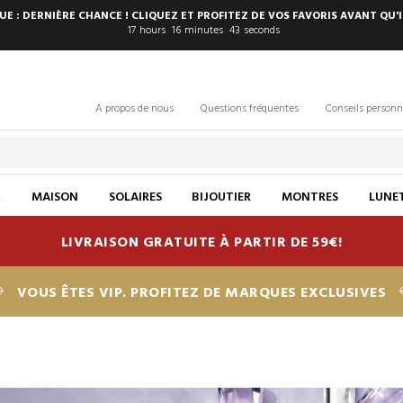
E : DERNIÈRE CHANCE ! CLIQUEZ ET PROFITEZ DE VOS FAVORIS AVANT QU'I
17
hours
16
minutes
42
seconds
A propos de nous
Questions fréquentes
Conseils personn
X
MAISON
SOLAIRES
BIJOUTIER
MONTRES
LUNET
LIVRAISON GRATUITE À PARTIR DE 59€!
VOUS ÊTES VIP. PROFITEZ DE MARQUES EXCLUSIVES