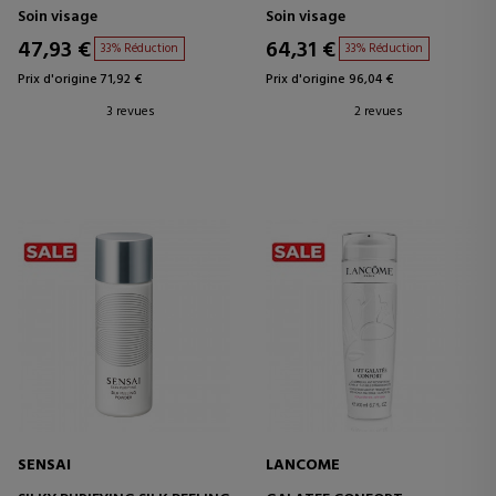
LE VISAGE
MASQUE CRÈME EXFOLIANT
Soin visage
Soin visage
47,93 €
64,31 €
33% Réduction
33% Réduction
Prix d'origine 71,92 €
Prix d'origine 96,04 €
3 revues
2 revues
SENSAI
LANCOME