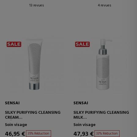
13 revues
4 revues
SENSAI
SENSAI
SILKY PURIFYING CLEANSING
SILKY PURIFYING CLEANSING
CREAM
MILK
CRÈME NETTOYANTE
TRAITEMENT NETTOYANT
Soin visage
Soin visage
46,95 €
47,93 €
35% Réduction
33% Réduction