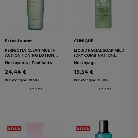
Estee Lauder
CLINIQUE
PERFECTLY CLEAN MULTI-
LIQUID FACIAL SOAP MILD
ACTION TONING LOTION
(DRY COMBINATION)
LOTION TONIQUE POUR LE
GEL NETTOYANT VISAGE
Nettoyants | Tonifiants
Nettoyage
VISAGE
24,44 €
19,54 €
Prix d'origine 39,58 €
Prix d'origine 35,80 €
1 revues
1 revues