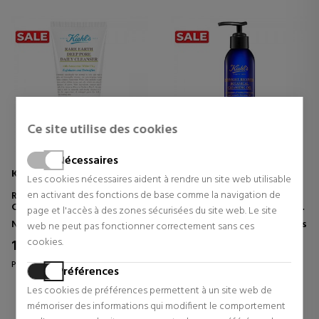
Ce site utilise des cookies
Nécessaires
KIEHL'S
KIEHL'S
Les cookies nécessaires aident à rendre un site web utilisable
en activant des fonctions de base comme la navigation de
RARE EARTH DEEP PORE DAILY
MIDNIGHT RECOVERY
CLEANSER
BOTANICAL CLEANSING OIL
page et l'accès à des zones sécurisées du site web. Le site
NETTOYANT VISAGE
HUILE NETTOYANTE POUR LE
Nettoyants et démaquillants
Nettoyants et démaquillants
web ne peut pas fonctionner correctement sans ces
VISAGE
cookies.
19,64 €
24,65 €
37% Réduction
38% Réduction
Prix d'origine 30,93 €
Prix d'origine 39,58 €
Préférences
3 revues
7 revues
Les cookies de préférences permettent à un site web de
mémoriser des informations qui modifient le comportement