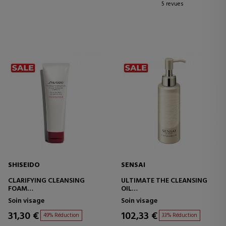
5 revues
SHISEIDO
SENSAI
CLARIFYING CLEANSING
ULTIMATE THE CLEANSING
FOAM
OIL
NETTOYANT VISAGE
HUILE NETTOYANTE POUR LE
Soin visage
Soin visage
MOUSSANT
VISAGE
31,30 €
102,33 €
49% Réduction
33% Réduction