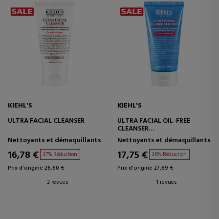
KIEHL'S
KIEHL'S
ULTRA FACIAL CLEANSER
ULTRA FACIAL OIL-FREE
CLEANSER
NETTOYANT VISAGE POUR
Nettoyants et démaquillants
Nettoyants et démaquillants
PEAUX GRASSES
16,78 €
17,75 €
37% Réduction
36% Réduction
Prix d'origine 26,60 €
Prix d'origine 27,69 €
2 revues
1 revues