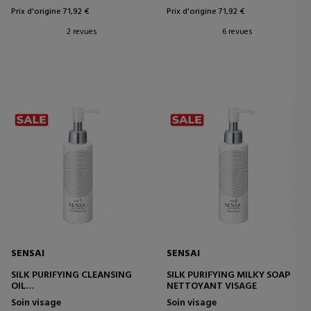
Prix d'origine 71,92 €
Prix d'origine 71,92 €
2 revues
6 revues
SENSAI
SENSAI
SILK PURIFYING CLEANSING
SILK PURIFYING MILKY SOAP
OIL
NETTOYANT VISAGE
HUILE DE NETTOYAGE
Soin visage
Soin visage