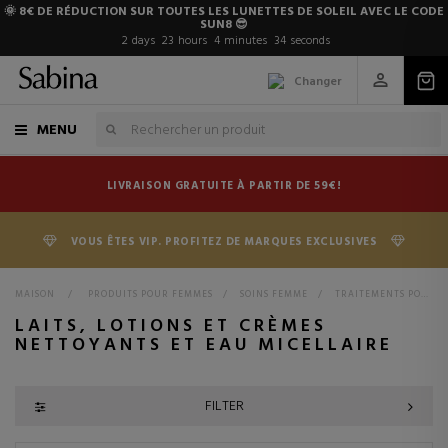
🌞 8€ DE RÉDUCTION SUR TOUTES LES LUNETTES DE SOLEIL AVEC LE CODE
SUN8 😎
2
days
23
hours
4
minutes
32
seconds
Changer
MENU
LIVRAISON GRATUITE À PARTIR DE 59€!
VOUS ÊTES VIP. PROFITEZ DE MARQUES EXCLUSIVES
MAISON
>
PRODUITS POUR FEMMES
>
SOINS FEMME
>
TRAITEMENTS POUR LES FEMMES
LAITS, LOTIONS ET CRÈMES
NETTOYANTS ET EAU MICELLAIRE
FILTER