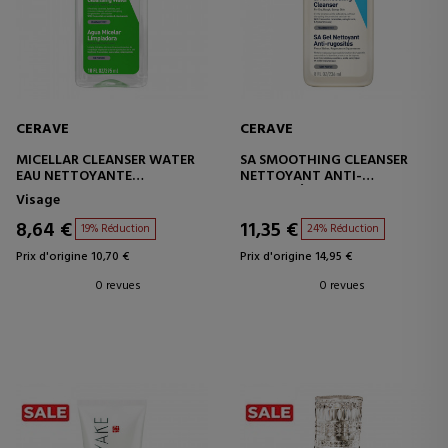
CERAVE
CERAVE
MICELLAR CLEANSER WATER
SA SMOOTHING CLEANSER
EAU NETTOYANTE
NETTOYANT ANTI-
HYDRATANTE
RUGOSITÉS
Visage
8,64 €
11,35 €
19% Réduction
24% Réduction
Prix d'origine 10,70 €
Prix d'origine 14,95 €
0 revues
0 revues