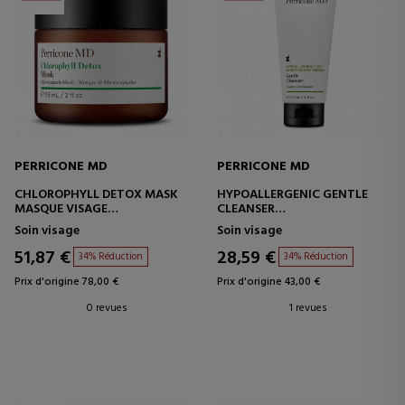
PERRICONE MD
PERRICONE MD
CHLOROPHYLL DETOX MASK
HYPOALLERGENIC GENTLE
MASQUE VISAGE
CLEANSER
REVITALISANT ET PURIFIANT
NETTOYANT VISAGE - PEAU
Soin visage
Soin visage
SENSIBLE
51,87 €
28,59 €
34% Réduction
34% Réduction
Prix d'origine 78,00 €
Prix d'origine 43,00 €
0 revues
1 revues