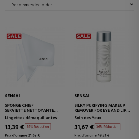
SENSAI
SENSAI
SPONGE CHIEF
SILKY PURIFYING MAKEUP
SERVIETTE NETTOYANTE
REMOVER FOR EYE AND LIP
POUR LE VISAGE
DÉMAQUILLANT POUR LES
Lingettes démaquillantes
Soin des Yeux
YEUX ET LES LÈVRES
13,39 €
31,67 €
38% Réduction
36% Réduction
Prix d'origine 21,63 €
Prix d'origine 49,21 €