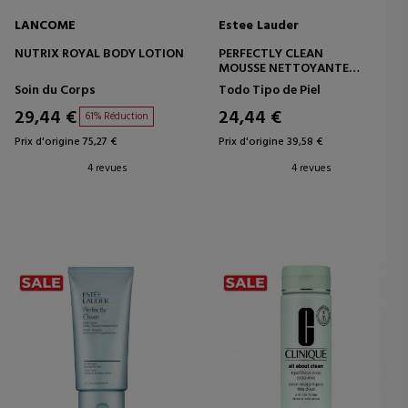
LANCOME
Estee Lauder
NUTRIX ROYAL BODY LOTION
PERFECTLY CLEAN
MOUSSE NETTOYANTE
MULTI-ACTIONS / MASQUE
Soin du Corps
Todo Tipo de Piel
PURIFIANT
29,44 €
24,44 €
61% Réduction
Prix d'origine 75,27 €
Prix d'origine 39,58 €
4 revues
4 revues