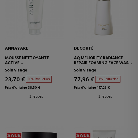
ANNAYAKE
DECORTÉ
MOUSSE NETTOYANTE
AQ MELIORITY RADIANCE
ACTIVE
REPAIR FOAMING FACE WASH
MOUSSE NETTOYANTE POUR
MOUSSE NETTOYANTE POUR
Soin visage
Soin visage
LE VISAGE
LE VISAGE
23,70 €
77,96 €
38% Réduction
33% Réduction
Prix d'origine 38,50 €
Prix d'origine 117,23 €
2 revues
2 revues