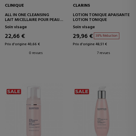
CLINIQUE
CLARINS
ALL IN ONE CLEANSING
LOTION TONIQUE APAISANTE
LAIT MICELLAIRE POUR PEAUX
LOTION TONIQUE
SÈCHES/MIXTES
Soin visage
Soin visage
22,66 €
29,96 €
38% Réduction
Prix d'origine 40,66 €
Prix d'origine 48,51 €
0 revues
7 revues