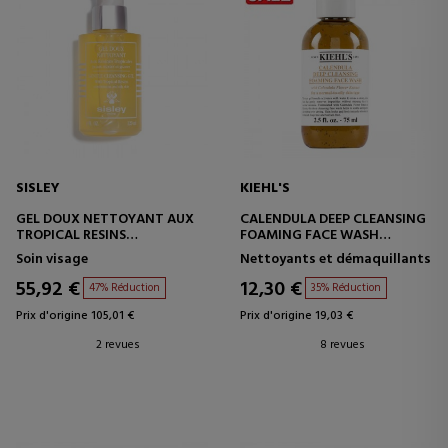
SISLEY
KIEHL'S
GEL DOUX NETTOYANT AUX
CALENDULA DEEP CLEANSING
TROPICAL RESINS
FOAMING FACE WASH
GEL NETTOYANT VISAGE
GEL NETTOYANT VISAGE
Soin visage
Nettoyants et démaquillants
55,92 €
12,30 €
47% Réduction
35% Réduction
Prix d'origine 105,01 €
Prix d'origine 19,03 €
2 revues
8 revues