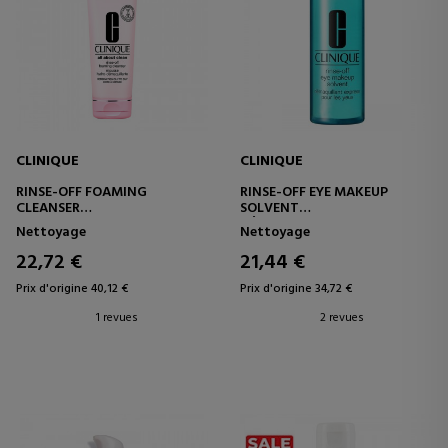
CLINIQUE
CLINIQUE
RINSE-OFF FOAMING
RINSE-OFF EYE MAKEUP
CLEANSER
SOLVENT
NETTOYANT VISAGE
DÉMAQUILLANT POUR LES
Nettoyage
Nettoyage
YEUX
22,72 €
21,44 €
Prix d'origine 40,12 €
Prix d'origine 34,72 €
1 revues
2 revues