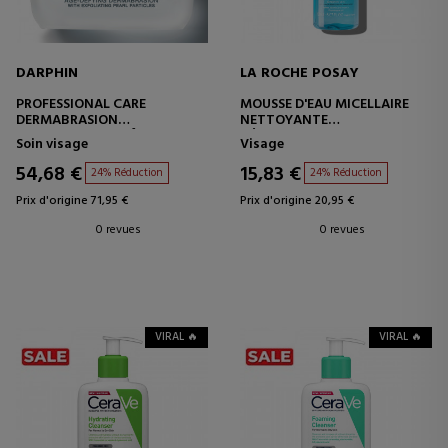
DARPHIN
LA ROCHE POSAY
PROFESSIONAL CARE
MOUSSE D'EAU MICELLAIRE
DERMABRASION
NETTOYANTE
EXFOLIANT ANTI-ÂGE
DÉMAQUILLANT MOUSSANT
Soin visage
Visage
54,68 €
15,83 €
24% Réduction
24% Réduction
Prix d'origine 71,95 €
Prix d'origine 20,95 €
0 revues
0 revues
VIRAL 🔥
VIRAL 🔥