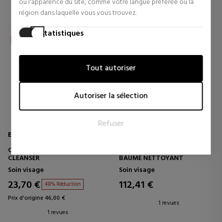
ou l'apparence du site, comme votre langue préférée ou la
région dans laquelle vous vous trouvez.
Statistiques
Les cookies statistiques aident les propriétaires de sites web
à comprendre comment les visiteurs interagissent avec les
Tout autoriser
sites web en collectant et en fournissant des informations
de manière anonyme.
Autoriser la sélection
Marketing
Les cookies marketing sont utilisés pour suivre les visiteurs
Refuser
sur les sites web. L'intention est d'afficher des annonces qui
ELIZABETH ARDEN
LA PRAIRIE
sont pertinentes et engageantes pour l'utilisateur individuel
et donc plus précieuses pour les éditeurs et les annonceurs
CERAMIDE PURIFYING CREAM
SUPREME BALM CLEANSER
tiers.
CLEANSER
BAUME NETTOYANT
Soin visage
Soin visage
23,70 €
112,41 €
48% Réduction
Prix d'origine 46,00 €
1 revues
1 revues