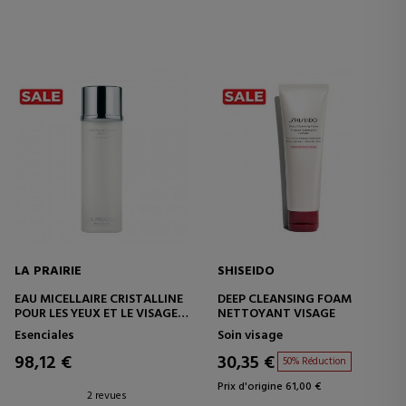
LA PRAIRIE
SHISEIDO
EAU MICELLAIRE CRISTALLINE
DEEP CLEANSING FOAM
POUR LES YEUX ET LE VISAGE
NETTOYANT VISAGE
EAU MICELLAIRE
Esenciales
Soin visage
98,12 €
30,35 €
50% Réduction
Prix d'origine 61,00 €
2 revues