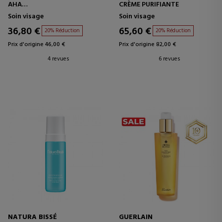
AHA
CRÈME PURIFIANTE
GEL NETTOYANT POUR LE
Soin visage
Soin visage
VISAGE
36,80 €
65,60 €
20% Réduction
20% Réduction
Prix d'origine 46,00 €
Prix d'origine 82,00 €
4 revues
6 revues
NATURA BISSÉ
GUERLAIN