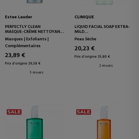
Estee Lauder
CLINIQUE
PERFECTLY CLEAN
LIQUID FACIAL SOAP EXTRA-
MASQUE-CRÈME NETTOYANT
MILD
HYDRATANT MULTI-ACTIONS
SAVON POUR LE VISAGE
Masques | Exfoliants |
Peau Sèche
Complémentaires
20,23 €
23,89 €
Prix d'origine 35,80 €
Prix d'origine 39,58 €
2 revues
5 revues