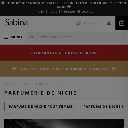
🌞 8€ DE RÉDUCTION SUR TOUTES LES LUNETTES DE SOLEIL AVEC LE CODE
SUN8 😎
1
day
6
hours
31
minutes
48
seconds
Changer
MENU
LIVRAISON GRATUITE À PARTIR DE 59€!
VOUS ÊTES VIP. PROFITEZ DE MARQUES EXCLUSIVES
MAISON
>
PARFUMERIE DE NICHE
PARFUMERIE DE NICHE
PARFUMS DE NICHE POUR FEMME
PARFUMS DE NICHE H