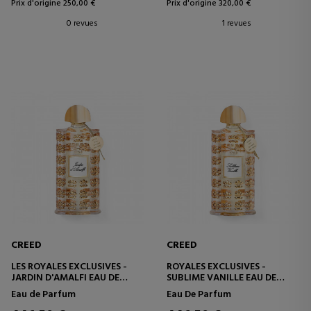
Prix d'origine 250,00 €
Prix d'origine 320,00 €
0 revues
1 revues
CREED
CREED
LES ROYALES EXCLUSIVES -
ROYALES EXCLUSIVES -
JARDIN D'AMALFI EAU DE
SUBLIME VANILLE EAU DE
PARFUM
PARFUM
Eau de Parfum
Eau De Parfum