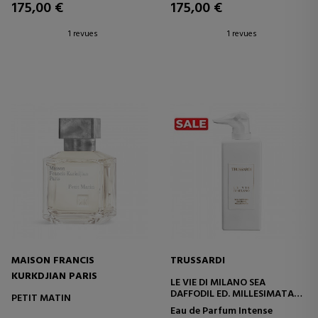
175,00 €
175,00 €
1 revues
1 revues
MAISON FRANCIS
TRUSSARDI
KURKDJIAN PARIS
LE VIE DI MILANO SEA
DAFFODIL ED. MILLESIMATA
PETIT MATIN
EAU DE PARFUM INTENSE
Eau de Parfum Intense