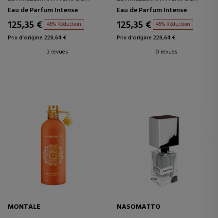
PARFUM INTENSE
PARFUM INTENSE
Eau de Parfum Intense
Eau de Parfum Intense
125,35 €
125,35 €
45% Réduction
45% Réduction
Prix d'origine 228,64 €
Prix d'origine 228,64 €
3 revues
0 revues
MONTALE
NASOMATTO