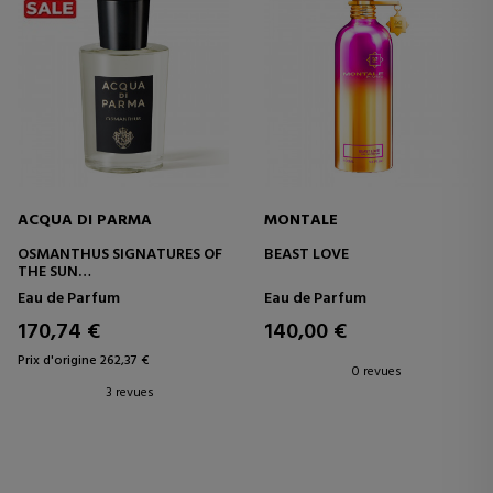
ACQUA DI PARMA
MONTALE
OSMANTHUS SIGNATURES OF
BEAST LOVE
THE SUN
EAU DE PARFUM
Eau de Parfum
Eau de Parfum
170,74 €
140,00 €
Prix d'origine 262,37 €
0 revues
3 revues