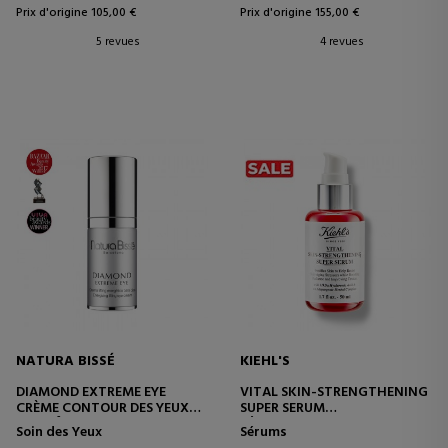
Prix d'origine 105,00 €
Prix d'origine 155,00 €
5 revues
4 revues
NATURA BISSÉ
KIEHL'S
DIAMOND EXTREME EYE
VITAL SKIN-STRENGTHENING
CRÈME CONTOUR DES YEUX
SUPER SERUM
ANTI-ÂGE
SÉRUM FORTIFIANT
Soin des Yeux
Sérums