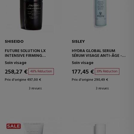
SHISEIDO
SISLEY
FUTURE SOLUTION LX
HYDRA GLOBAL SERUM
INTENSIVE FIRMING
SÉRUM VISAGE ANTI-ÂGE -
CONTOUR SERUM
HYDRATANT
Soin visage
Soin visage
SÉRUM RAFFERMISSANT POUR
LE VISAGE ET LE COU
258,27 €
177,45 €
48% Réduction
39% Réduction
Prix d'origine 497,00 €
Prix d'origine 290,49 €
3 revues
3 revues