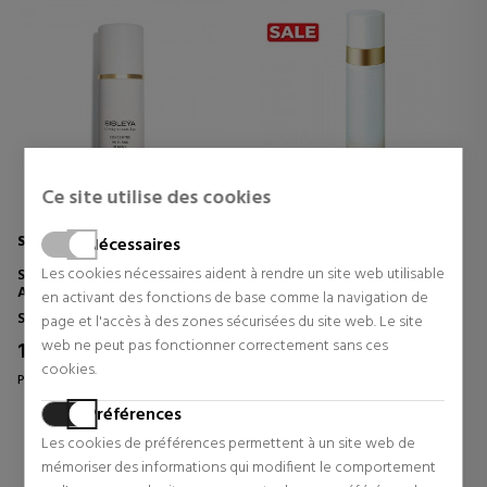
Ce site utilise des cookies
SISLEY
SENSAI
Nécessaires
Les cookies nécessaires aident à rendre un site web utilisable
SISLEYA L'INTEGRAL ANTI-
ABSOLUTE SILK MICRO
AGE CONCENTRATE HAND
MOUSSE TREATMENT
en activant des fonctions de base comme la navigation de
CARE
MOUSSE DE SOIN ANTI-ÂGE
Soin des mains
Soin visage
page et l'accès à des zones sécurisées du site web. Le site
CRÈME MAINS ANTI-ÂGE
web ne peut pas fonctionner correctement sans ces
105,40 €
132,43 €
35% Réduction
37% Réduction
cookies.
Prix d'origine 162,33 €
Prix d'origine 211,00 €
1 revues
5 revues
Préférences
Les cookies de préférences permettent à un site web de
mémoriser des informations qui modifient le comportement