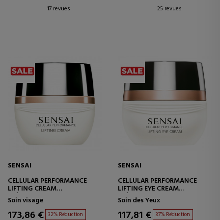
17 revues
25 revues
SENSAI
SENSAI
CELLULAR PERFORMANCE
CELLULAR PERFORMANCE
LIFTING CREAM
LIFTING EYE CREAM
CRÈME LIFTANTE POUR LE
CRÈME CONTOUR DES YEUX
Soin visage
Soin des Yeux
VISAGE
EFFET LIFTANT
173,86 €
117,81 €
32% Réduction
37% Réduction