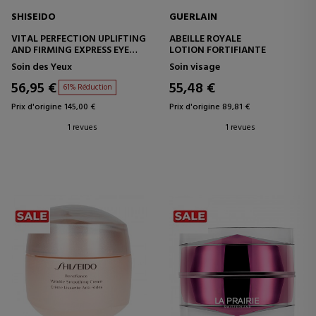
SHISEIDO
GUERLAIN
VITAL PERFECTION UPLIFTING
ABEILLE ROYALE
AND FIRMING EXPRESS EYE
LOTION FORTIFIANTE
MASK
Soin des Yeux
Soin visage
56,95 €
55,48 €
61% Réduction
Prix d'origine 145,00 €
Prix d'origine 89,81 €
1 revues
1 revues