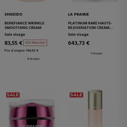
SHISEIDO
LA PRAIRIE
BENEFIANCE WRINKLE
PLATINUM RARE HAUTE-
SMOOTHING CREAM
REJUVENATION CREAM
CRÈME VISAGE
Soin visage
Soin visage
RAJEUNISSANTE
83,55 €
643,73 €
42% Réduction
Prix d'origine 144,00 €
1 revues
4 revues