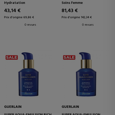
1&2
SOIN HYDRATANT
Hydratation
Soins Femme
CRÈME CORRECTRICE
CONCENTRÉ
ANTIOXYDANTE
43,14 €
81,43 €
Prix d'origine 69,86 €
Prix d'origine 142,34 €
0 revues
0 revues
GUERLAIN
GUERLAIN
SUPER AQUA-EMULSION RICH
SUPER AQUA-EMULSION