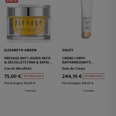
ELIZABETH ARDEN
SISLEY
PREVAGE ANTI-AGING NECK
CRÈME CORPS
& DÉCOLLETÉ FIRM & REPAIR
RAFFERMISSANTE
CREAM
CONCENTRÉE ANTI-ÂGE
Cou et Décolleté
Soin du Corps
CRÈME ANTI-ÂGE -
SISLEYA L'INTÉGRALE
RAFFERMISSANTE -
CRÈME RAFFERMISSANTE
75,00 €
244,10 €
42% Réduction
32% Réduction
RÉPARATRICE
POUR LE CORPS
Prix d'origine 130,00 €
Prix d'origine 358,63 €
3 revues
2 revues