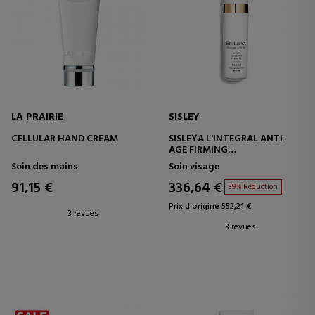
LA PRAIRIE
SISLEY
CELLULAR HAND CREAM
SISLEŸA L'INTEGRAL ANTI-
AGE FIRMING
CONCENTRATED SERUM
Soin des mains
Soin visage
91,15 €
336,64 €
39% Réduction
Prix d'origine 552,21 €
3 revues
3 revues