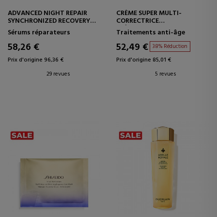
ADVANCED NIGHT REPAIR
CRÈME SUPER MULTI-
SYNCHRONIZED RECOVERY
CORRECTRICE
COMPLEX
CRÈME MULTI-CORRECTRICE
Sérums réparateurs
Traitements anti-âge
SÉRUM RÉPARATEUR POUR LE
VISAGE
58,26 €
52,49 €
38% Réduction
Prix d'origine 96,36 €
Prix d'origine 85,01 €
29 revues
5 revues