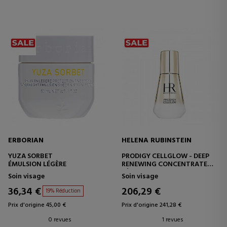
ERBORIAN
HELENA RUBINSTEIN
YUZA SORBET
PRODIGY CELLGLOW - DEEP
ÉMULSION LÉGÈRE
RENEWING CONCENTRATE
SÉRUM DE TRAITEMENT ANTI-
Soin visage
Soin visage
ÂGE INTENSIF
36,34 €
206,29 €
19% Réduction
Prix d'origine 45,00 €
Prix d'origine 241,28 €
0 revues
1 revues