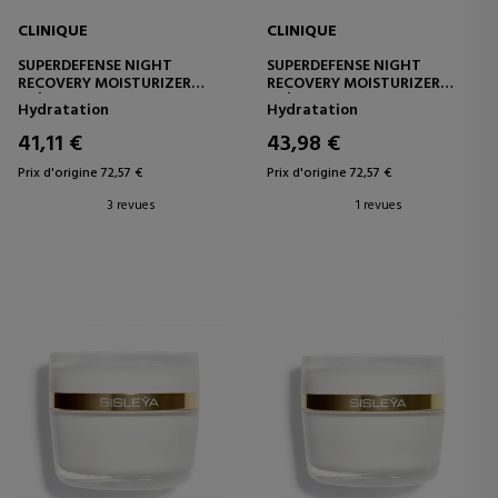
CLINIQUE
CLINIQUE
SUPERDEFENSE NIGHT
SUPERDEFENSE NIGHT
RECOVERY MOISTURIZER
RECOVERY MOISTURIZER
CRÈME HYDRATANTE DE NUIT
CRÈME HYDRATANTE DE NUIT
Hydratation
Hydratation
41,11 €
43,98 €
Prix d'origine 72,57 €
Prix d'origine 72,57 €
3 revues
1 revues