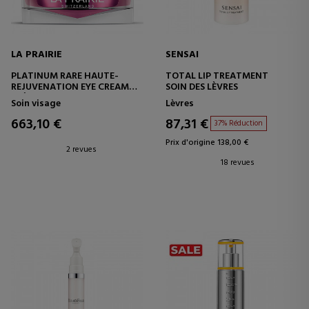
LA PRAIRIE
SENSAI
PLATINUM RARE HAUTE-
TOTAL LIP TREATMENT
REJUVENATION EYE CREAM
SOIN DES LÈVRES
CRÈME CONTOUR DES YEUX
Soin visage
Lèvres
663,10 €
87,31 €
37% Réduction
Prix d'origine 138,00 €
2 revues
18 revues