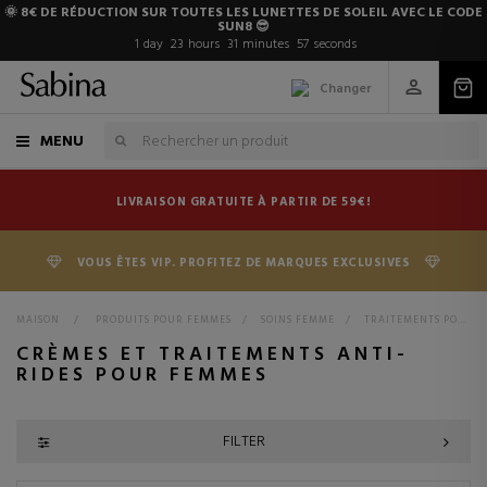
🌞 8€ DE RÉDUCTION SUR TOUTES LES LUNETTES DE SOLEIL AVEC LE CODE
SUN8 😎
1
day
23
hours
31
minutes
56
seconds
Changer
MENU
LIVRAISON GRATUITE À PARTIR DE 59€!
VOUS ÊTES VIP. PROFITEZ DE MARQUES EXCLUSIVES
MAISON
>
PRODUITS POUR FEMMES
>
SOINS FEMME
>
TRAITEMENTS POUR LES FEMMES
CRÈMES ET TRAITEMENTS ANTI-
RIDES POUR FEMMES
FILTER