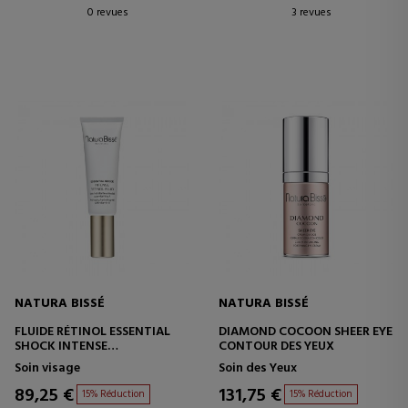
0 revues
3 revues
NATURA BISSÉ
NATURA BISSÉ
FLUIDE RÉTINOL ESSENTIAL
DIAMOND COCOON SHEER EYE
SHOCK INTENSE
CONTOUR DES YEUX
TRAITEMENT HYDRATANT
Soin visage
Soin des Yeux
PAR FLUIDE
89,25 €
131,75 €
15% Réduction
15% Réduction