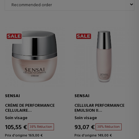
SENSAI
SENSAI
CRÈME DE PERFORMANCE
CELLULAR PERFORMANCE
CELLULAIRE
EMULSION II
CRÈME DE SOIN INTENSIF
ÉMULSION RICHE ET
Soin visage
Soin visage
POUR PEAU SÈCHE
HYDRATANTE
105,55 €
93,07 €
38% Réduction
38% Réduction
Prix d'origine 169,00 €
Prix d'origine 149,00 €