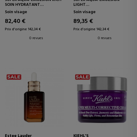
SOIN HYDRATANT
LIGHT
CONCENTRÉ
SOIN HYDRATANT
Soin visage
Soin visage
CONCENTRÉ
82,40 €
89,35 €
Prix d'origine 142,34 €
Prix d'origine 142,34 €
0 revues
0 revues
Estee Lauder
KIEHL'S