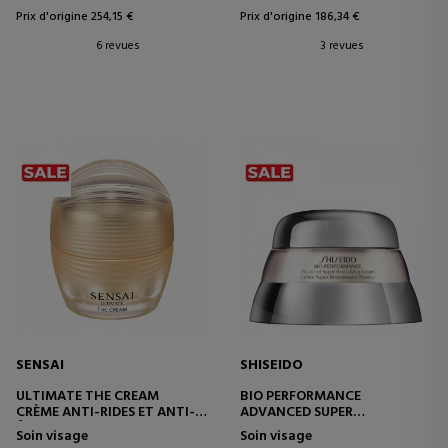
Prix d'origine 254,15 €
Prix d'origine 186,34 €
6 revues
3 revues
SENSAI
SHISEIDO
ULTIMATE THE CREAM
BIO PERFORMANCE
CRÈME ANTI-RIDES ET ANTI-
ADVANCED SUPER
ÂGE
REVITALIZER CREAM
Soin visage
Soin visage