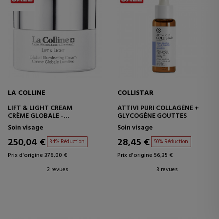
LA COLLINE
COLLISTAR
LIFT & LIGHT CREAM
ATTIVI PURI COLLAGÈNE +
CRÈME GLOBALE -
GLYCOGÈNE GOUTTES
ILLUMINATRICE
Soin visage
Soin visage
250,04 €
28,45 €
34% Réduction
50% Réduction
Prix d'origine 376,00 €
Prix d'origine 56,35 €
2 revues
3 revues