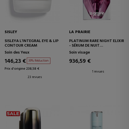
SISLEY
LA PRAIRIE
SISLEYA L'INTEGRAL EYE & LIP
PLATINUM RARE NIGHT ELIXIR
CONTOUR CREAM
- SÉRUM DE NUIT
RAJEUNISSANT POUR LE
Soin des Yeux
Soin visage
VISAGE
146,23 €
936,59 €
39% Réduction
Prix d'origine 238,58 €
1 revues
23 revues