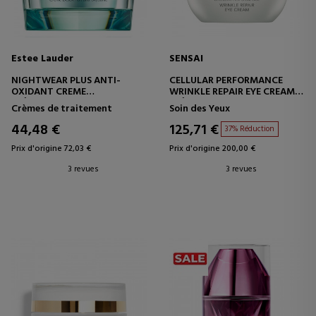
Estee Lauder
SENSAI
NIGHTWEAR PLUS ANTI-
CELLULAR PERFORMANCE
OXIDANT CREME
WRINKLE REPAIR EYE CREAM
CRÈME DE NUIT
CRÈME CONTOUR DES YEUX
Crèmes de traitement
Soin des Yeux
ANTIOXYDANTE
RÉPARATRICE - ANTI-ÂGE
44,48 €
125,71 €
37% Réduction
Prix d'origine 72,03 €
Prix d'origine 200,00 €
3 revues
3 revues