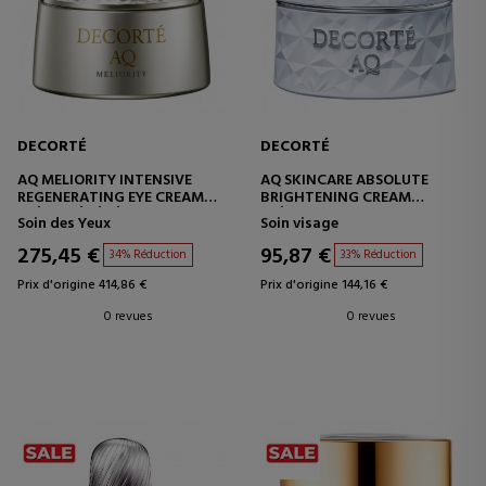
DECORTÉ
DECORTÉ
AQ MELIORITY INTENSIVE
AQ SKINCARE ABSOLUTE
REGENERATING EYE CREAM
BRIGHTENING CREAM
CRÈME RÉGÉNÉRANTE
CRÈME ANTI-IMPERFECTIONS
Soin des Yeux
Soin visage
INTENSIVE
- RAFFERMISSANTE
275,45 €
95,87 €
34% Réduction
33% Réduction
Prix d'origine 414,86 €
Prix d'origine 144,16 €
0 revues
0 revues