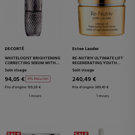
DECORTÉ
Estee Lauder
WHITELOGIST BRIGHTENING
RE-NUTRIV ULTIMATE LIFT
CORRECTING SERUM WITH
REGENERATING YOUTH
KOJIC ACID
CREME
Soin visage
Soin visage
SÉRUM CORRECTEUR ET
CRÈME RÉGÉNÉRANTE ANTI-
ILLUMINATEUR
ÂGE
94,05 €
240,49 €
41% Réduction
Prix d'origine 159,30 €
Prix d'origine 389,45 €
1 revues
1 revues