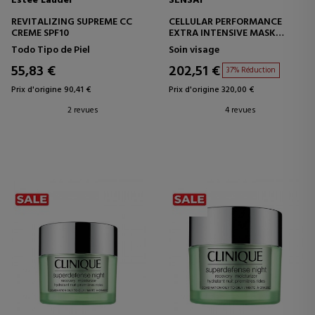
Estee Lauder
SENSAI
REVITALIZING SUPREME CC
CELLULAR PERFORMANCE
CREME SPF10
EXTRA INTENSIVE MASK
MASQUE EXTRA INTENSIF
Todo Tipo de Piel
Soin visage
55,83 €
202,51 €
37% Réduction
Prix d'origine 90,41 €
Prix d'origine 320,00 €
2 revues
4 revues