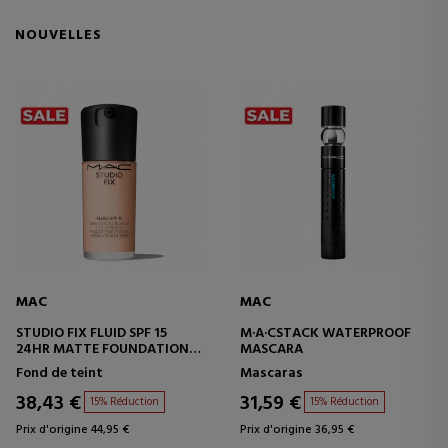
NOUVELLES
MAC
MAC
STUDIO FIX FLUID SPF 15
M·A·CSTACK WATERPROOF
24HR MATTE FOUNDATION +
MASCARA
OIL CONTROL
Fond de teint
Mascaras
BASE DE MAQUILLAGE
38,43 €
31,59 €
15% Réduction
15% Réduction
Prix d'origine 44,95 €
Prix d'origine 36,95 €