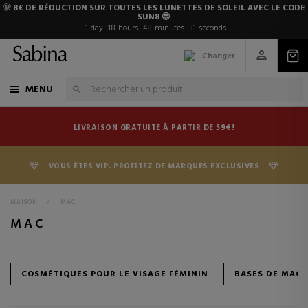
🌞 8€ DE RÉDUCTION SUR TOUTES LES LUNETTES DE SOLEIL AVEC LE CODE
SUN8 😎
1
day
18
hours
48
minutes
31
seconds
Changer
MENU
LIVRAISON GRATUITE À PARTIR DE 59€!
VOUS ÊTES VIP. PROFITEZ DE MARQUES EXCLUSIVES
MAISON
>
MAC
MAC
COSMÉTIQUES POUR LE VISAGE FÉMININ
BASES DE MAQ