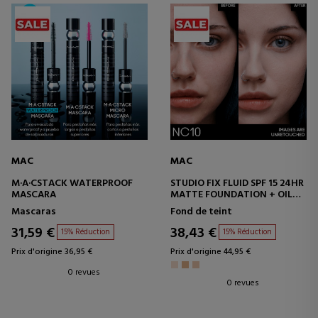
MAC
MAC
M·A·CSTACK WATERPROOF
STUDIO FIX FLUID SPF 15 24HR
MASCARA
MATTE FOUNDATION + OIL
CONTROL
Mascaras
Fond de teint
BASE DE MAQUILLAGE
31,59 €
38,43 €
15% Réduction
15% Réduction
Prix d'origine 36,95 €
Prix d'origine 44,95 €
0 revues
0 revues