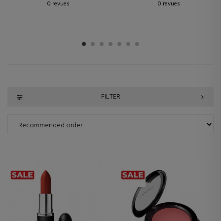
0 revues
0 revues
1
2
3
4
5
6
7
FILTER