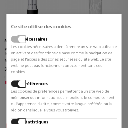
Ce site utilise des cookies
Nécessaires
MAC
MAC
Les cookies nécessaires aident à rendre un site web utilisable
POWDER KISS
PREP + PRIME FIX + MATTE
en activant des fonctions de base comme la navigation de
ROUGE À LÈVRES
SPRAY FIXATEUR
RAFRAÎCHISSANT QUI MATIFIE
page et l'accès à des zones sécurisées du site web. Le site
Rouges à Lèvres
Soin visage
INSTANTANÉMENT
web ne peut pas fonctionner correctement sans ces
20,48 €
25,61 €
14% Réduction
14% Réduction
cookies.
Prix d'origine 23,95 €
Prix d'origine 29,95 €
Préférences
0 revues
0 revues
Les cookies de préférences permettent à un site web de
mémoriser des informations qui modifient le comportement
ou l'apparence du site, comme votre langue préférée ou la
région dans laquelle vous vous trouvez.
Statistiques