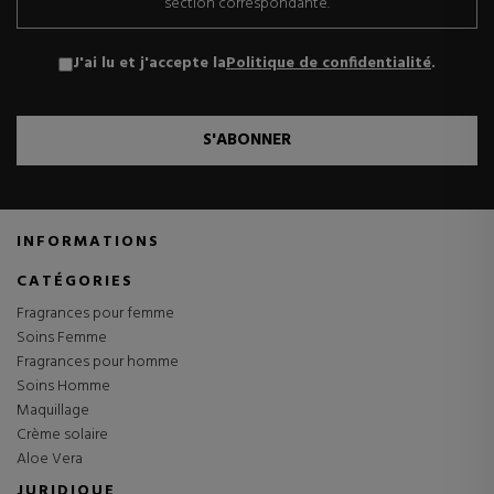
section correspondante.
J'ai lu et j'accepte la
Politique de confidentialité
.
S'ABONNER
INFORMATIONS
CATÉGORIES
Fragrances pour femme
Soins Femme
Fragrances pour homme
Soins Homme
Maquillage
Crème solaire
Aloe Vera
JURIDIQUE