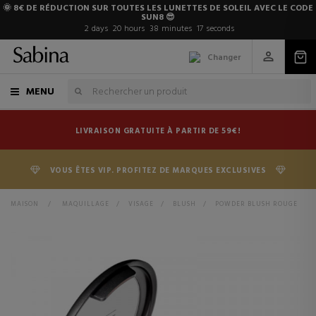
🌞 8€ DE RÉDUCTION SUR TOUTES LES LUNETTES DE SOLEIL AVEC LE CODE
SUN8 😎
2
days
20
hours
38
minutes
17
seconds
Changer
MENU
LIVRAISON GRATUITE À PARTIR DE 59€!
VOUS ÊTES VIP. PROFITEZ DE MARQUES EXCLUSIVES
MAISON
>
MAQUILLAGE
>
VISAGE
>
BLUSH
>
POWDER BLUSH ROUGE