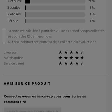
4 étoiles
9
%
3 étoiles
1
%
2 étoiles
1
%
1 étoile
1
%
La note est calculée à partir des 781 avis Trusted Shops collectés
au cours des 12 derniers mois.
Au total, sabinastore.com/fr a déjà collecté 781 évaluations.
Livraison
Marchandise
Service client
AVIS SUR CE PRODUIT
Connectez-vous ou inscrivez-vous
pour écrire un
commentaire