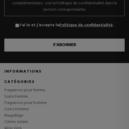
complémentaires : voir la Politique de confidentialité dans la
section correspondante.
J'ai lu et j'accepte la
Politique de confidentialité
.
S'ABONNER
INFORMATIONS
CATÉGORIES
Fragrances pour femme
Soins Femme
Fragrances pour homme
Soins Homme
Maquillage
Crème solaire
Aloe Vera