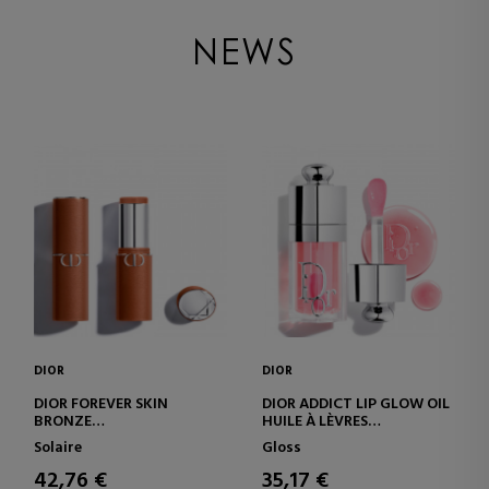
NEWS
DIOR
DIOR
DIOR FOREVER SKIN
DIOR ADDICT LIP GLOW OIL
BRONZE
HUILE À LÈVRES
BAUME BRONZANT ULTRA-
HYDRATANTE 24H - 3 FINIS
Solaire
Gloss
FONDANT EN STICK – FINI
ULTRA-BRILLANTS
NATUREL ET MODULABLE
42,76 €
35,17 €