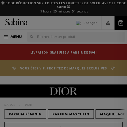
🌞 8€ DE RÉDUCTION SUR TOUTES LES LUNETTES DE SOLEIL AVEC LE CODE
SUN8 😎
9
hours
55
minutes
53
seconds
Changer
MENU
LIVRAISON GRATUITE À PARTIR DE 59€!
VOUS ÊTES VIP. PROFITEZ DE MARQUES EXCLUSIVES
MAISON
>
DIOR
PARFUM FÉMININ
PARFUM MASCULIN
MAQUILLAGE