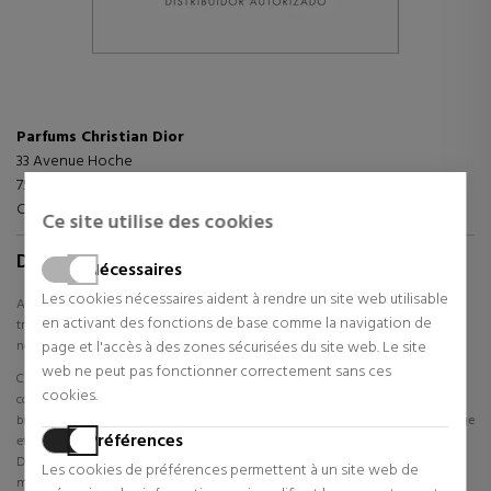
Parfums Christian Dior
33 Avenue Hoche
75008 PARÍS
Contacto:
https://www.dior.com/es_es/beauty/contact-parfum
Ce site utilise des cookies
DIOR
Nécessaires
Les cookies nécessaires aident à rendre un site web utilisable
Achetez en ligne des parfums, des cosmétiques et du maquillage Dior à des prix
en activant des fonctions de base comme la navigation de
très avantageux. La plus grande sélection de produits Dior et toutes les dernières
nouvelles.
page et l'accès à des zones sécurisées du site web. Le site
web ne peut pas fonctionner correctement sans ces
Christian Dior a fondé sa marque de mode en 1946. Depuis, il conçoit, produit et
cookies.
commercialise des articles et accessoires tendance tels que des chaussures, des
bijoux et des montres, ainsi que des cosmétiques, des parfums, des soins du visage
Préférences
et des articles de maquillage. Dior se caractérise par son style élégant et sélect.
Dans le magasin Sabina, vous trouverez une large gamme de produits de
Les cookies de préférences permettent à un site web de
maquillage, de cosmétiques et de parfums Dior pour elle et lui. Trouvez tout ce