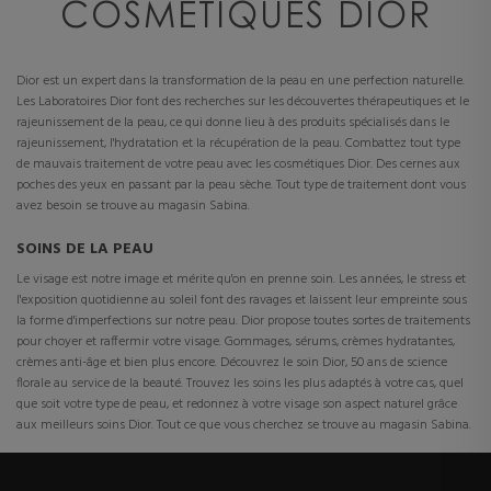
COSMÉTIQUES DIOR
Dior est un expert dans la transformation de la peau en une perfection naturelle.
Les Laboratoires Dior font des recherches sur les découvertes thérapeutiques et le
rajeunissement de la peau, ce qui donne lieu à des produits spécialisés dans le
rajeunissement, l'hydratation et la récupération de la peau. Combattez tout type
de mauvais traitement de votre peau avec les cosmétiques Dior. Des cernes aux
poches des yeux en passant par la peau sèche. Tout type de traitement dont vous
avez besoin se trouve au magasin Sabina.
SOINS DE LA PEAU
Le visage est notre image et mérite qu'on en prenne soin. Les années, le stress et
l'exposition quotidienne au soleil font des ravages et laissent leur empreinte sous
la forme d'imperfections sur notre peau. Dior propose toutes sortes de traitements
pour choyer et raffermir votre visage. Gommages, sérums, crèmes hydratantes,
crèmes anti-âge et bien plus encore. Découvrez le soin Dior, 50 ans de science
florale au service de la beauté. Trouvez les soins les plus adaptés à votre cas, quel
que soit votre type de peau, et redonnez à votre visage son aspect naturel grâce
aux meilleurs soins Dior. Tout ce que vous cherchez se trouve au magasin Sabina.