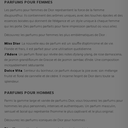
PARFUMS POUR FEMMES
Les parfums pour femmes de Dior représentent la force de la femme
d'aujourd'hui. Ils contiennent des arômes uniques, avec des touches épicées et des
essences boisées qui donnent de l'élégance et un style unique à chaque femme
qui les porte. Des parfums parfaits pour faire impression partout où vous allez.
Découvrez les parfums pour femmes les plus emblématiques de Dior :
Miss Dior
. La nouvelle eau de parfum est un souffle d'optimisme et de vie.
Floride et frais, il est parfait pour une utilisation quotidienne.
J'Adore
. Un parfum floral qui révèle des notes d'ylang-ylang, de rose damascena,
de jasmin grandiflorum de Grasse et de jasmin sambac d'Inde. Une composition
incroyablement séduisante.
Dolce Vita
. Senteur du bonheur, ce parfum évoque la joie avec son mélange
fruité et floral de cannelle et de cèdre. Il incarne l'esprit de Dior dans toute sa
splendeur.
PARFUMS POUR HOMMES
Parmi la gamme large et variée de parfums Dior, vous trouverez les parfums pour
hommes les plus personnels, intenses et authentiques. Un parfum masculin,
sensuel et boisé qui représente l'homme le plus captivant et le plus original.
Découvrez les parfums iconiques de Dior pour hommes :