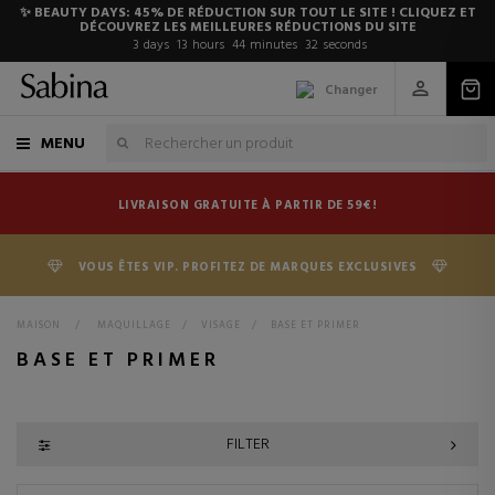
✨ BEAUTY DAYS: 45% DE RÉDUCTION SUR TOUT LE SITE ! CLIQUEZ ET
DÉCOUVREZ LES MEILLEURES RÉDUCTIONS DU SITE
3
days
13
hours
44
minutes
32
seconds
Changer
MENU
LIVRAISON GRATUITE À PARTIR DE 59€!
VOUS ÊTES VIP. PROFITEZ DE MARQUES EXCLUSIVES
MAISON
>
MAQUILLAGE
>
VISAGE
>
BASE ET PRIMER
BASE ET PRIMER
FILTER