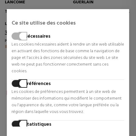
LANCOME
GUERLAIN
TEINT IDOLE ULTRA WEAR
PARURE GOLD SKIN CONTROL
Ce site utilise des cookies
Lancome
Base et Primer
38,19 €
60,14 €
34% Réduction
Nécessaires
Prix d'origine 57,43 €
Prix d'origine 92,06 €
Les cookies nécessaires aident à rendre un site web utilisable
en activant des fonctions de base comme la navigation de
11 revues
0 revues
page et l'accès à des zones sécurisées du site web. Le site
web ne peut pas fonctionner correctement sans ces
cookies.
Préférences
Les cookies de préférences permettent à un site web de
mémoriser des informations qui modifient le comportement
ou l'apparence du site, comme votre langue préférée ou la
région dans laquelle vous vous trouvez.
Statistiques
Les cookies statistiques aident les propriétaires de sites web