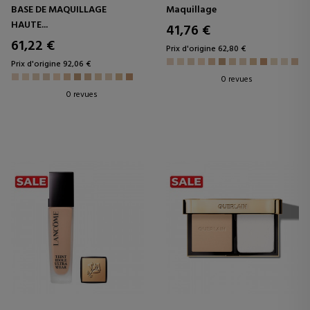
NATURELLE BON EFFET
BASE DE MAQUILLAGE
Maquillage
VISAGE DURÉE 24H - SANS
HAUTE...
TRANSFERT
41,76 €
61,22 €
Prix d'origine 62,80 €
Prix d'origine 92,06 €
0 revues
0 revues