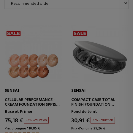
SENSAI
SENSAI
CELLULAR PERFORMANCE -
COMPACT CASE TOTAL
CREAM FOUNDATION SPF15
FINISH FOUNDATION
CRÈME ANTI-ÂGE AVEC
BOÎTIER DE BASE DE
Base et Primer
Fond de teint
MAQUILLAGE
MAQUILLAGE
75,18 €
30,91 €
32% Réduction
21% Réduction
Prix d'origine 110,85 €
Prix d'origine 39,26 €