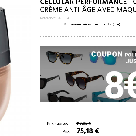
CELLULAR PERFORMANCE - 
CRÈME ANTI-ÂGE AVEC MAQU
Référence: 288554
3 commentaires des clients
(lire)
Prix habituel:
110,85 €
75,18 €
Prix: