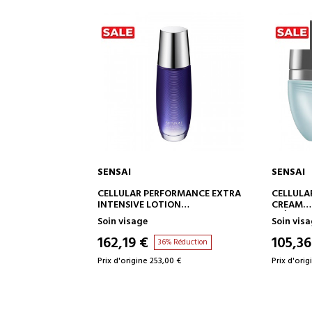
SENSAI
SENSAI
 AU PANIER
AJOUTER AU PANIER
A
ORMANCE EXTRA
CELLULAR PERFORMANCE FRESH
CELLULA
ION
CREAM
WRINKLE
ANTE -
CRÈME HYDRATANTE INTENSE
TRAITEM
Soin visage
Soin vis
EFFICAC
105,36 €
145,87
 Réduction
36% Réduction
0 €
Prix d'origine 165,36 €
Prix d'orig