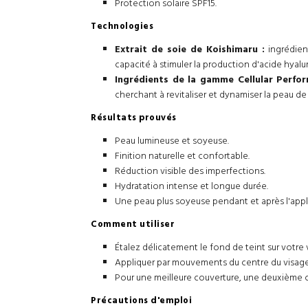
Protection solaire SPF15.
Technologies
Extrait de soie de Koishimaru :
ingrédien
capacité à stimuler la production d'acide hyalu
Ingrédients de la gamme Cellular Perfor
cherchant à revitaliser et dynamiser la peau de l
Résultats prouvés
Peau lumineuse et soyeuse.
Finition naturelle et confortable.
Réduction visible des imperfections.
Hydratation intense et longue durée.
Une peau plus soyeuse pendant et après l'appl
Comment utiliser
Étalez délicatement le fond de teint sur votre 
Appliquer par mouvements du centre du visage v
Pour une meilleure couverture, une deuxième c
Précautions d'emploi