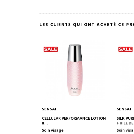
LES CLIENTS QUI ONT ACHETÉ CE P
SENSAI
SENSAI
 AU PANIER
AJOUTER AU PANIER
A
FORMANCE LOTION
SILK PURIFYING CLEANSING OIL
HIGHLIG
HUILE DE NETTOYAGE
BASE DE
LA PERFORMANCE
ILLUMIN
Soin visage
Correcte