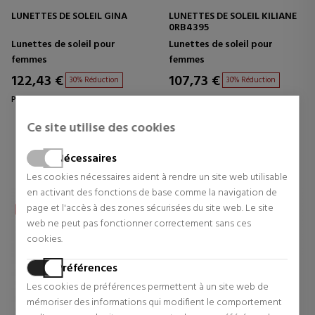
LUNETTES DE SOLEIL GINA
LUNETTES DE SOLEIL KILIANE
0RB4395
Lunettes de soleil pour
Lunettes de soleil pour
femmes
femmes
122,43 €
107,73 €
30% Réduction
30% Réduction
Prix d'origine 174,90 €
Prix d'origine 153,90 €
0 revues
0 revues
Ce site utilise des cookies
Nécessaires
Les cookies nécessaires aident à rendre un site web utilisable
en activant des fonctions de base comme la navigation de
page et l'accès à des zones sécurisées du site web. Le site
web ne peut pas fonctionner correctement sans ces
cookies.
Préférences
Les cookies de préférences permettent à un site web de
mémoriser des informations qui modifient le comportement