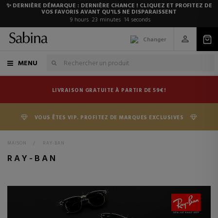
✨ DERNIÈRE DÉMARQUE : DERNIÈRE CHANCE ! CLIQUEZ ET PROFITEZ DE
VOS FAVORIS AVANT QU'ILS NE DISPARAISSENT
9
hours
23
minutes
13
seconds
Changer
MENU
LIVRAISON GRATUITE À PARTIR DE 59€!
VOUS ÊTES VIP. PROFITEZ DE MARQUES EXCLUSIVES
MAISON
>
RAY-BAN
RAY-BAN