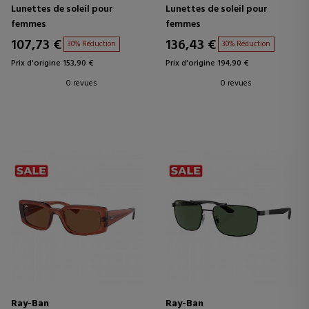
SCUDERIA FERRARI
Lunettes de soleil pour
Lunettes de soleil pour
femmes
femmes
107,73 €
136,43 €
30% Réduction
30% Réduction
Prix d'origine 153,90 €
Prix d'origine 194,90 €
0 revues
0 revues
Ray-Ban
Ray-Ban