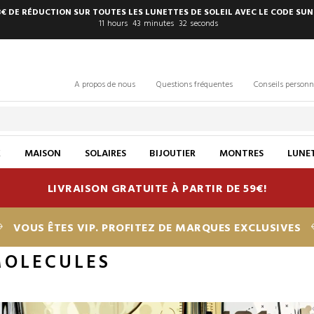
8€ DE RÉDUCTION SUR TOUTES LES LUNETTES DE SOLEIL AVEC LE CODE SUN
11
hours
43
minutes
31
seconds
A propos de nous
Questions fréquentes
Conseils personn
X
MAISON
SOLAIRES
BIJOUTIER
MONTRES
LUNET
LIVRAISON GRATUITE À PARTIR DE 59€!
VOUS ÊTES VIP. PROFITEZ DE MARQUES EXCLUSIVES
MOLECULES