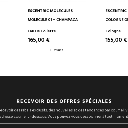
ESCENTRIC MOLECULES
ESCENTRIC
AJOUTER AU PANIER
AJOUT
MOLECULE 01 + CHAMPACA
COLOGNE O
Eau De Toilette
Cologne
165,00 €
155,00 €
0 revues
RECEVOIR DES OFFRES SPÉCIALES
ecevoir des rabais exclusifs, des nouvelles et des tendances par courriel, v
adresse courriel ci-dessous. Vous pouvez vous désabonner à tout moment