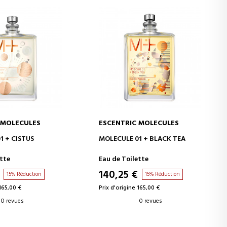
 MOLECULES
ESCENTRIC MOLECULES
ER AU PANIER
AJOUTER AU PANIER
1 + CISTUS
MOLECULE 01 + BLACK TEA
ette
Eau de Toilette
140,25 €
15% Réduction
15% Réduction
 165,00 €
Prix d'origine 165,00 €
0 revues
0 revues