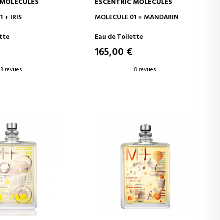
 MOLECULES
ESCENTRIC MOLECULES
ER AU PANIER
AJOUTER AU PANIER
 + IRIS
MOLECULE 01 + MANDARIN
tte
Eau de Toilette
165,00 €
3 revues
0 revues