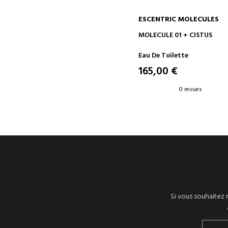
ESCENTRIC MOLECULES
AJOUTER AU PANIER
MOLECULE 01 + CISTUS
Eau De Toilette
165,00 €
0 revues
Si vous souhaitez r