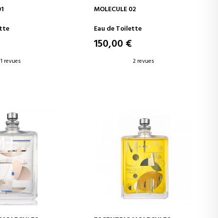
ER AU PANIER
AJOUTER AU PANIER
01
MOLECULE 02
tte
Eau de Toilette
€
150,00 €
1 revues
2 revues