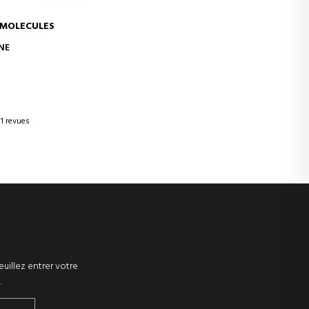
 MOLECULES
ER AU PANIER
NE
1 revues
euillez entrer votre
.