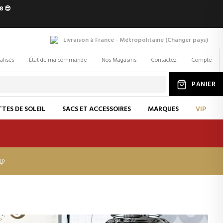
8 😎
Livraison à France - Métropolitaine
(
Changer
pays
)
alisés
État de ma commande
Nos Magasins
Contactez
Compte
PANIER
TES DE SOLEIL
SACS ET ACCESSOIRES
MARQUES
VIP