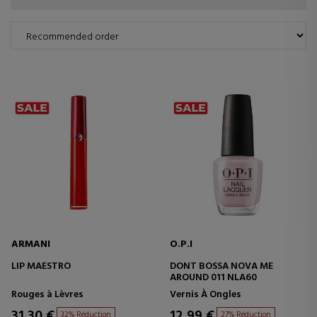
ARMANI
O.P.I
LIP MAESTRO
DONT BOSSA NOVA ME
AROUND 011 NLA60
Rouges à Lèvres
Vernis À Ongles
31,30 €
12,99 €
32% Réduction
27% Réduction