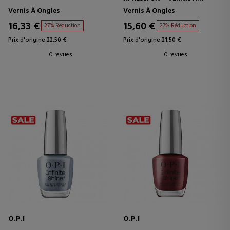
ONGLES LADY IN BLACK
Vernis À Ongles
Vernis À Ongles
16,33 €
15,60 €
27% Réduction
27% Réduction
Prix d'origine 22,50 €
Prix d'origine 21,50 €
0 revues
0 revues
O.P.I
O.P.I