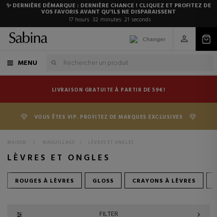
✨ DERNIÈRE DÉMARQUE : DERNIÈRE CHANCE ! CLIQUEZ ET PROFITEZ DE
VOS FAVORIS AVANT QU'ILS NE DISPARAISSENT
17
hours
32
minutes
20
seconds
Changer
MENU
LIVRAISON GRATUITE À PARTIR DE 59€!
VOUS ÊTES VIP. PROFITEZ DE MARQUES EXCLUSIVES
MAISON
>
MAQUILLAGE
>
LÈVRES ET ONGLES
LÈVRES ET ONGLES
ROUGES À LÈVRES
GLOSS
CRAYONS À LÈVRES
FILTER