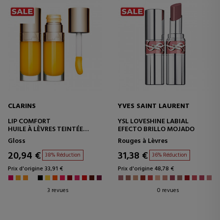
CLARINS
YVES SAINT LAURENT
LIP COMFORT
YSL LOVESHINE LABIAL
HUILE À LÈVRES TEINTÉE
EFECTO BRILLO MOJADO
NOURRISSANTE
Gloss
Rouges à Lèvres
20,94 €
31,38 €
38% Réduction
36% Réduction
Prix d'origine 33,91 €
Prix d'origine 48,78 €
3 revues
0 revues