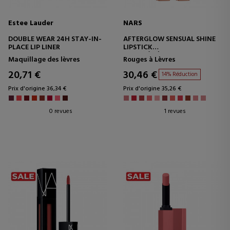
Estee Lauder
NARS
DOUBLE WEAR 24H STAY-IN-
AFTERGLOW SENSUAL SHINE
PLACE LIP LINER
LIPSTICK
ROUGE À LÈVRES
Maquillage des lèvres
Rouges à Lèvres
20,71 €
30,46 €
14% Réduction
Prix d'origine 36,34 €
Prix d'origine 35,26 €
0 revues
1 revues