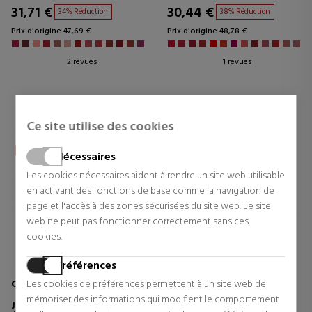
31,71 €
30,44 €
34% Réduction
38% Réduction
Prix d'origine 47,69 €
Prix d'origine 48,78 €
2 revues
1 revues
Ce site utilise des cookies
Nécessaires
Les cookies nécessaires aident à rendre un site web utilisable
en activant des fonctions de base comme la navigation de
page et l'accès à des zones sécurisées du site web. Le site
web ne peut pas fonctionner correctement sans ces
cookies.
Préférences
CLARINS
CLINIQUE
Les cookies de préférences permettent à un site web de
mémoriser des informations qui modifient le comportement
JOLI ROUGE CASE
ALMOST LIPSTICK BLACK