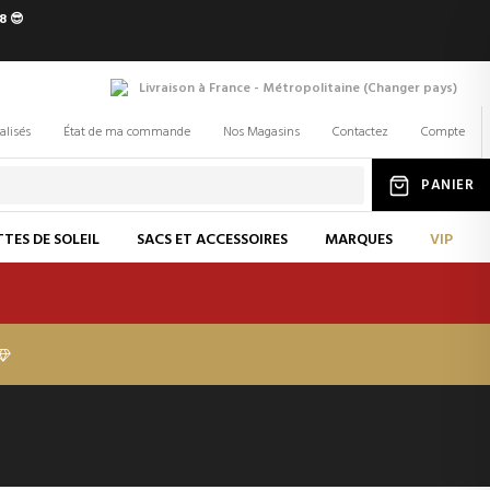
8 😎
Livraison à France - Métropolitaine
(
Changer
pays
)
alisés
État de ma commande
Nos Magasins
Contactez
Compte
PANIER
TES DE SOLEIL
SACS ET ACCESSOIRES
MARQUES
VIP