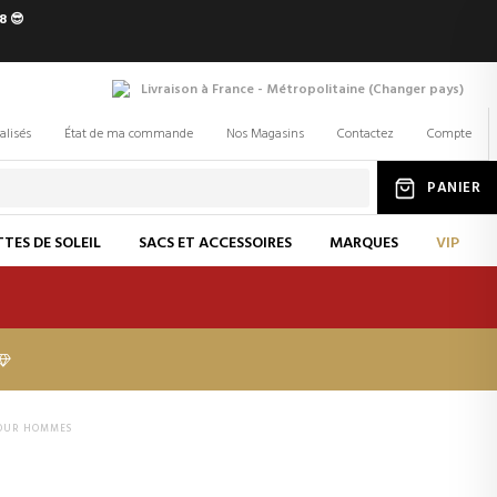
8 😎
Livraison à France - Métropolitaine
(
Changer
pays
)
alisés
État de ma commande
Nos Magasins
Contactez
Compte
PANIER
TES DE SOLEIL
SACS ET ACCESSOIRES
MARQUES
VIP
POUR HOMMES