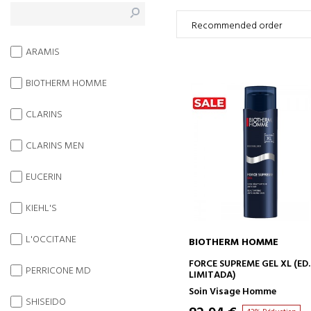
ARAMIS
BIOTHERM HOMME
CLARINS
CLARINS MEN
EUCERIN
KIEHL'S
L'OCCITANE
BIOTHERM HOMME
AJOUTER AU PANIER
FORCE SUPREME GEL XL (ED.
PERRICONE MD
LIMITADA)
Soin Visage Homme
SHISEIDO