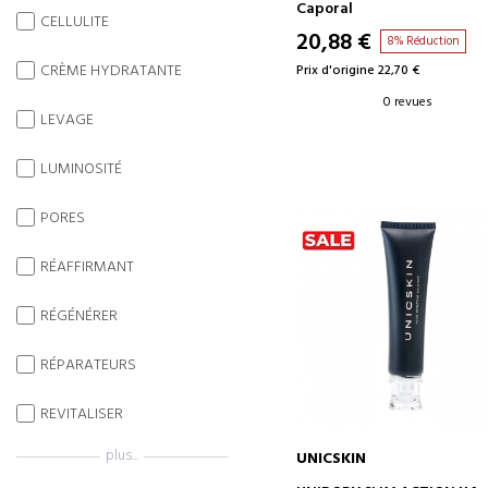
SÈCHES
Caporal
CELLULITE
20,88 €
8% Réduction
CRÈME HYDRATANTE
Prix d'origine 22,70 €
0 revues
LEVAGE
LUMINOSITÉ
PORES
RÉAFFIRMANT
RÉGÉNÉRER
RÉPARATEURS
REVITALISER
plus...
UNICSKIN