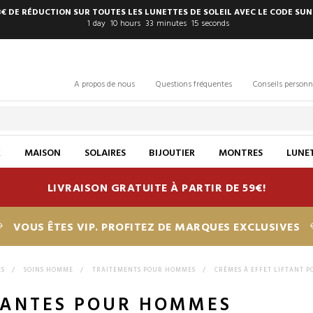
8€ DE RÉDUCTION SUR TOUTES LES LUNETTES DE SOLEIL AVEC LE CODE SUN
1
day
10
hours
33
minutes
14
seconds
A propos de nous
Questions fréquentes
Conseils personn
X
MAISON
SOLAIRES
BIJOUTIER
MONTRES
LUNET
LIVRAISON GRATUITE À PARTIR DE 59€!
VOUS ÊTES VIP. PROFITEZ DE MARQUES EXCLUSIVES
ES
>
SOINS HOMME
>
TRAITEMENTS POUR HOMMES
>
CRÈMES À EFFET LIFTANT 
TANTES POUR HOMMES