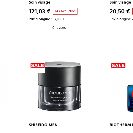
COMPLEX
LOTION TO
Soin visage
Soin visage
CRÈME HYDRATANTE INTENSIVE
PRÉPARATOI
121,03 €
20,50 €
34% Réduction
Prix d'origine 182,00 €
Prix d'origine 
0 revues
SHISEIDO MEN
BIOTHERM