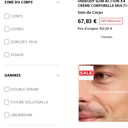
AJOUTER AU PANIER
UNIBODY SLIM ACTION X4
ZONE DU CORPS
CRÈME CORPORELLE MULTI
ACTIONS
Soin du Corps
CORPS
67,83 €
34% Réduction
Prix d'origine 102,00 €
LÈVRES
1 revues
SOIN DES YEUX
VISAGE
GAMMES
DOUBLE SERUM
FUTURE SOLUTION LX
UREAREPAIR