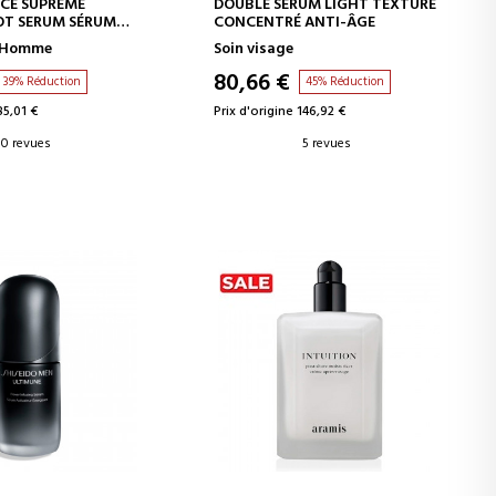
ER AU PANIER
AJOUTER AU PANIER
CE SUPREME
DOUBLE SERUM LIGHT TEXTURE
OT SERUM SÉRUM
CONCENTRÉ ANTI-ÂGE
e Homme
Soin visage
80,66 €
39% Réduction
45% Réduction
85,01 €
Prix d'origine 146,92 €
0 revues
5 revues