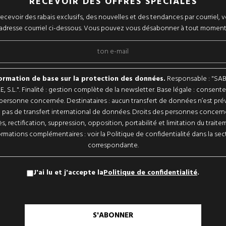
RECEVOIR DES OFFRES SPÉCIALES
ecevoir des rabais exclusifs, des nouvelles et des tendances par courriel, v
adresse courriel ci-dessous. Vous pouvez vous désabonner à tout moment
ormation de base sur la protection des données.
Responsable : "SA
, S.L.". Finalité : gestion complète de la newsletter. Base légale : consen
 personne concernée. Destinataires : aucun transfert de données n’est prévu
a pas de transfert international de données. Droits des personnes concern
s, rectification, suppression, opposition, portabilité et limitation du traite
ormations complémentaires : voir la Politique de confidentialité dans la sec
correspondante.
J'ai lu et j'accepte la
Politique de confidentialité
.
S'ABONNER