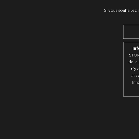
Si vous souhaitez r
Inf
STORE
de la
n’y 
accè
Inf