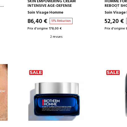
AJOUTER AU PANIER
AJOUT
SKIN EMPOWERING CREAM
HOMME FOR
-
INTENSIVE AGE-DEFENSE
REBOOT SH
ANTI-ÂGE
Soin Visage Homme
Soin Visag
86,40 €
52,20 €
51% Réduction
Prix d'origine 178,00 €
Prix d'origine 
2 revues