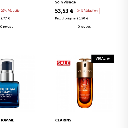
NIQUE
Soin visage
RE POUR LA PEAU
53,53 €
29% Réduction
34% Réduction
28,77 €
Prix d'origine 80,50 €
0 revues
0 revues
VIRAL 🔥
 HOMME
CLARINS