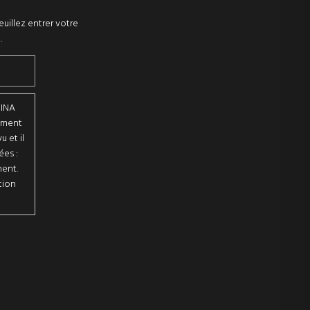
euillez entrer votre
.
BINA
tement
 et il
ées :
ment.
tion