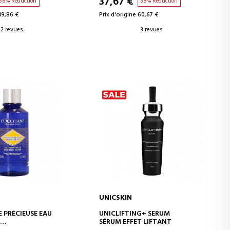
37,67 €
38% Réduction
38% Réduction
49,86 €
Prix d'origine 60,67 €
2 revues
3 revues
UNICSKIN
ER AU PANIER
AJOUTER AU PANIER
 PRÉCIEUSE EAU
UNICLIFTING+ SERUM
SÉRUM EFFET LIFTANT