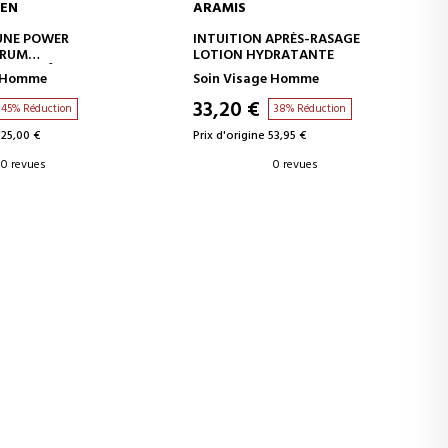
MEN
ARAMIS
ER AU PANIER
AJOUTER AU PANIER
UNE POWER
INTUITION APRÈS-RASAGE
ERUM
LOTION HYDRATANTE
T ANTI-ÂGE
e Homme
Soin Visage Homme
33,20 €
45% Réduction
38% Réduction
125,00 €
Prix d'origine 53,95 €
0 revues
0 revues