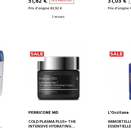
51,82 €
31,03 €
38% Réduction
Prix d'origine 83,92 €
Prix d'origine 
3 revues
PERRICONE MD
L'Occitane
AJOUTER AU PANIER
AJOUT
COLD PLASMA PLUS+ THE
IMMORTELLE
INTENSIVE HYDRATING
ESSENTIELLE