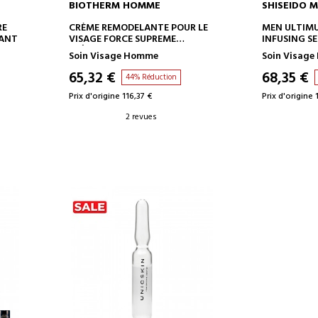
BIOTHERM HOMME
SHISEIDO 
AJOUTER AU PANIER
AJOUT
RE
CRÈME REMODELANTE POUR LE
MEN ULTIM
SANT
VISAGE FORCE SUPREME
INFUSING S
CRÈME ANTI-RIDES
TRAITEMEN
Soin Visage Homme
Soin Visag
65,32 €
68,35 €
44% Réduction
Prix d'origine 116,37 €
Prix d'origine 
2 revues