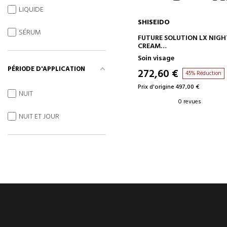
LIQUIDE
SHISEIDO
SÉRUM
AJOUTER AU PANIER
FUTURE SOLUTION LX NIGH
CREAM
ESTUCHE
Soin visage
PÉRIODE D'APPLICATION
272,60 €
45% Réduction
Prix d'origine 497,00 €
NUIT
0 revues
NUIT ET JOUR