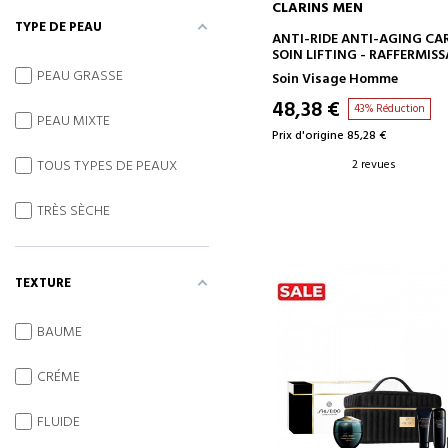
CLARINS MEN
TYPE DE PEAU
AJOUTER AU PANIER
ANTI-RIDE ANTI-AGING CA
SOIN LIFTING - RAFFERMIS
PEAU GRASSE
Soin Visage Homme
48,38 €
43% Réduction
PEAU MIXTE
Prix d'origine 85,28 €
2 revues
TOUS TYPES DE PEAUX
TRÈS SÈCHE
TEXTURE
BAUME
CRÉME
FLUIDE