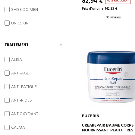
82,94 €
42% Réduction
Prix d'origine 142,33 €
SHISEIDO MEN
10 revues
UNICSKIN
TRAITEMENT
ALISA
ANTI-ÂGE
ANTI-FATIGUE
ANTI-RIDES
ANTIOXYDANT
EUCERIN
AJOUTER AU PANIER
UREAREPAIR BAUME CORPS
CALMA
NOURRISSANT PEAUX TRÈS