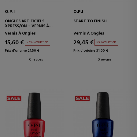
O.P.I
O.P.I
ONGLES ARTIFICIELS
START TO FINISH
XPRESS/ON + VERNIS À
ONGLES LADY IN BLACK
Vernis À Ongles
Vernis À Ongles
15,60 €
29,45 €
27% Réduction
5% Réduction
Prix d'origine 21,50 €
Prix d'origine 31,00 €
0 revues
0 revues