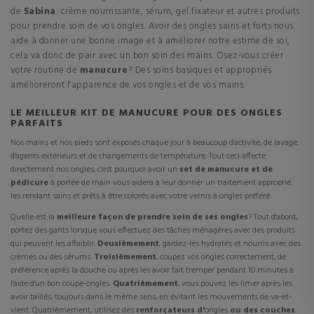
de
Sabina
: crème nourrissante, sérum, gel fixateur et autres produits
pour prendre soin de vos ongles. Avoir des ongles sains et forts nous
aide à donner une bonne image et à améliorer notre estime de soi,
cela va donc de pair avec un bon soin des mains. Osez-vous créer
votre routine de
manucure
? Des soins basiques et appropriés
amélioreront l'apparence de vos ongles et de vos mains.
LE MEILLEUR KIT DE MANUCURE POUR DES ONGLES
PARFAITS
Nos mains et nos pieds sont exposés chaque jour à beaucoup d'activité, de lavage,
d'agents extérieurs et de changements de température. Tout ceci affecte
directement nos ongles, c'est pourquoi avoir un
set de manucure et de
pédicure
à portée de main vous aidera à leur donner un traitement approprié,
les rendant sains et prêts à être colorés avec votre vernis à ongles préféré.
Quelle est la
meilleure façon de prendre soin de ses ongles
? Tout d'abord,
portez des gants lorsque vous effectuez des tâches ménagères avec des produits
qui peuvent les affaiblir.
Deuxièmement
, gardez-les hydratés et nourris avec des
crèmes ou des sérums.
Troisièmement
, coupez vos ongles correctement, de
préférence après la douche ou après les avoir fait tremper pendant 10 minutes à
l'aide d'un bon coupe-ongles.
Quatrièmement
, vous pouvez les limer après les
avoir taillés, toujours dans le même sens, en évitant les mouvements de va-et-
vient. Quatrièmement, utilisez des
renforçateurs d'
ongles
ou des couches