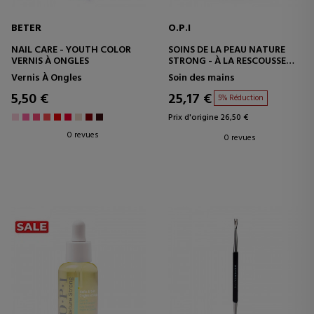
BETER
O.P.I
NAIL CARE - YOUTH COLOR
SOINS DE LA PEAU NATURE
VERNIS À ONGLES
STRONG - À LA RESCOUSSE
PENDANT LA NUIT
Vernis À Ongles
Soin des mains
BAUME RÉPARATEUR POUR
CUTICULES
5,50 €
25,17 €
5% Réduction
Prix d'origine 26,50 €
0 revues
0 revues