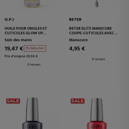
O.P.I
BETER
HUILE POUR ONGLES ET
BETER ELITE MANICURE
CUTICULES GLOW UP
COUPE-CUTICULES AVEC
HUILE HYDRATANTE ET
REPOUSSE-CUTICULES
Soin des mains
Manucure
RÉPARATRICE
19,47 €
4,95 €
5% Réduction
Prix d'origine 20,50 €
0 revues
0 revues