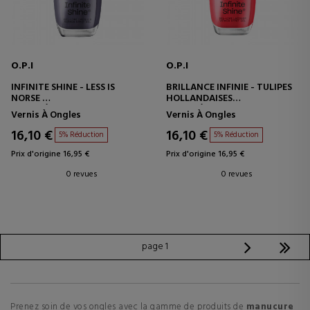
O.P.I
O.P.I
INFINITE SHINE - LESS IS
BRILLANCE INFINIE - TULIPES
NORSE
HOLLANDAISES
VERNIS À ONGLES
VERNIS À ONGLES
Vernis À Ongles
Vernis À Ongles
16,10 €
16,10 €
5% Réduction
5% Réduction
Prix d'origine 16,95 €
Prix d'origine 16,95 €
0 revues
0 revues
page 1
Prenez soin de vos ongles avec la gamme de produits de
manucure