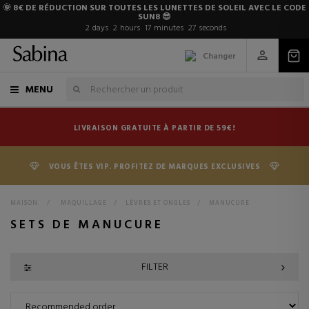
🌞 8€ DE RÉDUCTION SUR TOUTES LES LUNETTES DE SOLEIL AVEC LE CODE
SUN8 😎
2
days
2
hours
17
minutes
26
seconds
Changer
MENU
LIVRAISON GRATUITE À PARTIR DE 59€!
VOUS ÊTES VIP. PROFITEZ DE MARQUES EXCLUSIVES
MAISON
>
MAQUILLAGE
>
LÈVRES ET ONGLES
>
MANUCURE
SETS DE MANUCURE
FILTER