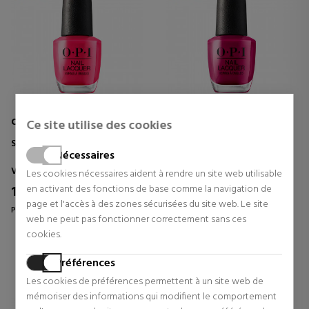
O.P.I
O.P.I
Ce site utilise des cookies
SHE'S BAD MUFFULETTA!
SPARE ME A FRENCH
QUARTER?
Nécessaires
Vernis À Ongles
Vernis À Ongles
Les cookies nécessaires aident à rendre un site web utilisable
17,00 €
17,00 €
en activant des fonctions de base comme la navigation de
5% Réduction
5% Réduction
page et l'accès à des zones sécurisées du site web. Le site
Prix d'origine 17,90 €
Prix d'origine 17,90 €
web ne peut pas fonctionner correctement sans ces
0 revues
0 revues
cookies.
Préférences
Les cookies de préférences permettent à un site web de
mémoriser des informations qui modifient le comportement