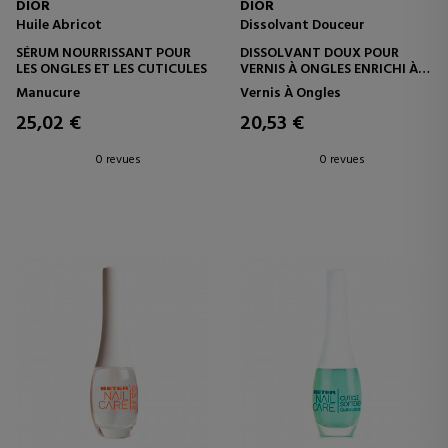
DIOR
DIOR
Huile Abricot
Dissolvant Douceur
SÉRUM NOURRISSANT POUR
DISSOLVANT DOUX POUR
LES ONGLES ET LES CUTICULES
VERNIS À ONGLES ENRICHI À
L'EXTRAIT D'ABRICOT
Manucure
Vernis À Ongles
25,02 €
20,53 €
0 revues
0 revues